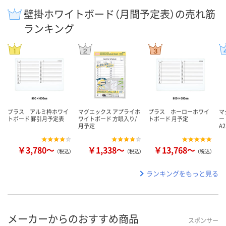
壁掛ホワイトボード（月間予定表）の売れ筋
ランキング
プラス アルミ枠ホワイ
マグエックス アプライホ
プラス ホーローホワイ
マ
トボード 罫引月予定表
ワイトボード 方眼入り/
トボード 月予定
ー
月予定
A
￥3,780～
￥1,338～
￥13,768～
（税込）
（税込）
（税込）
ランキングをもっと見る
メーカーからのおすすめ商品
スポンサー