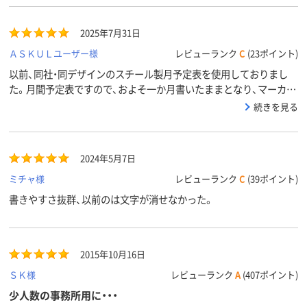
質
ホワイト
片面（罫引）
片面（罫引）
2025年7月31日
ボード面
数
ＡＳＫＵＬユーザー様
レビューランク
C
(23ポイント)
カラーグ
以前、同社・同デザインのスチール製月予定表を使用しておりまし
ホワイト系
ホワイト系
ループ
た。月間予定表ですので、およそ一か月書いたままとなり、マーカー
によっては消えにくいものもございました。ある時、あまりの消え
続きを見る
3330g
2030g
2.38kg
質量
にくさに消毒用アルコールで拭いてみたところ綺麗に落ちたのです
が、表面のコーティング？がはがれたようでより一層消えにくくな
マーカー
51
51
受け寸法
ってしまい（地味にストレスが溜まります）、こちらに買い換えまし
2024年5月7日
た。新品ということもあるのでしょうが、ホーローなので一発で消
えて使いやすいです。同じ失敗はしないよう、アルコールでのふき
ミチャ様
レビューランク
C
(39ポイント)
取りはせず、大事に使っていこうと思っております。
書きやすさ抜群、以前のは文字が消せなかった。
2015年10月16日
ＳＫ様
レビューランク
A
(407ポイント)
少人数の事務所用に・・・