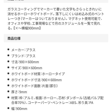
ガラスコーティングでマーカーで書いた文字もさらっときれいに
消せるホーローホワイトボード。落下しにくいはめ込み式のペント
レーつき（マーカーはついておりません）。マグネット使用可能で、
オフィスや学校、工事現場などで月のスケジュールを一覧で見れ
る。【×～横幅900mm】
商品仕様
メーカー：プラス
ブランド：プラス
寸法：900×600mm
サイズ：900×600mm
ホワイトボード材質：ホーロータイプ
ホワイトボード寸法：900×600mm
ホワイトボード面数：片面（罫引）
厚さ：9mm
材質：枠：アルミ、板面：ホーロー、芯材：ダンボール（古紙パルプ配
合率70％）、コーナーパーツ・ペントレー：ABS、吊り具：PA
幅：900mm