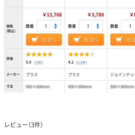
￥13,768
￥3,780
￥8
数量
数量
数量
価格
(税込)
カゴへ
カゴへ
カ
評価
5.0
4.2
（
3件
）
（
13件
）
プラス
プラス
ジョインテッ
メーカー
900×600mm
900×600mm
900×600mm
寸法
9mm
9mm
厚さ
壁掛け、罫引き
壁掛け、罫引き
月予定（JM-
タイプ
9060ME）
レビュー（3件）
ホワイト
ホーロータイプ
スチールタイプ
ボード材