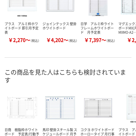
プラス アルミ枠ホワ
ジョインテックス 壁掛
日学 アルミ枠ライト
マグエック
イトボード 罫引月予定
ホワイトボード
フレームホワイトボー
ボードMX(月
表
ド 月予定表
MXMO-A2
￥2,270～
￥4,202～
￥7,397～
￥2,
（税込）
（税込）
（税込）
この商品を見た人はこちらも検討されていま
す
日商 樹脂枠ホワイト
馬印 壁掛スチール製 ス
コクヨ ホワイトボード
プラス ア
ボード 予定表/行動予
ケジュールボード 月予
ホーロータイプ 月行事
イトボード