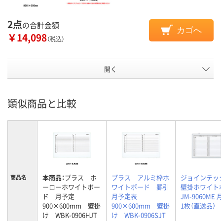
2点
の合計金額
カゴへ
￥14,098
（税込）
開く
類似商品と比較
本商品：
プラス ホ
プラス アルミ枠ホ
ジョインテッ
商品名
ーローホワイトボー
ワイトボード 罫引
壁掛ホワイト
ド 月予定
月予定表
JM-9060ME
900×600mm 壁掛
900×600mm 壁掛
1枚（直送品）
け WBK-0906HJT
け WBK-0906SJT