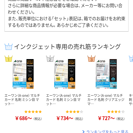
さらに詳細な商品情報が必要な場合は、メーカー等にお問い合
わせください。
また、販売単位における「セット」表記は、箱でのお届けをお約束
するものではありません。あらかじめご了承ください。
インクジェット専用の売れ筋ランキング
エーワン（A-one） マルチ
エーワン（A-one） マルチ
エーワン（A-one） マルチ
キ
カード 名刺 ミシン目 マ
カード 名刺 ミシン目 マ
カード 名刺 クリアエッジ
刺
ット…
ット…
マ…
サ
￥686～
￥734～
￥727～
（税込）
（税込）
（税込）
ランキングをもっと見る