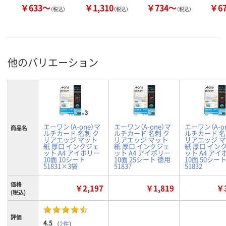
￥633～
￥1,310
￥734～
￥6
（税込）
（税込）
（税込）
他のバリエーション
エーワン（A-one）マ
エーワン（A-one）マ
エーワン（A-o
商品名
ルチカード 名刺 ク
ルチカード 名刺 ク
ルチカード 名
リアエッジ マット
リアエッジ マット
リアエッジ 
紙 厚口 インクジェ
紙 厚口 インクジェ
紙 厚口 イン
ット A4 アイボリー
ット A4 アイボリー
ット A4 アイ
10面 10シート
10面 25シート 徳用
10面 50シー
51831×3袋
51837
51832
価格
￥2,197
￥1,819
￥3
(税込)
評価
4.5
（
2件
）