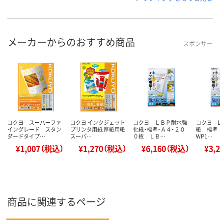
メーカーからのおすすめ商品
スポンサー
コクヨ スーパーファ
コクヨ インクジェット
コクヨ ＬＢＰ耐水強
コクヨ 
イングレード スタン
プリンタ用紙 厚紙用紙
化紙・標準・Ａ４・２０
紙 標準 
ダードタイプ…
スーパ…
０枚 ＬＢ…
WP1…
¥1,007（税込）
¥1,270（税込）
¥6,160（税込）
¥3,
商品に関連するページ