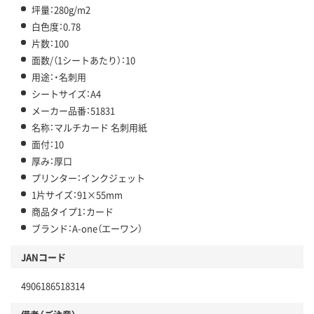
坪量：280g/m2
白色度：0.78
片数：100
面数/（1シートあたり）：10
用途：・名刺用
シートサイズ：A4
メーカー品番：51831
名称：マルチカード 名刺用紙
面付：10
厚み：厚口
プリンター：インクジェット
1片サイズ：91×55mm
商品タイプ1：カード
ブランド：A-one（エーワン）
JANコード
4906186518314