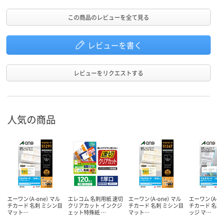
この商品のレビューを全て見る
レビューを書く
レビューをリクエストする
人気の商品
エーワン（A-one） マル
エレコム 名刺用紙 速切
エーワン（A-one） マル
エーワン（A-
チカード 名刺 ミシン目
クリアカット インクジ
チカード 名刺 ミシン目
チカード 名
マット…
ェット特殊紙 …
マット…
ッジ マ…