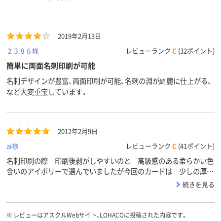
紙厚
カラーグ
ベージュ系
ホワイト系
ベージュ系
ループ
2019年2月13日
アスクル
２３８６様
レビューランク
C
(32ポイント)
商品環境
75
75
スコア
簡単に両面名刺印刷が可能
名刺デザインが豊富、両面印刷が可能、名刺の淵が綺麗に仕上がる、
など大変重宝しています。
2012年2月9日
ai様
レビューランク
C
(41ポイント)
名刺印刷の際 印刷後剥がしやすいのと 高級感のある柔らかい色
合いのアイボリーで選んでいましたが今回のカードは 少しの厚み
がある分 名刺を渡すときの重量感が 好評です
続きを見る
※
レビューはアスクルWebサイト、LOHACOに投稿された内容です。