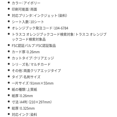
カラー：アイボリー
印刷可能面：両面
対応プリンタ：インクジェット（染料）
シート入数：10シート
オレンジブック発注コード：104-6784
トラスコ オレンジブックコード検索対象：トラスコ オレンジブ
ックコード検索対象品
FSC認証パルプ：FSC認証製品
カード厚：0.26mm
カットタイプ：クリアエッジ
シリ―ズ名：マルチカード
その他：両面クリアエッジタイプ
タイプ：名刺サイズ
一片サイズ：91mm×55mm
紙の種類：上質紙
紙厚：0.26mm
寸法：A4判 （210×297mm）
総厚：0.325mm
対応インク：染料