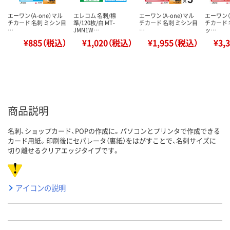
エーワン（A-one）マル
エレコム 名刺/標
エーワン（A-one）マル
エーワン（
チカード 名刺 ミシン目
準/120枚/白 MT-
チカード 名刺 ミシン目
チカード 
…
JMN1W…
…
ッ…
¥885（税込）
¥1,020（税込）
¥1,955（税込）
¥3,
商品説明
名刺、ショップカード、POPの作成に。パソコンとプリンタで作成できる
カード用紙。印刷後にセパレータ（裏紙）をはがすことで、名刺サイズに
切り離せるクリアエッジタイプです。
アイコンの説明