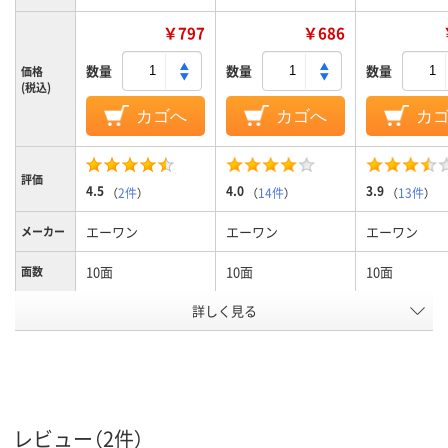
￥797
￥686
数量
数量
数量
価格
(税込)
カゴへ
カゴへ
カ
評価
4.5
4.0
3.9
（
2件
）
（
14件
）
（
13件
）
エーワン
エーワン
エーワン
メーカー
10面
10面
10面
面数
用紙の種
詳しく見る
上質紙
上質紙
上質紙
類
インクジェット（染
インクジェット（染
インクジェッ
対応プリ
料）インクジェット
料・顔料）インクジェ
料・顔料）イン
ンタ
プリンタ
ットプリンタ
ットプリンタ
レビュー（2件）
0.26mm0.26mm
0.25mm0.25mm
0.25mm0.25