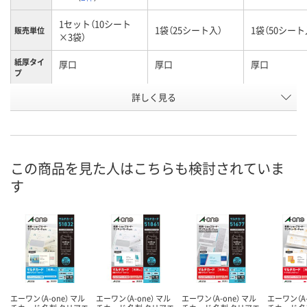
1セット（10シート
1袋（25シート入）
1袋（50シート
販売単位
×3袋）
紙厚タイ
厚口
厚口
厚口
プ
シート入
詳しく見る
10シート
25シート
50シート
数
お申込番
9938527
1915132
3575817
号
この商品を見た人はこちらも検討されていま
あり
入荷待ち
あり
在庫
す
8月8日（土）
8月7日（金）予定
8月8日（土）
お届け日
数量
数量
数量
カゴへ
カゴへ
カ
エーワン（A-one） マル
エーワン（A-one） マル
エーワン（A-one） マル
エーワン（A-