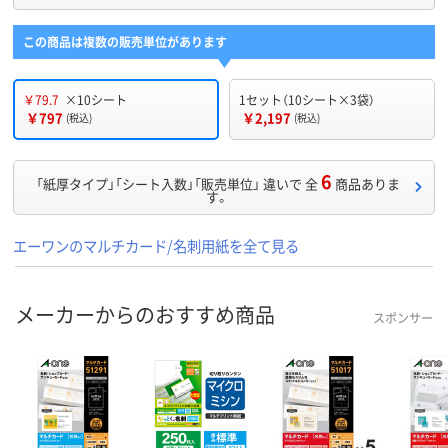
この商品は複数の販売単位があります
￥79.7
×10シート
1セット（10シート×3袋）
￥797
￥2,197
(税込)
(税込)
6
「紙厚タイプ」「シート入数」「販売単位」 違いで 全
商品ありま
す。
エーワンのマルチカード/名刺用紙を全て見る
メーカーからのおすすめ商品
スポンサー