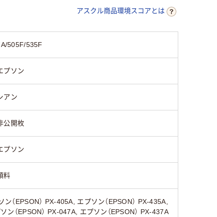
アスクル商品環境スコアとは
/505F/535F
エプソン
シアン
非公開枚
エプソン
顔料
ン（EPSON） PX-405A, エプソン（EPSON） PX-435A,
ソン（EPSON） PX-047A, エプソン（EPSON） PX-437A