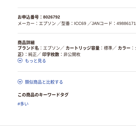
お申込番号：8026792
メーカー：エプソン
／型番：ICC69
／JANコード：49886171
商品詳細
ブランド名
エプソン
／
カートリッジ容量
標準
／
カラー
正）
純正
／
印字枚数
非公開枚
もっと見る
類似商品と比較する
この商品のキーワードタグ
#多い