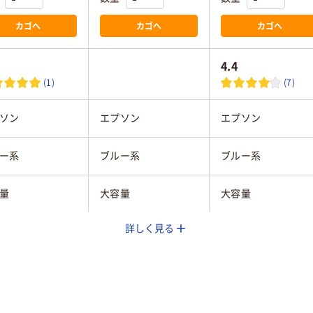
カゴへ
カゴへ
カゴへ
4.4
(1)
(7)
ソン
エプソン
エプソン
ー系
ブルー系
ブルー系
量
大容量
大容量
詳しく見る
純正
染料
ソン
エプソン
エプソン
染料