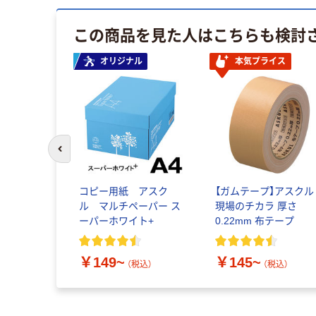
この商品を見た人はこちらも検討
オリジナル
本気プライス
前のスライドへ
コピー用紙 アスク
【ガムテープ】アスクル
ル マルチペーパー ス
現場のチカラ 厚さ
ーパーホワイト+
0.22mm 布テープ
￥149~
￥145~
（税込）
（税込）