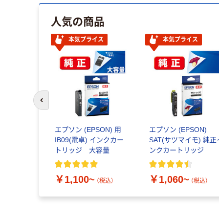
人気の商品
本気プライス
本気プライス
前のスライドへ
エプソン (EPSON) 用
エプソン (EPSON)
IB09(電卓) インクカー
SAT(サツマイモ) 純正
トリッジ 大容量
ンクカートリッジ
￥1,100~
￥1,060~
（税込）
（税込）