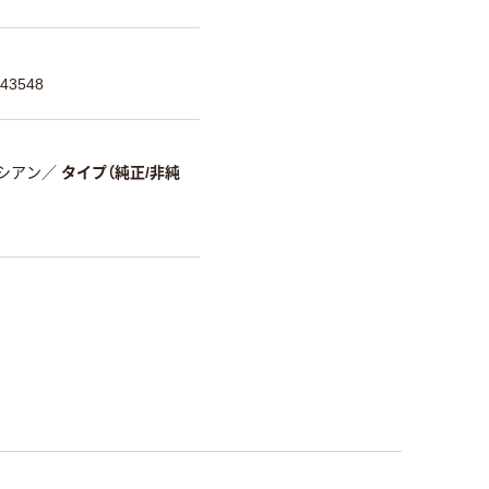
43548
シアン
／
タイプ（純正/非純