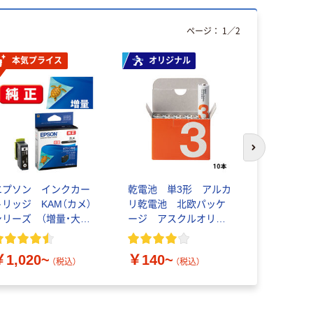
ページ：
1
／
2
本気プライス
オリジナル
本気プ
次のスライド
エプソン インクカー
乾電池 単3形 アルカ
キヤノン（純正
トリッジ KAM（カメ）
リ乾電池 北欧パッケ
380/BCI
シリーズ （増量・大容
ージ アスクルオリジ
）
ナル
￥1,215
￥1,020~
￥140~
（税込）
（税込）