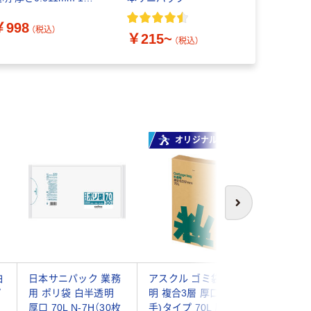
ク（100枚入） HDGB
￥998
（税込）
￥215~
（税込）
オリジナル
オ
次へ
白
日本サニパック 業務
アスクル ゴミ袋 半透
アスクル
プ
用 ポリ袋 白半透明
明 複合3層 厚口(厚
明 スタ
厚口 70L N-7H（30枚
手)タイプ 70L 厚さ
度 70L 