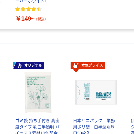
伊
ーパーホワイト+
￥149~
（税込）
オリジナル
本気プライス
ゴ
ゴミ袋 持ち手付き 高密
日本サニパック 業務
オ
度タイプ 乳白半透明 バ
用ポリ袋 白半透明厚
ク
イオマス素材10％配合
口30枚入
透明 厚さ