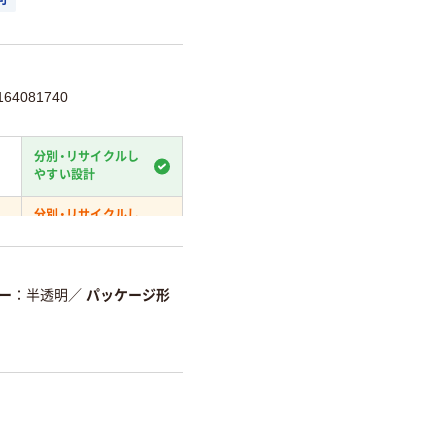
可
64081740
分別・リサイクルし
やすい設計
分別・リサイクルし
やすい設計
て
温室効果ガスなどの
削減
ー
半透明
／
パッケージ形
詳細「
アスクル商品環境スコ