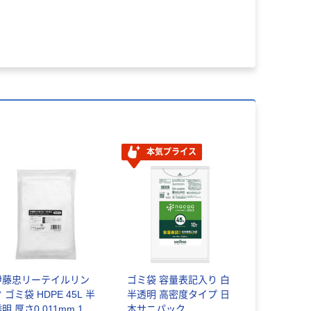
本気プライス
伊藤忠リーテイルリン
ゴミ袋 容量表記入り 白
 ゴミ袋 HDPE 45L 半
半透明 高密度タイプ 日
0.011mm 1パ
本サニパック