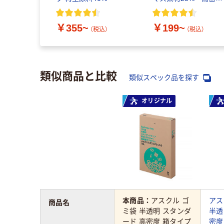
タイプ
10L/20L/30L/45L/70L/
￥355~
￥199~
0L
（税込）
（税込）
類似商品と比較
類似スペック品を探す
オリジナル
本商品：
アスクル ゴ
アス
商品名
ミ袋 半透明 スタンダ
半透
ード 高密度 箱タイプ
密度