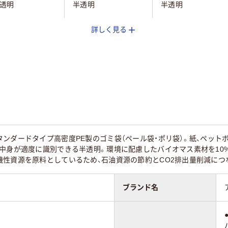
透明
半透明
半透明
詳しく見る
枚
100枚
100枚
18mm
0.018mm
0.035mm
PE（カサカサタイ
HDPE（カサカサタイ
LDPE（ツルツルタイ
プ）
プ）
ンダードタイプ高密度PE製のゴミ袋（ペール袋・ポリ袋）。紙、ペット
オマス素材配合
バイオマス素材配合
バイオマス素材配合
！中身が適度に識別できる半透明。環境に配慮したバイオマス素材を10
性資源を原料としているため、石油資源の節約とCO2排出量削減につ
クリア(透明・半透明
イト系
ホワイト系
系
ブランド名
85
70