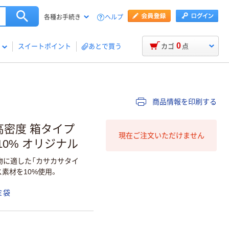
ヘルプ
各種お手続き
0
スイートポイント
あとで買う
カゴ
点
商品情報を印刷する
高密度 箱タイプ
現在ご注文いただけません
ス10% オリジナル
物に適した「カサカサタイ
素材を10%使用。
ミ袋