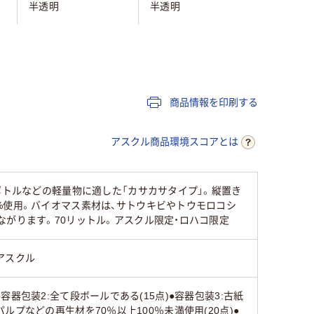
半透明
半透明
半透明
30枚
100枚
20枚
0.040mm
0.037mm
0.025m
商品情報を印刷する
LDPE（ツルツルタイ
HDPE（
高密度ポリエチレン
アスクル商品環境スコアとは
プ）
プ）
ボトルなどの軽量物に適した「カサカサタイプ」。縦置き
再生原料
%使用。バイオマス素材は、サトウキビやトウモロコシ
ながります。70リットル。アスクル限定・ロハコ限定
)
クリア(透明・半透明)
ホワイト系
クリア(透
系
アスクル
●容器包装2:全て段ボールである(15点)●容器包装3:古紙
15
60
30
パルプなどの再生材を70％以上100％未満使用(20点)●