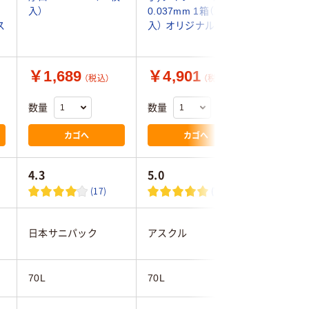
入）
0.037mm 1箱（100枚
再生原料4
ス
入） オリジナル
パック（2
ジナル
￥1,689
￥4,901
￥1,0
（税込）
（税込）
数量
数量
数量
カゴへ
カゴへ
4.3
5.0
4.3
(17)
(7)
日本サニパック
アスクル
アスクル
70L
70L
70L