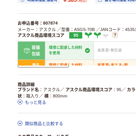
時間帯指定 指定可
置き場所指定 利用
（税込）
お申込番号：807874
メーカー：アスクル
／型番：ASGS-70B
／JANコード：45351
アスクル商品環境スコア
95
容器
環境に配慮した材料
省資源・無包装
を使用
包装
詳しく見る
商品
環境に配慮した材料
省資源・省エネ・節
本体
を使用
水
独自の回収スキームが
アスクルで資源循環し
商品詳細
仕組
ある
いる
ブランド名
アスクル
／
アスクル商品環境スコア
95
／
カラ
状
箱入り
／
横
800mm
この商品の環境配慮ポイントです。詳しくはページ下部の商品
もっと見る
ア詳細／加点項目
」で確認できます。
類似商品と比較する