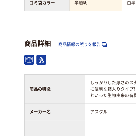
ゴミ袋カラー
半透明
白半
1パックあたり枚
100枚
100
数
商品詳細
厚さ
0.025mm
0.0
商品情報の誤りを報告
材質
HD
高密度ポリエチレン
プ）
ゴミ袋環境配慮素
しっかりした厚さのスタ
バイオマス素材配合
バイ
材の配合
商品の特徴
に便利な箱入りタイプ
といった生物由来の有機
カラーグループ
クリア(透明・半透明)
ホワ
系
メーカー名
アスクル
アスクル商品環境
95
70
スコア