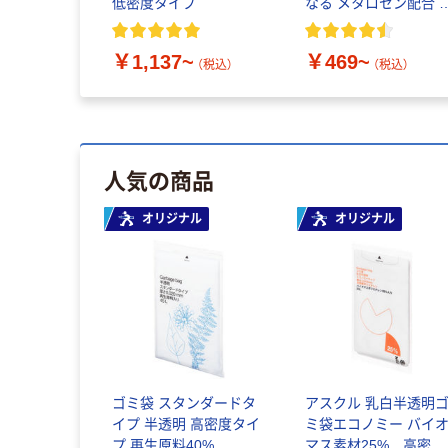
低密度タイプ
なる メタロセン配合 
藤忠リーテイルリンク
￥1,137~
￥469~
（税込）
（税込）
人気の商品
オリジナル
オリジナル
ゴミ袋 スタンダードタ
アスクル 乳白半透明
イプ 半透明 高密度タイ
ミ袋エコノミー バイ
プ 再生原料40%
マス素材25% 高密度