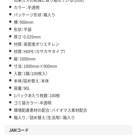
カラー：半透明
パッケージ形状：箱入り
横：900mm
形状：平袋
厚さ：0.025mm
材質：高密度ポリエチレン
材質：HDPE（カサカサタイプ）
縦：1000mm
寸法：1000mm×900mm
入数：1箱（100枚入）
本体/詰め替え：本体
容量：90L
1パックあたり枚数：100枚
ゴミ袋カラー：半透明
環境配慮素材の配合：バイオマス素材配合
箱入り／詰め替え（生活用）：箱入り
JANコード