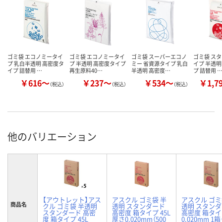
ゴミ袋 エコノミータイ
ゴミ袋 エコノミータイ
ゴミ袋 スーパーエコノ
ゴミ袋 ス
プ 乳白半透明 高密度タ
プ 半透明 高密度タイプ
ミー 省資源タイプ 乳白
イプ 半透明
イプ 詰替用 …
再生原料40…
半透明 高密度…
プ 詰替用 
￥616～
￥237～
￥534～
￥1,7
（税込）
（税込）
（税込）
他のバリエーション
【アウトレット】アス
アスクル ゴミ袋 半
アスクル ゴミ
商品名
クル ゴミ袋 半透明
透明 スタンダード
透明 スタン
スタンダード 高密
高密度 箱タイプ 45L
高密度 箱タイプ
度 箱タイプ 45L
厚さ0.020mm（500
0.020mm 1箱