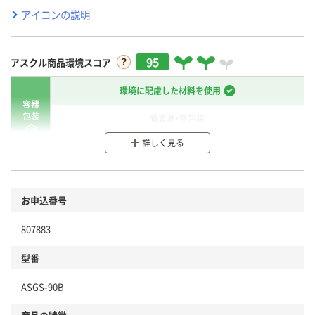
アイコンの説明
95
アスクル商品環境スコア
環境に配慮した材料を使用
容器
包装
省資源・無包装
詳しく見る
分別・リサイクルしやすい設計
環境に配慮した材料を使用
商品
お申込番号
本体
省資源・省エネ・節水
807883
分別・リサイクルしやすい設計
型番
独自の回収スキームがある
ASGS-90B
仕組
アスクルで資源循環している