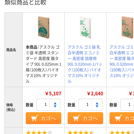
類似商品と比較
本商品：
アスクル ゴ
アスクル ゴミ袋 乳
アスクル ゴミ
商品名
ミ袋 半透明 スタン
白半透明 エコノミ
白半透明 エ
ダード 高密度 箱タ
ー 高密度 詰替用
ー 高密度 箱
イプ 90L 0.025mm 1
90L 0.020mm 1パッ
90L 0.020mm
箱（100枚入）バイオ
ク（100枚入) バイオ
（100枚入）バ
マス10% オリジナ
マス10% オリジナ
ス10% オリ
ル
ル
￥5,107
￥2,640
￥3
数量
数量
数量
価格
(税込)
カゴへ
カゴへ
カ