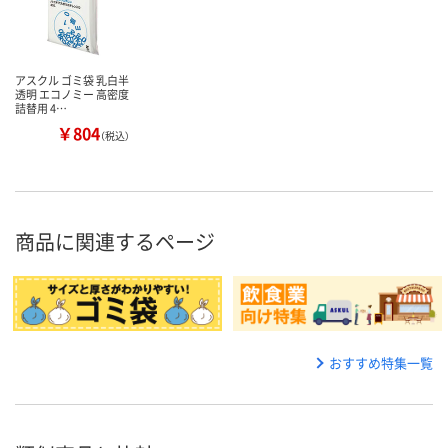
アスクル ゴミ袋 乳白半
透明 エコノミー 高密度
詰替用 4…
￥804
（税込）
商品に関連するページ
おすすめ特集一覧