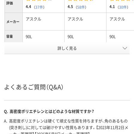
評価
4.4
4.5
4.1
（
37件
）
（
58件
）
（
30件
）
アスクル
アスクル
アスクル
メーカー
90L
90L
90L
容量
ゴミ袋カ
詳しく見る
半透明
白半透明
半透明
ラー
1パック
100
100
100
あたり枚
数
0.025mm
0.020mm
0.020mm
厚さ
よくあるご質問（Q&A）
高密度ポリエチレ
高密度ポリエチレン
高密度ポリエ
ン、HDPE（カサカサ
（バイオマスプラス
（バイオマス
タイプ）
チック10％）、
チック10％）、
Q.
高密度ポリエチレンとはどのような材質ですか？
HDPE（カサカサタイ
HDPE（カサ
材質
プ）
プ）
A.
高密度ポリエチレンは硬くて頑丈な性質を持ちますが、角のあるもの
(突き刺し)に対しては破けやすい性質もあります。【2023年11月2日メ
ーカー等確認】【2026年5月8日メーカー等確認】