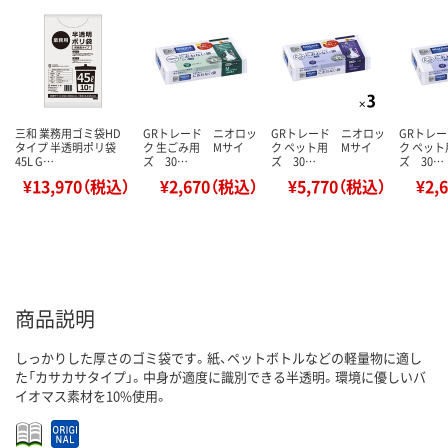
三和 業務用ゴミ袋HD
GRトレード ニオロッ
GRトレード ニオロッ
GRトレ
タイプ 半透明ポリ袋
ク 生ごみ用 Mサイ
ク ペット用 Mサイ
ク ペッ
45L G…
ズ 30…
ズ 30…
ズ 30…
¥13,970（税込）
¥2,670（税込）
¥5,770（税込）
¥2,
商品説明
しっかりした厚さのゴミ袋です。紙、ペットボトルなどの軽量物に適し
た「カサカサタイプ」。中身が適度に識別できる半透明。環境に優しいバ
イオマス素材を10%使用。