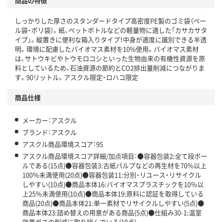
商品の特徴
温室効果ガスなどの削減
しっかりした厚さのスタンダードタイプ高密度PE製のゴミ袋（ペー
ル袋・ポリ袋）。紙、ペットボトルなどの軽量物に適した「カサカサタ
この商品の環境配慮ポイントです。下記商品詳細「
イプ」。縦置きに便利な箱入りタイプ！中身が適度に識別できる半透
アスクル商品環境スコア詳細／加点項目
」で確認できます。
明。環境に配慮したバイオマス素材を10%使用。バイオマス素材
は、サトウキビやトウモロコシといった生物由来の有機性資源を原
料としているため、石油資源の節約とCO2排出量削減につながりま
す。90リットル。アスクル限定・ロハコ限定
商品仕様
メーカー：アスクル
ブランド：アスクル
アスクル商品環境スコア：95
アスクル商品環境スコア詳細/加点項目：●容器包装2:全て段ボー
ルである(15点)●容器包装3:古紙パルプなどの再生材を70％以上
100％未満使用(20点)●容器包装11:分別・リユース・リサイクル
しやすい(10点)●商品本体16:バイオマスプラスチックを10％以
上25％未満使用(10点)●商品本体19:原料に認証を取得している
商品(20点)●商品本体21:単一素材でリサイクルしやすい(5点)●
商品本体23:詰め替えの用意がある商品(5点)●仕組み30-1:温室
効果ガスの削減に取り組んでいる(10点)