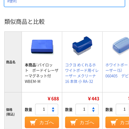
#便利
類似商品と比較
商品名
本商品：
パイロッ
コクヨ めくれるホ
ホワイトボー
ト ボードイレーザ
ワイトボード用イレ
ーザー（S）
ーマグネット付
ーザー メクリーナ
060405 デ
WBEM-M
16 本体 小 RA-32
￥688
￥443
数量
数量
数量
価格
(税込)
カゴへ
カゴへ
カ