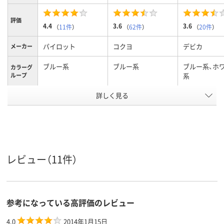
評価
4.4
3.6
3.6
（
11件
）
（
62件
）
（
20件
）
パイロット
コクヨ
デビカ
メーカー
ブルー系
ブルー系
ブルー系、ホ
カラーグ
ループ
系
アスクル
詳しく見る
商品環境
60
スコア
レビュー（11件）
参考になっている高評価のレビュー
4.0
2014年1月15日