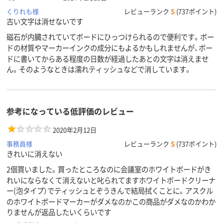
くりれも様
レビューランク
S
(737ポイント)
古い文字は消せないです
磁石が内臓されていてボードにひっつけられるので便利です。ボー
ドの材質やマーカーインクの成分にもよるかもしれませんが、ボー
ドに書いてからある程度の日数が経過したあとの文字は消えませ
ん。そのようなときは濡れティッシュなどで消しています。
参考になっている低評価のレビュー
2020年2月12日
事務員様
レビューランク
S
(737ポイント)
きれいに消えない
2個買いました。買ったところなのに会議室のホワイトボードがき
れいにならなくて消えないと叱られてますホワイトボードクリーナ
ー(泡タイプ）でティッシュとぞうきんで結局拭くことに。アスクル
のホワイトボードマーカーがダメなのかこの商品がダメなのかわか
りませんが返品したいくらいです