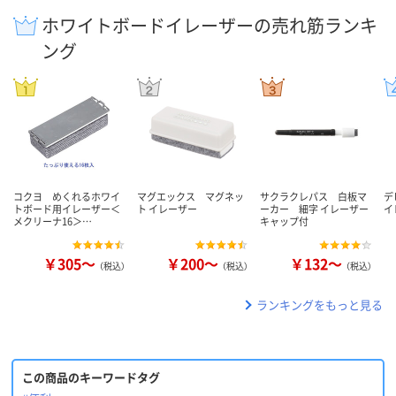
ホワイトボードイレーザーの売れ筋ランキ
ング
コクヨ めくれるホワイ
マグエックス マグネッ
サクラクレパス 白板マ
デ
トボード用イレーザー＜
ト イレーザー
ーカー 細字 イレーザー
イ
メクリーナ16＞…
キャップ付
￥305～
￥200～
￥132～
（税込）
（税込）
（税込）
ランキングをもっと見る
この商品のキーワードタグ