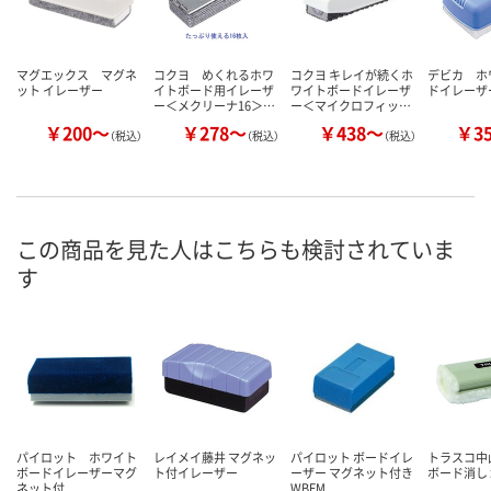
マグエックス マグネ
コクヨ めくれるホワ
コクヨ キレイが続くホ
デビカ ホ
ット イレーザー
イトボード用イレーザ
ワイトボードイレーザ
ドイレーザ
ー＜メクリーナ16＞…
ー＜マイクロフィッ…
￥200～
￥278～
￥438～
￥3
（税込）
（税込）
（税込）
この商品を見た人はこちらも検討されていま
す
パイロット ホワイト
レイメイ藤井 マグネッ
パイロット ボードイレ
トラスコ中
ボードイレーザーマグ
ト付イレーザー
ーザー マグネット付き
ボード消し
ネット付
WBEM