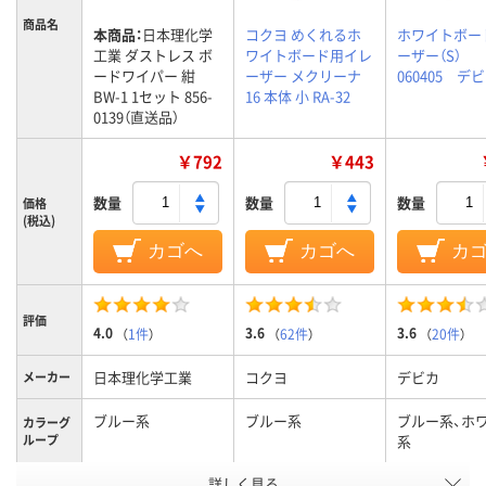
商品名
本商品：
日本理化学
コクヨ めくれるホ
ホワイトボー
工業 ダストレス ボ
ワイトボード用イレ
ーザー（S）
ードワイパー 紺
ーザー メクリーナ
060405 デ
BW-1 1セット 856-
16 本体 小 RA-32
0139（直送品）
￥792
￥443
数量
数量
数量
価格
(税込)
カゴへ
カゴへ
カ
評価
4.0
3.6
3.6
（
1件
）
（
62件
）
（
20件
）
日本理化学工業
コクヨ
デビカ
メーカー
ブルー系
ブルー系
ブルー系、ホ
カラーグ
ループ
系
アスクル
詳しく見る