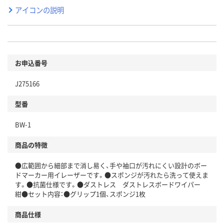
アイコンの説明
お申込番号
J275166
型番
BW-1
商品の特徴
●広範囲から細部まで消し易く、手や袖口が汚れにくい設計のボー
ドマーカー用イレーザーです。●スポンジが汚れたら洗って使えま
す。●抗菌仕様です。●ダストレス ダストレスボードワイパー
紺●セット内容：●グリップ1個、スポンジ1枚
商品仕様