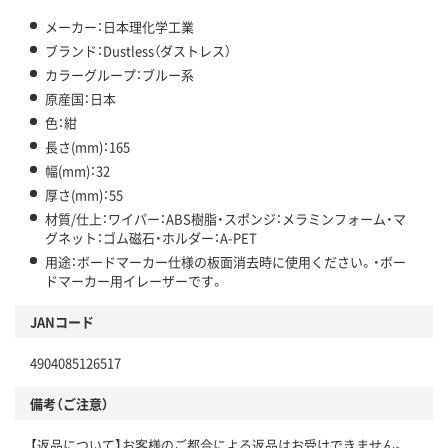
メーカー：日本理化学工業
ブランド：Dustless（ダストレス）
カラーグループ：ブルー系
原産国：日本
色：紺
長さ(mm)：165
幅(mm)：32
厚さ(mm)：55
材質/仕上：ワイパー：ABS樹脂・スポンジ：メラミンフォーム・マ
グネット：ゴム磁石・ホルダー：A-PET
用途：ボードマーカー仕様の板面消去時に使用ください。・ボー
ドマーカー用イレーザーです。
JANコード
4904085126517
備考（ご注意）
【返品について】お客様のご都合による返品はお受けできません。