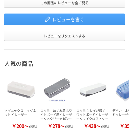
この商品のレビューを全て見る
レビューを書く
レビューをリクエストする
人気の商品
マグエックス マグネ
コクヨ めくれるホワ
コクヨ キレイが続くホ
デビカ ホ
ット イレーザー
イトボード用イレーザ
ワイトボードイレーザ
ドイレーザ
ー＜メクリーナ16＞…
ー＜マイクロフィッ…
￥200～
￥278～
￥438～
￥3
（税込）
（税込）
（税込）