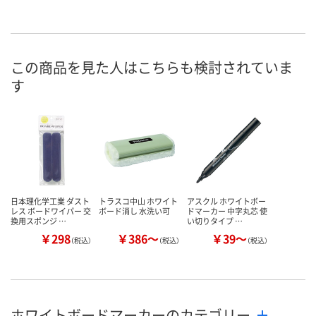
この商品を見た人はこちらも検討されていま
す
日本理化学工業 ダスト
トラスコ中山 ホワイト
アスクル ホワイトボー
レス ボードワイパー 交
ボード消し 水洗い可
ドマーカー 中字丸芯 使
換用スポンジ …
い切りタイプ …
￥298
￥386～
￥39～
（税込）
（税込）
（税込）
ホワイトボードマーカーのカテゴリー