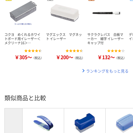
コクヨ めくれるホワイ
マグエックス マグネッ
サクラクレパス 白板マ
デ
トボード用イレーザー＜
ト イレーザー
ーカー 細字 イレーザー
イ
メクリーナ16＞…
キャップ付
￥305～
￥200～
￥132～
（税込）
（税込）
（税込）
ランキングをもっと見る
類似商品と比較