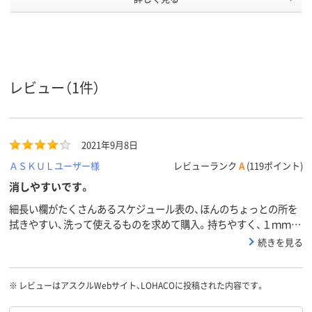
商品環境
60
スコア
レビュー（1件）
2021年9月8日
ＡＳＫＵＬユーザー様
レビューランク
A
(119ポイント)
消しやすいです。
細長い欄がたくさんあるスケジュール表の、ほんのちょっとの所を
拭きやすい、洗って使えるものを求めて購入。持ちやすく、１ｍｍ程
度の範囲を消すのも簡単です。マグネットの構造が、簡単に抜き差
続きを見る
し出来るのがいいのか悪いのか少し疑問だったので★４です。まだ
洗っていないので洗った後どうなるのかはわかりませんが、今のと
ころ消す道具としては使いやすいと思います。
※
レビューはアスクルWebサイト、LOHACOに投稿された内容です。