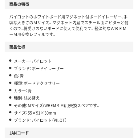
商品の特徴
パイロットのホワイトボード用マグネット付ボードイレーザー、手
頃な大きさのＭサイズ。マグネット内蔵でスチール面にピタッと付
くので、粉受けのないボードに使えて便利です。経済的なＷＢＥＭ
ーＭ用交換レフィルです。
商品仕様
メーカー：パイロット
ブランド：ボードイレーザー
色：青
種類：ボードアクセサリー
カラー：青
種別：詰め替え
その他：Mサイズ(WBEMR-M)用交換スペアです。
サイズ：55×91×30mm
ブランド：パイロット（PILOT）
JANコード