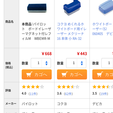
商品名
本商品：
パイロッ
コクヨ めくれるホ
ホワイトボー
ト ボードイレーザ
ワイトボード用イレ
ーザー（S）
ーマグネット付レフ
ーザー メクリーナ
060405 デ
ィルM WBEMR-M
16 本体 小 RA-32
￥668
￥443
数量
数量
数量
価格
(税込)
カゴへ
カゴへ
カ
評価
4.0
3.6
3.5
（
11件
）
（
62件
）
（
19件
）
パイロット
コクヨ
デビカ
メーカー