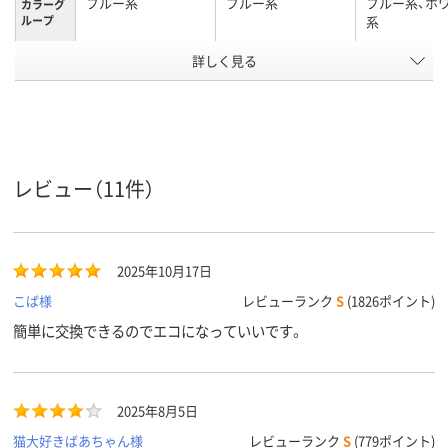
ブルー系
ブルー系
ブルー系、ホ
カラーグ
ループ
系
アスクル
詳しく見る
商品環境
60
スコア
レビュー（11件）
2025年10月17日
こば様
レビューランク
S
(1826ポイント)
簡単に交換できるのでエコになっていいです。
2025年8月5日
猫大好きばあちゃん様
レビューランク
S
(779ポイント)