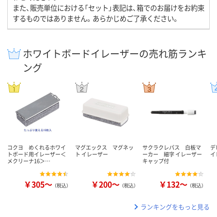
また、販売単位における「セット」表記は、箱でのお届けをお約束
するものではありません。あらかじめご了承ください。
ホワイトボードイレーザーの売れ筋ランキ
ング
コクヨ めくれるホワイ
マグエックス マグネッ
サクラクレパス 白板マ
デ
トボード用イレーザー＜
ト イレーザー
ーカー 細字 イレーザー
イ
メクリーナ16＞…
キャップ付
￥305～
￥200～
￥132～
（税込）
（税込）
（税込）
ランキングをもっと見る