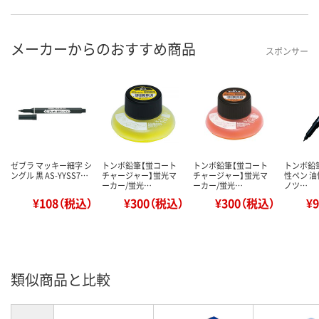
メーカーからのおすすめ商品
スポンサー
ゼブラ マッキー細字 シ
トンボ鉛筆【蛍コート
トンボ鉛筆【蛍コート
トンボ鉛筆
ングル 黒 AS-YYSS7…
チャージャー】蛍光マ
チャージャー】蛍光マ
性ペン 油
ーカー/蛍光…
ーカー/蛍光…
ノツ…
¥108（税込）
¥300（税込）
¥300（税込）
¥
類似商品と比較