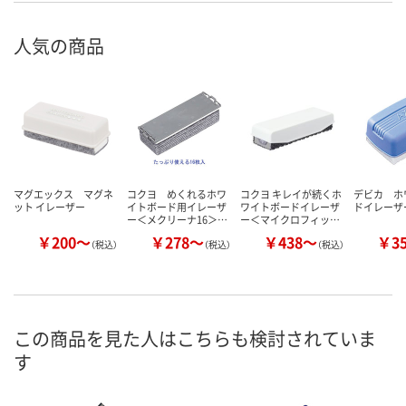
人気の商品
マグエックス マグネ
コクヨ めくれるホワ
コクヨ キレイが続くホ
デビカ ホ
ット イレーザー
イトボード用イレーザ
ワイトボードイレーザ
ドイレーザ
ー＜メクリーナ16＞…
ー＜マイクロフィッ…
￥200～
￥278～
￥438～
￥3
（税込）
（税込）
（税込）
この商品を見た人はこちらも検討されていま
す