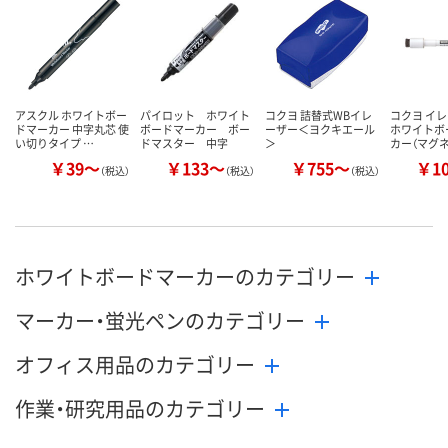
アスクル ホワイトボー
パイロット ホワイト
コクヨ 詰替式WBイレ
コクヨ イ
ドマーカー 中字丸芯 使
ボードマーカー ボー
ーザー＜ヨクキエール
ホワイトボ
い切りタイプ …
ドマスター 中字
＞
カー（マグ
￥39～
￥133～
￥755～
￥1
（税込）
（税込）
（税込）
ホワイトボードマーカーのカテゴリー
マーカー・蛍光ペンのカテゴリー
オフィス用品のカテゴリー
作業・研究用品のカテゴリー