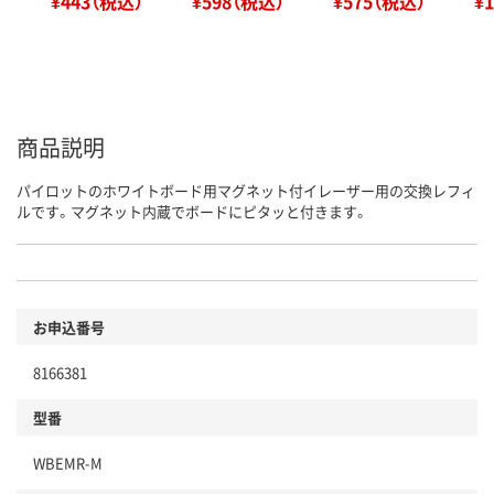
¥443（税込）
¥598（税込）
¥575（税込）
¥
商品説明
パイロットのホワイトボード用マグネット付イレーザー用の交換レフィ
ルです。マグネット内蔵でボードにピタッと付きます。
お申込番号
8166381
型番
WBEMR-M