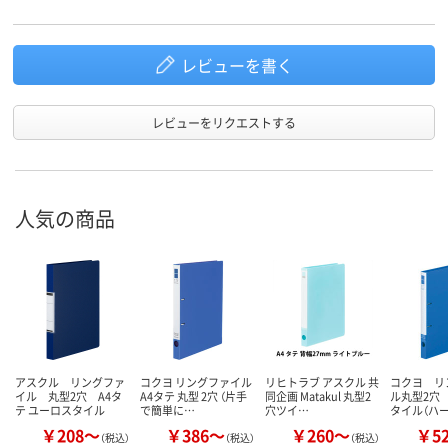
商品環境
70
95
スコア
レビューを書く
レビューをリクエストする
人気の商品
アスクル リングファ
コクヨ リングファイル
リヒトラブ アスクル 共
コクヨ リ
イル 丸型2穴 A4タ
A4タテ 丸型 2穴 （片手
同企画 Matakul 丸型2
ル丸型2穴
テ ユーロスタイル
で簡単に…
穴ツイ…
タイル（ハ
￥208～
￥386～
￥260～
￥5
（税込）
（税込）
（税込）