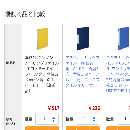
類似商品と比較
本商品：
キングジ
アスクル リングフ
コクヨ リン
ム リングファイル
ァイル PP製表
イル スリム
商品名
（エコノミータイ
紙 A4タテ 丸型2
ル（ワンタッ
プ） A4タテ 背幅27
穴 背幅27mm ブ
リング） A4タ
＜mm＞黄 611キ
ルー 青 ユーロス
2穴 背幅27mm
イ 1冊 （直送
タイル オリジナル
枚とじ 青 フ-
品）
URF420NB 1
￥517
￥236
数量
数量
数量
価格
(税込)