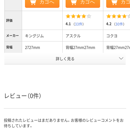
カゴへ
カゴへ
カ
評価
4.1
4.2
（
33件
）
（
30件
）
キングジム
アスクル
コクヨ
メーカー
2727mm
背幅27mm27mm
背幅27mm27
背幅
詳しく見る
～200枚、140
～200枚150、～200
～200枚180、
収容枚数
枚
枚
イエロー系
ブルー系
ブルー系
カラーグ
ループ
A4
A4
A4
サイズ
レビュー（0件）
22穴
2
2
穴数
タテ
タテ
タテ
向き
投稿されたレビューはまだありません。お客様のレビューコメントをお
待ちしています。
アスクル