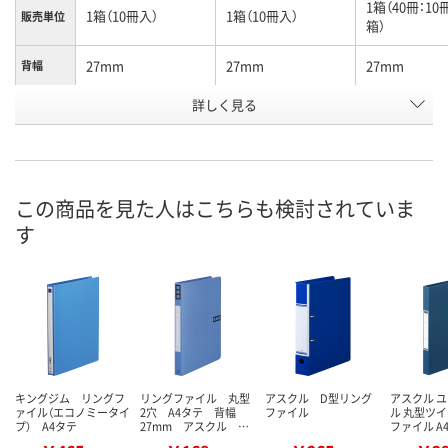
1箱（40冊：1
1箱（10冊入）
1箱（10冊入）
販売単位
箱）
27mm
27mm
27mm
背幅
詳しく見る
緑
赤
赤
カラー
お申込番
1224868
1224821
1224840
号
あり
あり
わずか
在庫
この商品を見た人はこちらも検討されていま
す
8月25日（火）まで
8月25日（火）まで
8月25日（火）
お届け日
数量
数量
数量
カゴへ
カゴへ
カ
キングジム リングフ
リングファイル 丸型
アスクル D型リング
アスクル 
ァイル（エコノミータイ
2穴 A4タテ 背幅
ファイル
ル 丸型ツ
プ） A4タテ
27mm アスクル …
ファイル A