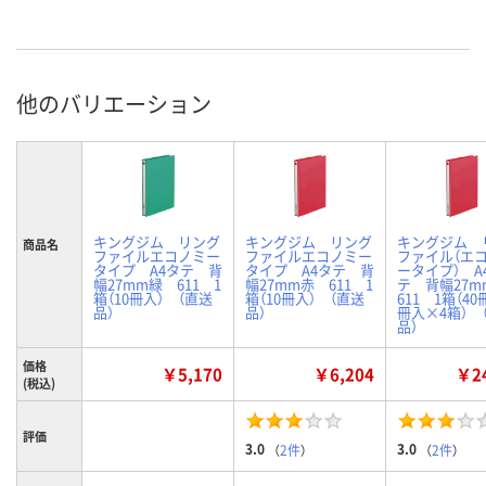
他のバリエーション
キングジム リング
キングジム リング
キングジム 
商品名
ファイルエコノミー
ファイルエコノミー
ファイル（エ
タイプ A4タテ 背
タイプ A4タテ 背
ータイプ） A
幅27mm緑 611 1
幅27mm赤 611 1
テ 背幅27
箱（10冊入） （直送
箱（10冊入） （直送
611 1箱（40
品）
品）
冊入×4箱） 
品）
価格
￥5,170
￥6,204
￥24
(税込)
評価
3.0
3.0
（
2件
）
（
2件
）