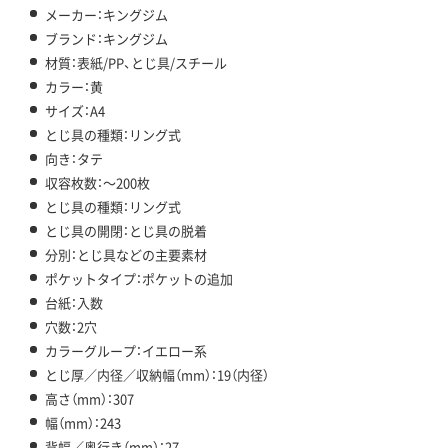
メーカー：キングジム
ブランド：キングジム
材質：表紙/PP、とじ具/スチール
カラー：黄
サイズ：A4
とじ具の種類：リング式
向き：タテ
収容枚数：～200枚
とじ具の種類：リング式
とじ具の開閉：とじ具の脱着
分別：とじ具などの主要素材
ポケットタイプ：ポケットの追加
台紙：入数
穴数：2穴
カラーグループ：イエロー系
とじ厚／内径／収納幅（mm）：19（内径）
高さ（mm）：307
幅（mm）：243
背幅／奥行き（mm）：27