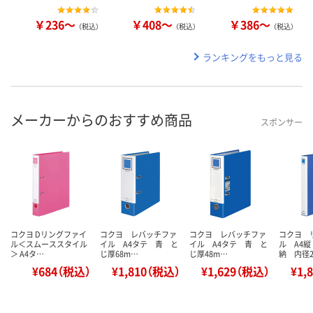
￥236～
￥408～
￥386～
（税込）
（税込）
（税込）
ランキングをもっと見る
メーカーからのおすすめ商品
スポンサー
コクヨ Dリングファイ
コクヨ レバッチファ
コクヨ レバッチファ
コクヨ 
ル＜スムーススタイル
イル A4タテ 青 と
イル A4タテ 青 と
ル A4縦
＞ A4タ…
じ厚68m…
じ厚48m…
納 内径
¥684（税込）
¥1,810（税込）
¥1,629（税込）
¥1,