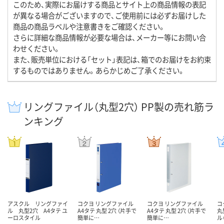
このため、実際にお届けする商品とサイト上の商品情報の表記
が異なる場合がございますので、ご使用前には必ずお届けした
商品の商品ラベルや注意書きをご確認ください。
さらに詳細な商品情報が必要な場合は、メーカー等にお問い合
わせください。
また、販売単位における「セット」表記は、箱でのお届けをお約束
するものではありません。あらかじめご了承ください。
リングファイル（丸型2穴） PP製の売れ筋ラ
ンキング
アスクル リングファイ
コクヨ リングファイル
コクヨ リングファイル
コ
ル 丸型2穴 A4タテ ユ
A4タテ 丸型 2穴 （片手で
A4タテ 丸型 2穴 （片手で
丸
ーロスタイル
簡単に…
簡単に…
ル