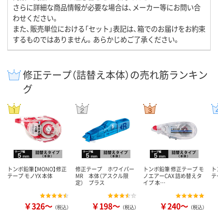
さらに詳細な商品情報が必要な場合は、メーカー等にお問い合
わせください。
また、販売単位における「セット」表記は、箱でのお届けをお約束
するものではありません。あらかじめご了承ください。
修正テープ（詰替え本体）の売れ筋ランキン
グ
トンボ鉛筆【MONO】修正
修正テープ ホワイパー
トンボ鉛筆 修正テープ モ
ト
テープ モノYX 本体
MR 本体（アスクル限
ノエアーCAX 詰め替えタ
テ
定） プラス
イプ 本…
￥326～
￥198～
￥240～
（税込）
（税込）
（税込）