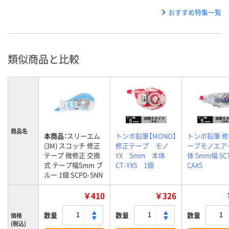
おすすめ特集一覧
類似商品と比較
商品名
本商品：
スリーエム
トンボ鉛筆【MONO】
トンボ鉛筆 
(3M) スコッチ 修正
修正テープ モノ
ープモノエア
テープ 微修正 交換
YX 5mm 本体
体 5mm幅 5C
式 テープ幅5mm ブ
CT-YX5 1個
CAX5
ルー 1個 SCPD-5NN
￥410
￥326
数量
数量
数量
価格
(税込)