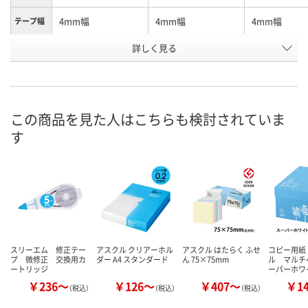
4mm幅
4mm幅
4mm幅
テープ幅
詳しく見る
ピンク
ピンク
ピンク
カラー
お申込番
8219378
8198509
8219411
号
あり
あり
あり
在庫
この商品を見た人はこちらも検討されていま
す
8月8日（土）
8月8日（土）
8月8日（土）
お届け日
数量
数量
数量
カゴへ
カゴへ
カ
スリーエム 修正テー
アスクル クリアーホル
アスクル はたらく ふせ
コピー用紙
プ 微修正 交換用カ
ダー A4 スタンダード
ん 75×75mm
ル マルチ
ートリッジ
ーパーホワ
￥236～
￥126～
￥407～
￥1
（税込）
（税込）
（税込）