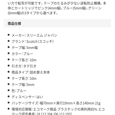
い力で転写が可能です。テープのたるみが少ない逆転防止機構。本
体とカートリッジでピンク(4mm幅)、ブルー(5mm幅)、グリーン
(6mm幅)の3タイプから選べます。
商品仕様
メーカー：スリーエム ジャパン
ブランド：Scotch（スコッチ）
テープ幅：5mm幅
カラー：ブルー
テープ長さ：10m
引き方：タテ引き
商品タイプ：詰め替え本体
テープ長さ：10m
テープ幅：5mm
色：ブルー
ディスペンサー：はい
パッケージサイズ：幅70mm×奥行19mm×高さ140mm 21g
環境対応情報：エコマーク商品 プラスチックの再利用85% エコ
マーク認定番号：18 112 204 （06 112 193）