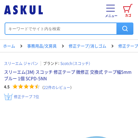
カゴ
メニュー
ホーム
事務用品/文房具
修正テープ/消しゴム
修正テー
スリーエム ジャパン
ブランド：
Scotch（スコッチ）
スリーエム(3M) スコッチ 修正テープ 微修正 交換式 テープ幅5mm
ブルー 1個 SCPD-5NN
4.5
（
22
件のレビュー
）
修正テープ 7位