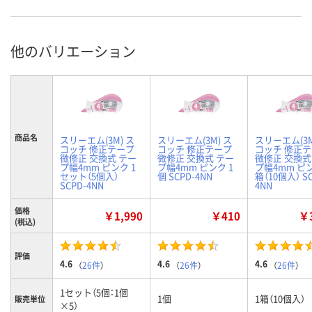
他のバリエーション
商品名
スリーエム(3M) ス
スリーエム(3M) ス
スリーエム(3M
コッチ 修正テープ
コッチ 修正テープ
コッチ 修正
微修正 交換式 テー
微修正 交換式 テー
微修正 交換式
プ幅4mm ピンク 1
プ幅4mm ピンク 1
プ幅4mm ピン
セット（5個入）
個 SCPD-4NN
箱（10個入） SC
SCPD-4NN
4NN
価格
￥1,990
￥410
￥3
(税込)
評価
4.6
4.6
4.6
（
26件
）
（
26件
）
（
26件
）
1セット（5個：1個
1個
1箱（10個入）
販売単位
×5）