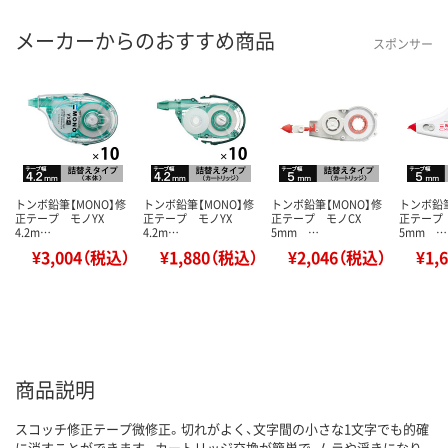
メーカーからのおすすめ商品
スポンサー
トンボ鉛筆【MONO】修
トンボ鉛筆【MONO】修
トンボ鉛筆【MONO】修
トンボ鉛筆
正テープ モノYX
正テープ モノYX
正テープ モノCX
正テープ
4.2m…
4.2m…
5mm …
5mm …
¥3,004（税込）
¥1,880（税込）
¥2,046（税込）
¥1,
商品説明
スコッチ修正テープ微修正。切れがよく、文字間の小さな1文字でも的確
に消すことができます。カートリッジ交換が簡単で、ムラや浮きになり