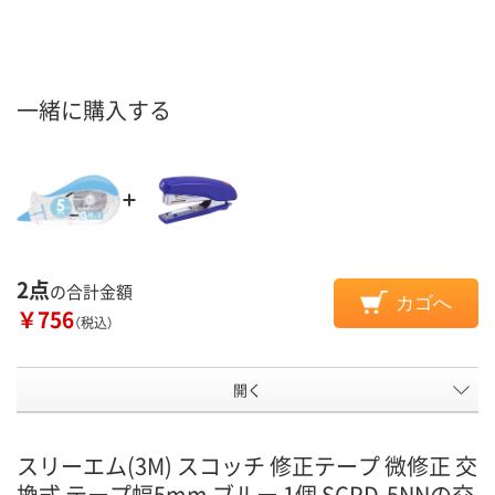
一緒に購入する
2点
の合計金額
カゴへ
￥756
（税込）
開く
スリーエム(3M) スコッチ 修正テープ 微修正 交
換式 テープ幅5mm ブルー 1個 SCPD-5NNの交