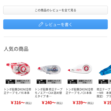
この商品のレビューを全て見る
レビューを書く
人気の商品
トンボ鉛筆【MONO】修
トンボ鉛筆 修正テープ
トンボ鉛筆【MONO】修
修正テープ
正テープ モノYX 本体
モノエアーCAX 詰め替
正テープ モノCX 本体
ーMR 本
えタイプ 本…
限定） プ
￥316～
￥240～
￥339～
￥1
（税込）
（税込）
（税込）