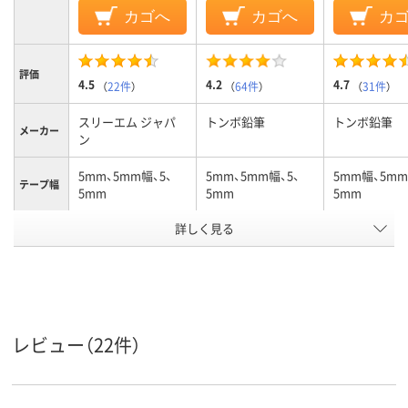
カゴへ
カゴへ
カ
評価
4.5
4.2
4.7
（
22件
）
（
64件
）
（
31件
）
スリーエム ジャパ
トンボ鉛筆
トンボ鉛筆
メーカー
ン
5mm、5mm幅、5、
5mm、5mm幅、5、
5mm幅、5mm
テープ幅
5mm
5mm
5mm
商品タイ
詳しく見る
詰め替え本体
詰め替え本体
詰め替え本体
プ
10、10m、10、10m
12、12m、12、12m
10、10m、10、
テープ長
さ
タテ引き
ヨコ引き
タテ引き
引き方
レビュー（22件）
アスクル
商品環境
65
65
スコア