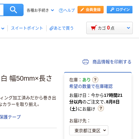
ヘルプ
各種お手続き
0
スイートポイント
あとで買う
カゴ
点
商品情報を印刷する
白 幅50mm×長さ
在庫：
あり
希望の数量で在庫確認
お届け日：今から
17時間21
ィング加工済みだから巻き出
分以内
のご注文で、
8月8日
なカラーを取り揃え。
（土）
にお届け
保護テープ
お届け先：