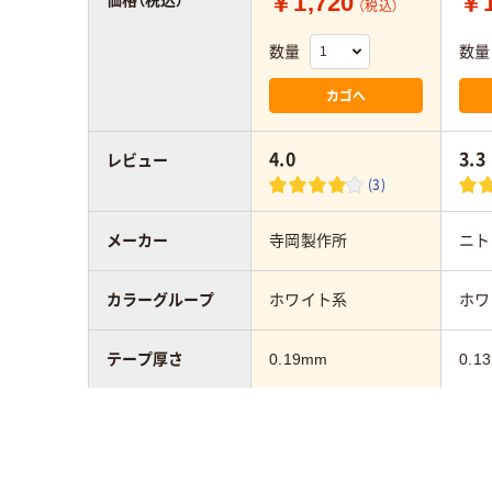
￥1,720
￥1
価格（税込）
（税込）
数量
数量
カゴへ
4.0
3.3
レビュー
(3)
メーカー
寺岡製作所
ニト
カラーグループ
ホワイト系
ホワ
テープ厚さ
0.19mm
0.1
ラインテープの表
通路・整頓
通路
示意味