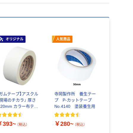
オリジナル
人気商品
【ガムテープ】アスクル
寺岡製作所 養生テー
「現場のチカラ」 厚さ
プ P-カットテープ
0.20mm カラー布テー
No.4140 塗装養生用
プ
￥393~
￥280~
（税込）
（税込）