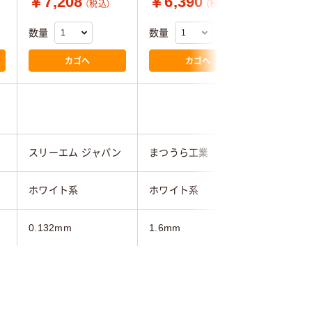
￥7,208
￥6,390
￥12,
（税込）
（税込）
数量
数量
数量
カゴへ
カゴへ
スリーエム ジャパン
まつうら工業
tesa tap
ホワイト系
ホワイト系
ホワイト
0.132mm
1.6mm
0.2mm
通路・整頓
通路・整頓
通路・整