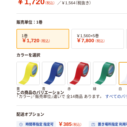
￥1,720
／￥1,564（税抜き）
（税込）
販売単位：1巻
1巻
￥1,560×5巻
￥1,720
￥7,800
（税込）
（税込）
カラーを選択
黄
青
赤
緑
白
この商品のバリエーション
「カラー」「販売単位」違いで 全14商品 あります。
すべてのバ
配送オプション
￥385
時間帯指定 指定可
置き場所指定 利用
（税込）