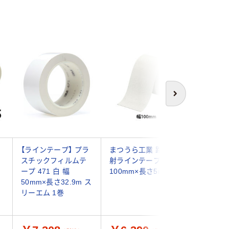
次へ
ン
【ラインテープ】 プラ
まつうら工業 路面反
tesa t
スチックフィルムテ
射ラインテープ 白 幅
プ 白 幅
ープ 471 白 幅
100mm×長さ5m 1巻
33m 1
50mm×長さ32.9m ス
巻×6）
リーエム 1巻