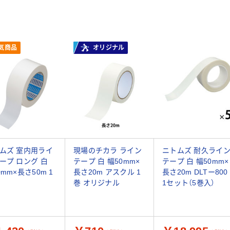
気商品
オリジナル
ムズ 室内用ライ
現場のチカラ ライン
ニトムズ 耐久ライ
ープ ロング 白
テープ 白 幅50mm×
テープ 白 幅50mm×
0mm×長さ50m 1
長さ20m アスクル 1
長さ20m DLTー800
巻 オリジナル
1セット（5巻入）