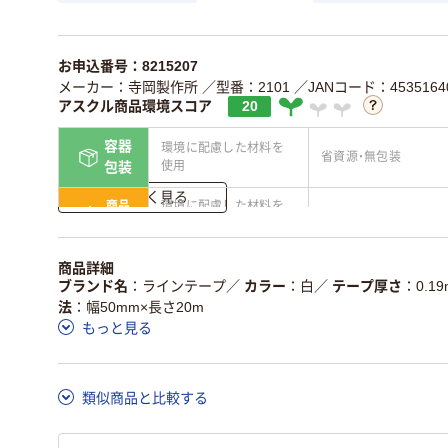
お申込番号：8215207
メーカー：寺岡製作所
／型番：2101
／JANコード：45351640
アスクル商品環境スコア
20
容器
環境に配慮した材料を
省資源・無包装
使用
包装
詳しく見る
商品
環境に配慮した材料を
省資源・省エネ・節水
本体
使用
独自の回収スキームが
アスクルで資源循環し
商品詳細
仕組
ある
ている
ブランド名
ラインテープ
／
カラー
白
／
テープ厚さ
0.1
法
幅50mm×長さ20m
この商品の環境配慮ポイントです。詳しくはページ下部の商品
もっと見る
ア詳細／加点項目
」で確認できます。
類似商品と比較する