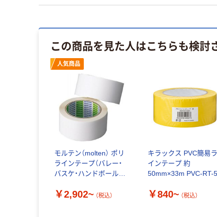
この商品を見た人はこちらも検討
人気商品
モルテン（molten） ポリ
キラックス PVC簡易
ラインテープ（バレー・
インテープ 約
バスケ・ハンドボール
50mm×33m PVC-RT-
用）PT5
￥2,902~
￥840~
（税込）
（税込）