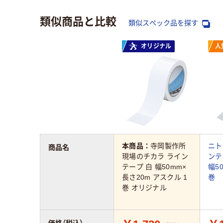
類似商品と比較
類似スペック品を探す
オリジナル
人
本商品：
寺岡製作所
ニト
商品名
現場のチカラ ライン
ンテ
テープ 白 幅50mm×
幅5
長さ20m アスクル 1
巻
巻 オリジナル