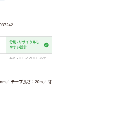
37242
分別・リサイクルし
やすい設計
分別・リサイクルしやす
い設計
温室効果ガスなどの
削減
9mm
／
テープ長さ
20m
／
寸
詳細「
アスクル商品環境スコ