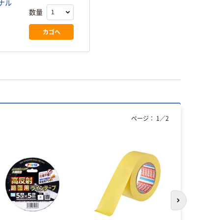
巻入） オリジナル
数量
カゴへ
ページ：
1
／
2
人気商品
次のスライド