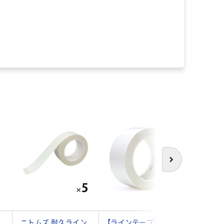
次へ
チ
ニトムズ 耐久ライン
【ラインテープ】 プラ
まつうら