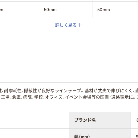
mm
50mm
50mm
詳しく見る
50m
20m
9mm
0.13mm
0.19mm
・整頓
通路・整頓
通路・整頓
20
性、耐摩耗性、隠蔽性が良好なラインテープ。基材が丈夫で伸びにくく、
工場、倉庫、病院、学校、オフィス、イベント会場等の区画・通路表示に
ブランド名
幅（mm）