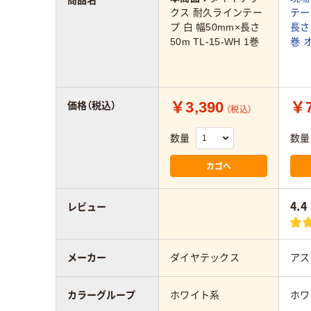
商品名
クス 耐久ラインテー
テー
プ 白 幅50mm×長さ
長さ
50m TL-15-WH 1巻
巻 
￥3,390
￥7
価格（税込）
（税込）
数量
数量
カゴへ
4.4
レビュー
メーカー
ダイヤテックス
アス
カラーグループ
ホワイト系
ホワ