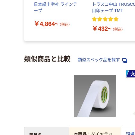
日本緑十字社 ラインテ
トラスコ中山 TRUSC
ープ
目印テープ TMT
￥4,864~
（税込）
￥432~
（税込）
類似商品と比較
類似スペック品を探す
本商品：
ダイヤテッ
現場