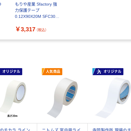
O
もりや産業 Sfactory 強
力保護テープ
0.12X90X20M SFC301
1巻 120-6800（直送品）
￥3,317
（税込）
オリジナル
人気商品
オリジナル
のチカラ ライン
ニトムズ 室内用ライ
寺岡製作所 現場の