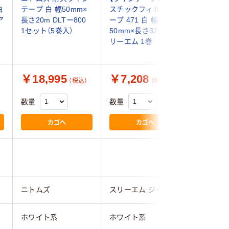
白
テープ 白 幅50mm×
スチックフィルムテ
射ライン
ア
長さ20m DLTー800
ープ 471 白 幅
150mm
1セット（5巻入）
50mm×長さ32.9m ス
リーエム 1巻
￥18,995
￥7,208
￥8,7
（税込）
（税込）
数量
数量
数量
カゴへ
カゴへ
ニトムズ
スリーエム ジャパン
まつうら
ホワイト系
ホワイト系
ホワイト