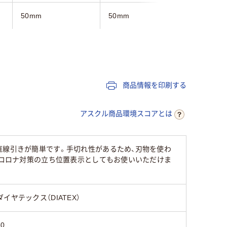
50mm
50mm
150mm
20m
32.9m
5m
0.21mm
0.132mm
1.6mm
商品情報を印刷する
通路・整頓
通路・整頓
通路・整
アスクル商品環境スコアとは
直線引きが簡単です。手切れ性があるため、刃物を使わ
。コロナ対策の立ち位置表示としてもお使いいただけま
ダイヤテックス（DIATEX）
50