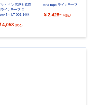
アサヒペン 高反射路面
tesa tape ラインテープ
モルテン（mo
用ラインテープ 白
ラインテー
￥2,428~
cm×5m LT-001 1個（直
バスケ・ハ
（税込）
送品）
用）PT5
￥4,058
￥2,902
（税込）