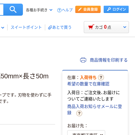
ヘルプ
各種お手続き
0
スイートポイント
あとで買う
カゴ
点
商品情報を印刷する
0mm×長さ50m
在庫：
入荷待ち
希望の数量で在庫確認
入荷日：ご注文後、お届けに
ープです。刃物を使わずに手
ついてご連絡いたします
です。
商品入荷お知らせメールに登
録
お届け先：