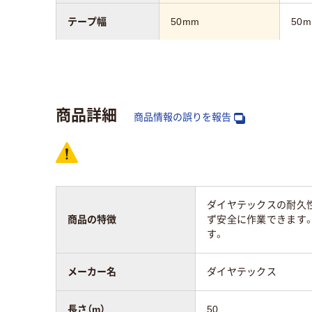
テープ幅
50mm
50
テープ長さ
50m
20m
テープ厚さ
0.19mm
0.1
商品詳細
商品情報の誤りを報告
ラインテープの表
通路・整頓
通路
示意味
アスクル商品環境
10
スコア
ダイヤテックスの耐久
商品の特徴
ず安全に作業できます。
す。
メーカー名
ダイヤテックス
長さ（m）
50