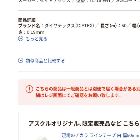
メーカー：ダイヤテックス
／型番：TL-15-WH
／JANコード：4
商品詳細
ブランド名
ダイヤテックス（DIATEX）
／
長さ（m）
50
／
幅（
さ
0.19ｍｍ
もっと見る
類似商品と比較する
こちらの商品は一般商品とは別便で届く場合がある別
細はレジ画面にてご確認をお願い致します。
アスクルオリジナル、限定販売品など こち
現場のチカラ ラインテープ 白 幅50mm