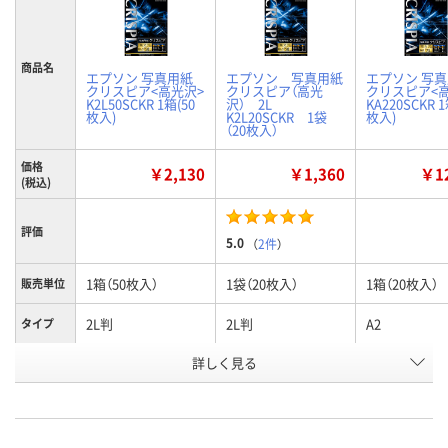
商品名
エプソン 写真用紙
エプソン 写真用紙
エプソン 写
クリスピア<高光沢>
クリスピア（高光
クリスピア<
K2L50SCKR 1箱(50
沢） 2L
KA220SCKR 1
枚入)
K2L20SCKR 1袋
枚入)
（20枚入）
価格
￥2,130
￥1,360
￥12
(税込)
評価
5.0
（
2件
）
1箱（50枚入）
1袋（20枚入）
1箱（20枚入）
販売単位
2L判
2L判
A2
タイプ
お申込番
詳しく見る
A530481
823715
A530489
号
1点
あり
1点
在庫