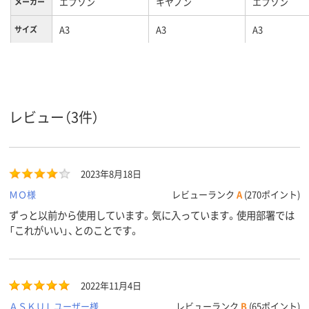
エプソン
キヤノン
エプソン
メーカー
A3
A3
A3
サイズ
用紙のタ
印画紙タイプ
印画紙タイプ
印画紙タイプ
イプ
300μm(0.3mm)、
270μm(0.27mm)、
200μm(0.2m
紙厚
0.3mm
0.27mm
0.2mm
レビュー（3件）
2023年8月18日
ＭＯ様
レビューランク
A
(270ポイント)
ずっと以前から使用しています。気に入っています。使用部署では
「これがいい」、とのことです。
2022年11月4日
ＡＳＫＵＬユーザー様
レビューランク
B
(65ポイント)