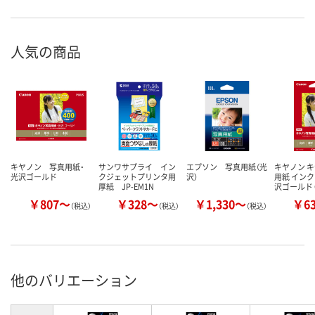
人気の商品
キヤノン 写真用紙・
サンワサプライ イン
エプソン 写真用紙（光
キヤノン 
光沢ゴールド
クジェットプリンタ用
沢）
用紙 インク
厚紙 JP-EM1N
沢ゴールド 
￥807～
￥328～
￥1,330～
￥6
（税込）
（税込）
（税込）
他のバリエーション