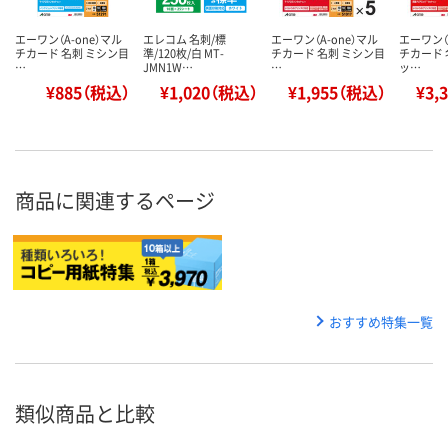
エーワン（A-one）マル
エレコム 名刺/標
エーワン（A-one）マル
エーワン（
チカード 名刺 ミシン目
準/120枚/白 MT-
チカード 名刺 ミシン目
チカード 
…
JMN1W…
…
ッ…
¥885（税込）
¥1,020（税込）
¥1,955（税込）
¥3,
商品に関連するページ
おすすめ特集一覧
類似商品と比較