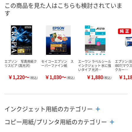
8月11日（火）
8月11日（火）
8月11日（火）
お届け日
この商品を見た人はこちらも検討されていま
す
数量
数量
数量
カゴへ
カゴへ
カ
エプソン 写真用紙ク
セイコーエプソン ス
エーワン ラベルシール
エプソン (E
リスピア〈高光沢〉
ーパーファイン紙
インクジェット 水に強
IB07(マウ
いタイプ 光沢…
クカー…
￥1,220～
￥1,030～
￥1,880
￥1,1
（税込）
（税込）
（税込）
インクジェット用紙のカテゴリー
コピー用紙/プリンタ用紙のカテゴリー