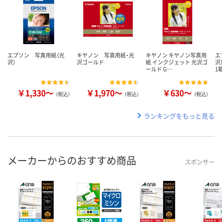
エプソン 写真用紙（光
キヤノン 写真用紙・光
キヤノン キヤノン写真用
エ
沢）
沢ゴールド
紙 インクジェット 光沢ゴ
沢
ールド G…
1
￥1,330～
￥1,970～
￥630～
（税込）
（税込）
（税込）
ランキングをもっと見る
メーカーからのおすすめ商品
スポンサー