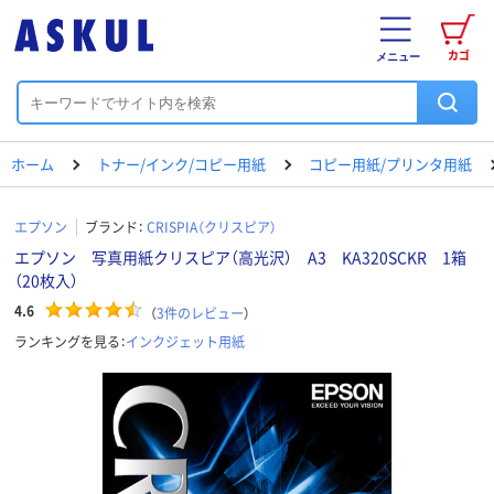
カゴ
メニュー
ホーム
トナー/インク/コピー用紙
コピー用紙/プリンタ用紙
エプソン
ブランド：
CRISPIA（クリスピア）
エプソン 写真用紙クリスピア（高光沢） A3 KA320SCKR 1箱
（20枚入）
4.6
（
3
件のレビュー
）
ランキングを見る：
インクジェット用紙