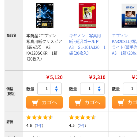
本商品：
エプソン
キヤノン 写真用
エプソン
商品名
写真用紙クリスピア
紙・光沢ゴールド
KA320SLU/
（高光沢） A3
A3 GL-101A320 1
ライト（薄手
KA320SCKR 1箱
袋（20枚入）
A3 1箱（20枚
（20枚入）
￥5,120
￥2,310
￥2
数量
数量
数量
価格
(税込)
カゴへ
カゴへ
カ
評価
4.6
4.5
（
3件
）
（
2件
）