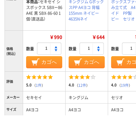
本商品：
セキセイ シ
キングジム Gボック
ボックスファ
スボックス SBXー86
スPP A4ヨコ 背幅
み立て式 A
A4E 黒 SBX-86-60 1
155mm ネイビー
イド PP製
個（直送品）
4635Nネイ
ビー セリオ
￥990
￥644
数量
数量
数量
価格
(税込)
カゴへ
カゴへ
カ
評価
5.0
4.0
4.0
（
1件
）
（
12件
）
（
19件
）
セキセイ
キングジム
セリオ
メーカー
A4ヨコ
A4ヨコ
A4ヨコ
サイズ
ブラック系
ネイビー系
ブルー系、青
カラーグ
ループ
系、青