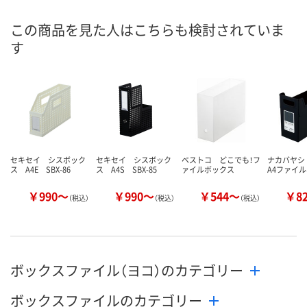
8月24日（月）まで
8月24日（月）まで
8月24日（月）
お届け日
この商品を見た人はこちらも検討されていま
す
数量
数量
数量
カゴへ
カゴへ
カ
セキセイ シスボック
セキセイ シスボック
ベストコ どこでも！フ
ナカバヤシ F
ス A4E SBX-86
ス A4S SBX-85
ァイルボックス
A4ファイ
￥990～
￥990～
￥544～
￥8
（税込）
（税込）
（税込）
ボックスファイル（ヨコ）のカテゴリー
ボックスファイルのカテゴリー