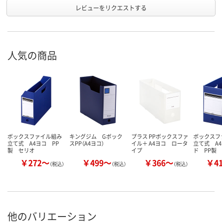
レビューをリクエストする
人気の商品
ボックスファイル組み
キングジム Gボック
プラス PPボックスファ
ボックスフ
立て式 A4ヨコ PP
スPP（A4ヨコ）
イル＋ A4ヨコ ロータ
立て式 A
製 セリオ
イプ
ド PP製
￥272～
￥499～
￥366～
￥4
（税込）
（税込）
（税込）
他のバリエーション