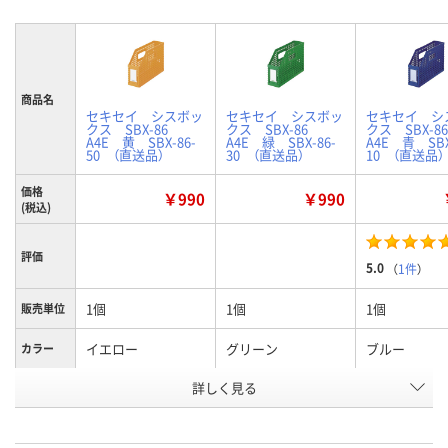
商品名
セキセイ シスボッ
セキセイ シスボッ
セキセイ シ
クス SBX-86
クス SBX-86
クス SBX-
A4E 黄 SBX-86-
A4E 緑 SBX-86-
A4E 青 SBX
50 （直送品）
30 （直送品）
10 （直送品）
価格
￥990
￥990
(税込)
評価
5.0
（
1件
）
1個
1個
1個
販売単位
イエロー
グリーン
ブルー
カラー
お申込番
詳しく見る
9327825
9327816
9345860
号
あり
あり
あり
在庫