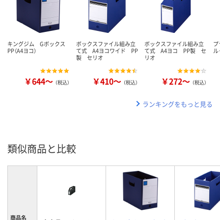
キングジム Gボックス
ボックスファイル組み立
ボックスファイル組み立
プ
PP（A4ヨコ）
て式 A4ヨコワイド PP
て式 A4ヨコ PP製 セ
ル
製 セリオ
リオ
￥644～
￥410～
￥272～
（税込）
（税込）
（税込）
ランキングをもっと見る
類似商品と比較
商品名