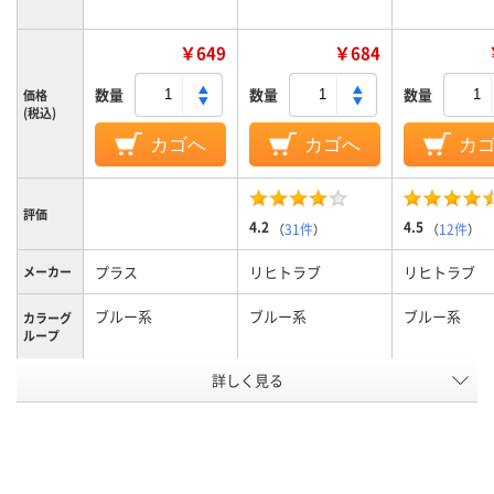
￥649
￥684
数量
数量
数量
価格
(税込)
カゴへ
カゴへ
カ
評価
4.2
4.5
（
31件
）
（
12件
）
プラス
リヒトラブ
リヒトラブ
メーカー
ブルー系
ブルー系
ブルー系
カラーグ
ループ
詳しく見る
A4
A4タテ
A4タテ
サイズ
タテ
タテ
タテ
向き
約120枚
100枚
150枚
とじ枚数