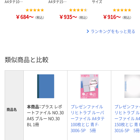
A4タテ10…
A4タテ15…
サイズ
￥684～
￥935～
￥916～
（税込）
（税込）
（税込）
ランキングをもっと見る
類似商品と比較
本商品：
プラス レポ
プレゼンファイル
プレゼンファ
商品名
ートファイル NO.30
リヒトラブ ルーパ
リヒトラブ 
A4S ブルー NO.30
ーファイル A4タテ
ーファイル A
BL 1冊
100枚とじ 青 F-
150枚とじ 青 
3006-5P 5冊
3016-5P 5冊