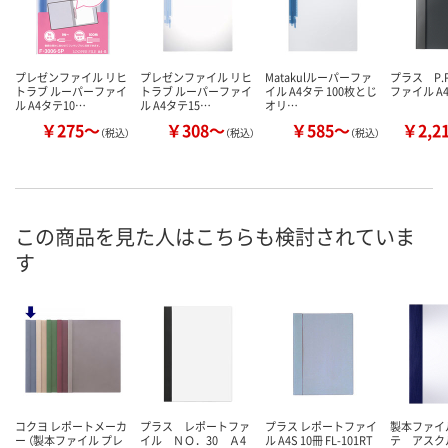
プレゼンファイル リヒ
プレゼンファイル リヒ
Matakulルーパーファ
プラス P.
トラブ ルーパーファイ
トラブ ルーパーファイ
イル A4タテ 100枚とじ
ファイル A
ル A4タテ10…
ル A4タテ15…
オリ…
￥275～
￥308～
￥585～
￥2,2
（税込）
（税込）
（税込）
この商品を見た人はこちらも検討されていま
す
コクヨ レポートメーカ
プラス レポートファ
プラス レポートファイ
製本ファイ
ー （製本ファイル プレ
イル ＮＯ．30 Ａ4
ル A4S 10冊 FL-101RT
テ アスク