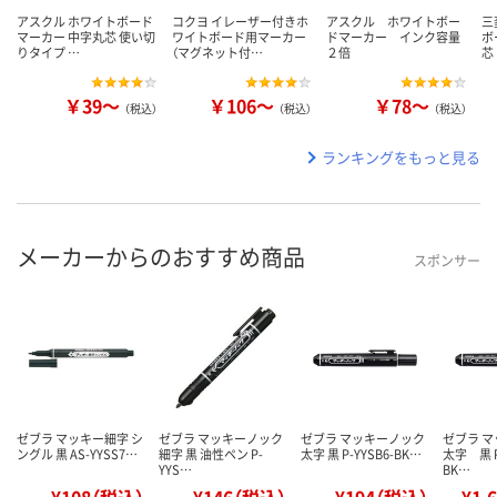
アスクル ホワイトボード
コクヨ イレーザー付きホ
アスクル ホワイトボー
三
マーカー 中字丸芯 使い切
ワイトボード用マーカー
ドマーカー インク容量
ボ
りタイプ …
（マグネット付…
２倍
芯
￥39～
￥106～
￥78～
（税込）
（税込）
（税込）
ランキングをもっと見る
メーカーからのおすすめ商品
スポンサー
ゼブラ マッキー細字 シ
ゼブラ マッキーノック
ゼブラ マッキーノック
ゼブラ 
ングル 黒 AS-YYSS7…
細字 黒 油性ペン P-
太字 黒 P-YYSB6-BK…
太字 黒 
YYS…
BK…