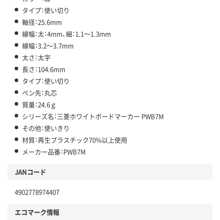
タイプ：使い切り
軸径：25.6mm
線幅：太：4mm、細：1.1～1.3mm
線幅：3.2～3.7mm
太さ：太字
長さ：104.6mm
タイプ：使い切り
ペン先：丸芯
質量：24.6ｇ
シリーズ名：三菱ホワイトボードマーカー PWB7M
その他：使いきり
材質：再生プラスチック70%以上使用
メーカー品番：PWB7M
JANコード
4902778974407
エコマーク情報