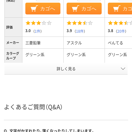
(税込)
カゴへ
カゴへ
カ
評価
3.0
3.9
3.8
（
1件
）
（
18件
）
（
20件
）
三菱鉛筆
アスクル
ぺんてる
メーカー
カラーグ
グリーン系
グリーン系
グリーン系
ループ
詳しく見る
太字太字
中字丸芯中字
中字丸芯中字
太さ
使い切り使い切り
キャップ式、中綿式
直液式、後部
タイプ
使い切り
式使い切り
ペン先形
丸芯
丸芯
丸芯
状
よくあるご質問（Q&A）
油性アルコール系イ
アルコール系インク
アルコール系
インク種
類
ンク
料インク
インク充
中綿式
中綿式
直液式
Q.
文字がかすれたり、薄くなったりしてしまいます。