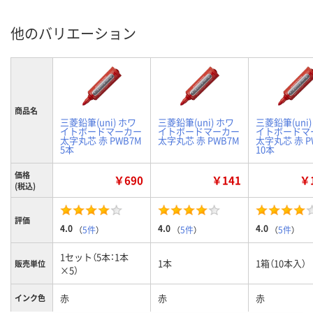
他のバリエーション
商品名
三菱鉛筆(uni) ホワ
三菱鉛筆(uni) ホワ
三菱鉛筆(uni)
イトボードマーカー
イトボードマーカー
イトボードマ
太字丸芯 赤 PWB7M
太字丸芯 赤 PWB7M
太字丸芯 赤 P
5本
10本
価格
￥690
￥141
￥1
(税込)
評価
4.0
4.0
4.0
（
5件
）
（
5件
）
（
5件
）
1セット（5本：1本
1本
1箱（10本入）
販売単位
×5）
赤
赤
赤
インク色