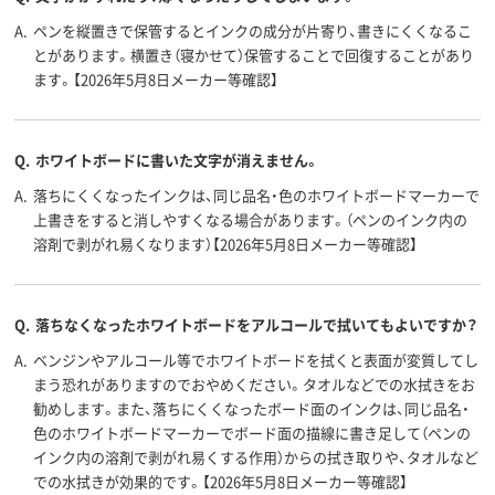
填方法
A.
ペンを縦置きで保管するとインクの成分が片寄り、書きにくくなるこ
24.6ｇ
22g
質量
とがあります。横置き（寝かせて）保管することで回復することがあり
ます。【2026年5月8日メーカー等確認】
アスクル
商品環境
100
70
30
スコア
Q.
ホワイトボードに書いた文字が消えません。
A.
落ちにくくなったインクは、同じ品名・色のホワイトボードマーカーで
上書きをすると消しやすくなる場合があります。（ペンのインク内の
溶剤で剥がれ易くなります）【2026年5月8日メーカー等確認】
Q.
落ちなくなったホワイトボードをアルコールで拭いてもよいですか？
A.
ベンジンやアルコール等でホワイトボードを拭くと表面が変質してし
まう恐れがありますのでおやめください。タオルなどでの水拭きをお
勧めします。また、落ちにくくなったボード面のインクは、同じ品名・
色のホワイトボードマーカーでボード面の描線に書き足して（ペンの
インク内の溶剤で剥がれ易くする作用）からの拭き取りや、タオルなど
での水拭きが効果的です。【2026年5月8日メーカー等確認】