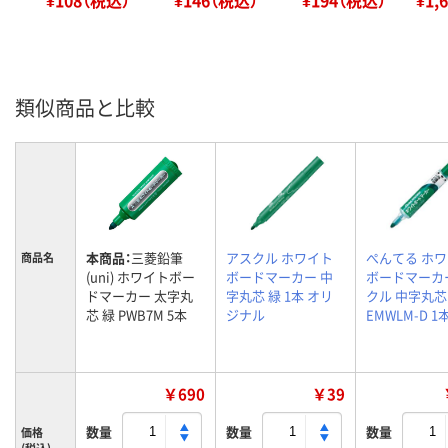
¥108（税込）
¥146（税込）
¥194（税込）
¥1,
類似商品と比較
本商品：
三菱鉛筆
アスクル ホワイト
ぺんてる ホ
商品名
(uni) ホワイトボー
ボードマーカー 中
ボードマーカ
ドマーカー 太字丸
字丸芯 緑 1本 オリ
クル 中字丸芯
芯 緑 PWB7M 5本
ジナル
EMWLM-D 1
￥690
￥39
数量
数量
数量
価格