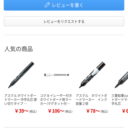
レビューを書く
レビューをリクエストする
人気の商品
アスクル ホワイトボー
コクヨ イレーザー付き
アスクル ホワイトボ
三菱鉛筆(u
ドマーカー 中字丸芯 使
ホワイトボード用マー
ードマーカー インク
トボードマ
い切りタイプ …
カー（マグネット付…
容量２倍
字丸芯
￥39～
￥106～
￥78～
￥
（税込）
（税込）
（税込）