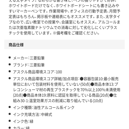
アスクル商品環境スコア詳細／加点項目
」で確認できます。
ホワイトボードだけでなく、ホワイトボードシートにも書き込みや
すいマーカーペンです。作業現場や、オフィスの行動予定表、月間予
定表はもちろん、掲示板や連絡表にもオススメです。また、太字タイ
プなので、広い教室での授業や、会議室にもオススメ。アルコールま
たは次亜塩素酸ナトリウムでの消毒に対して劣化しにくいプラス
チックを使用しています。※備考欄をご確認ください。
商品仕様
メーカー：三菱鉛筆
ブランド：三菱鉛筆
アスクル商品環境スコア：100
アスクル商品環境スコア詳細/加点項目：●容器包装10:最小販売
単位において包装材料を使用していない(50点)●商品本体13:プ
レコンシューマ材の再生プラスチックを70％以上100％未満使用
(20点)●商品本体19:原料に認証を取得している商品(20点)●仕
組み30-1:温室効果ガスの削減に取り組んでいる(10点)
インク種類：油性アルコール系インク
インク充填方法：中綿式
インク色：緑
カラー：緑