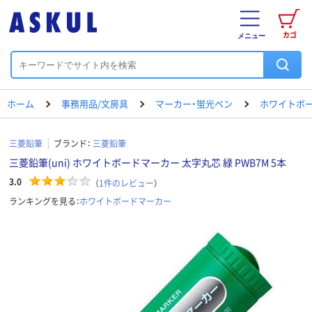
カゴ
メニュー
ホーム
事務用品/文房具
マーカー・蛍光ペン
ホワイトボ
三菱鉛筆
ブランド：
三菱鉛筆
三菱鉛筆(uni) ホワイトボードマーカー 太字丸芯 緑 PWB7M 5本
3.0
（
1
件のレビュー
）
ランキングを見る：
ホワイトボードマーカー