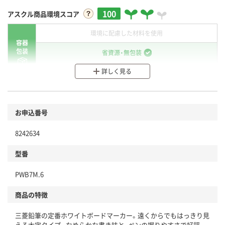
100
アスクル商品環境スコア
環境に配慮した材料を使用
容器
包装
省資源・無包装
詳しく見る
分別・リサイクルしやすい設計
環境に配慮した材料を使用
商品
お申込番号
本体
省資源・省エネ・節水
8242634
分別・リサイクルしやすい設計
型番
独自の回収スキームがある
PWB7M.6
仕組
アスクルで資源循環している
商品の特徴
温室効果ガスなどの削減
三菱鉛筆の定番ホワイトボードマーカー。遠くからでもはっきり見
この商品の環境配慮ポイントです。下記商品詳細「
える太字タイプ。なめらかな書き味と、ペンの握りやすさで好評。