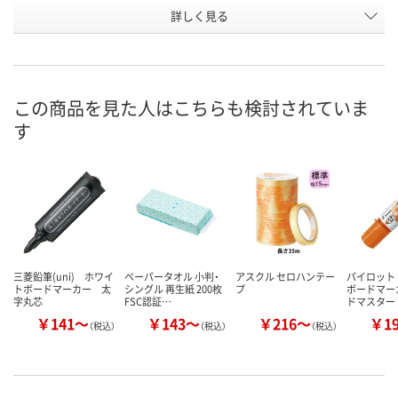
お申込番
詳しく見る
8242661
430450
989651
号
あり
あり
8点
在庫
8月10日（月）
8月10日（月）
8月10日（月）
お届け日
この商品を見た人はこちらも検討されていま
す
数量
数量
数量
カゴへ
カゴへ
カ
三菱鉛筆(uni) ホワイ
ペーパータオル 小判・
アスクル セロハンテー
パイロット
トボードマーカー 太
シングル 再生紙 200枚
プ
ボードマー
字丸芯
FSC認証…
ドマスター
￥141～
￥143～
￥216～
￥1
（税込）
（税込）
（税込）