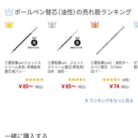
ボールペン替芯（油性）の売れ筋ランキング
三菱鉛筆uni ジェットス
三菱鉛筆uni ジェット
三菱鉛筆(uni) 油性ボー
ゼ
トリーム多色・多機能用
ストリーム替芯(単色用）
ルペン替芯 0.7mm
替芯
替芯 紙パッ…
SXR 油性…
SE-7…
(
4件
)
￥85～
￥85～
￥74
（税込）
（税込）
（税込）
ランキングをもっと見る
一緒に購入する