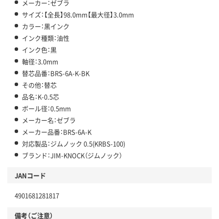
メーカー：ゼブラ
サイズ：【全長】98.0mm【最大径】3.0mm
カラー：黒インク
インク種類：油性
インク色：黒
軸径：3.0mm
替芯品番：BRS-6A-K-BK
その他：替芯
品名：K-0.5芯
ボール径：0.5mm
メーカー名：ゼブラ
メーカー品番：BRS-6A-K
対応製品：ジムノック 0.5(KRBS-100)
ブランド：JIM-KNOCK（ジムノック）
JANコード
4901681281817
備考（ご注意）