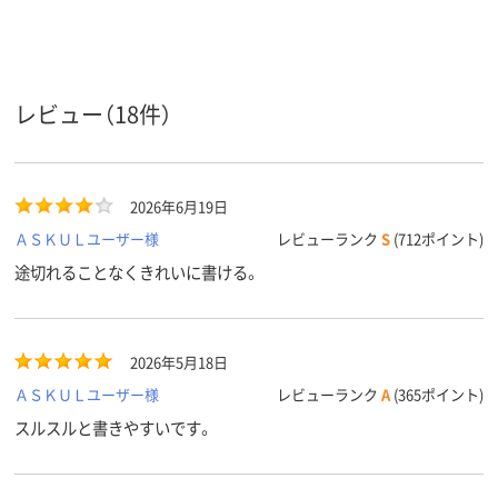
3.0mm
3.0ｍｍ
4.4mm
軸径
インク種
油性
油性
油性
類
レビュー（18件）
アスクル
商品環境
30
25
スコア
2026年6月19日
ＡＳＫＵＬユーザー様
レビューランク
S
(712ポイント)
途切れることなくきれいに書ける。
2026年5月18日
ＡＳＫＵＬユーザー様
レビューランク
A
(365ポイント)
スルスルと書きやすいです。