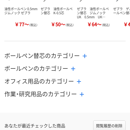
油性ボールペン 0.5mm
ゼブラ 油性ボールペ
ゼブラ 油性ボールペ
ゼブラ ゲ
ジムノック ゼブラ
ン替芯 K-0.5芯
ン替芯 ジムノック
ールペン替芯 
UK 0.5mm UK…
￥77～
￥50～
￥64～
￥
（税込）
（税込）
（税込）
ボールペン替芯のカテゴリー
ボールペンのカテゴリー
オフィス用品のカテゴリー
作業・研究用品のカテゴリー
あなたが最近チェックした商品
閲覧履歴の削除