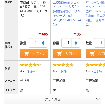
本商品：
ゼブラ K-
三菱鉛筆uni ジェッ
ボールペン替
商品名
0.5替芯 黒 BRS-
トストリーム多色・
ェットストリ
6A-K-BK 1箱（10本
多機能用替芯 紙パ
色ボールペン
入）
ッケージ 0.5ｍ
0.5mm 黒 SXR
ｍ 黒 SXR8005K.24
油性 三菱鉛筆u
1本
ニ
￥485
￥85
数量
数量
数量
価格
(税込)
カゴへ
カゴへ
カ
評価
4.7
4.5
4.6
（
18件
）
（
54件
）
（
116件
）
ゼブラ
三菱鉛筆
三菱鉛筆
メーカー
黒
黒
黒
インク色
詳しく見る
0.5mm
0.5mm
0.5mm0.5m
ボール径