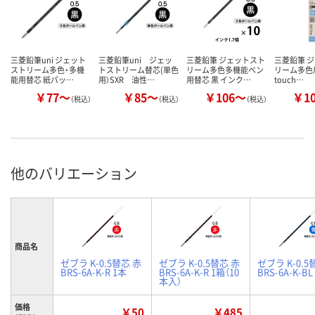
三菱鉛筆uni ジェット
三菱鉛筆uni ジェッ
三菱鉛筆 ジェットスト
三菱鉛筆 
ストリーム多色・多機
トストリーム替芯(単色
リーム多色多機能ペン
リーム多色用
能用替芯 紙パッ…
用）SXR 油性…
用替芯 黒 インク…
touch…
￥77～
￥85～
￥106～
￥1
（税込）
（税込）
（税込）
他のバリエーション
商品名
ゼブラ K-0.5替芯 赤
ゼブラ K-0.5替芯 赤
ゼブラ K-0.5
BRS-6A-K-R 1本
BRS-6A-K-R 1箱（10
BRS-6A-K-BL
本入）
価格
￥50
￥485