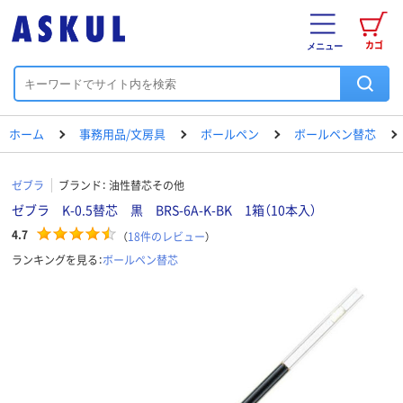
カゴ
メニュー
ホーム
事務用品/文房具
ボールペン
ボールペン替芯
ゼブラ
ブランド：
油性替芯その他
ゼブラ K-0.5替芯 黒 BRS-6A-K-BK 1箱（10本入）
4.7
（
18
件のレビュー
）
ランキングを見る：
ボールペン替芯