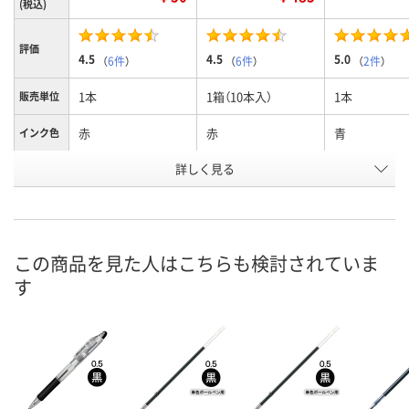
(税込)
評価
4.5
4.5
5.0
（
6件
）
（
6件
）
（
2件
）
1本
1箱（10本入）
1本
販売単位
赤
赤
青
インク色
お申込番
詳しく見る
8196371
8243883
8196353
号
あり
あり
2点
在庫
この商品を見た人はこちらも検討されていま
8月7日（金）
8月7日（金）
8月7日（金）
お届け日
す
数量
数量
数量
カゴへ
カゴへ
カ