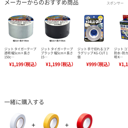
メーカーからのおすすめ商品
スポンサー
ジット タイガーテープ
ジット タイガーテープ
ジット 手で切れるコア
ジット 
透明 幅5cm×長さ
ブラック 幅5cm×長さ
ラグリップ KG-CUT 1
防水・防カ
150c…
15…
個
明 K…
¥1,199（税込）
¥1,199（税込）
¥999（税込）
¥1,
一緒に購入する