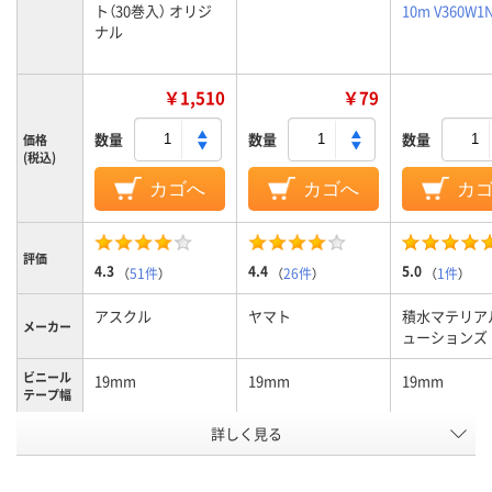
ト（30巻入） オリジ
10m V360W1
ナル
￥1,510
￥79
数量
数量
数量
価格
(税込)
カゴへ
カゴへ
カ
評価
4.3
4.4
5.0
（
51件
）
（
26件
）
（
1件
）
アスクル
ヤマト
積水マテリア
メーカー
ューションズ
ビニール
19mm
19mm
19mm
テープ幅
カラーグ
詳しく見る
ホワイト系
ホワイト系
ホワイト系
ループ
ビニール
0.2mm
0.2mm