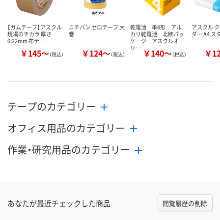
【ガムテープ】アスクル
ニチバン セロテープ 大
乾電池 単4形 アル
アスクル 
現場のチカラ 厚さ
巻
カリ乾電池 北欧パッ
ダー A4 
0.22mm 布テ…
ケージ アスクルオ
リ…
￥145～
￥124～
￥140～
￥1
（税込）
（税込）
（税込）
テープのカテゴリー
オフィス用品のカテゴリー
作業・研究用品のカテゴリー
あなたが最近チェックした商品
閲覧履歴の削除