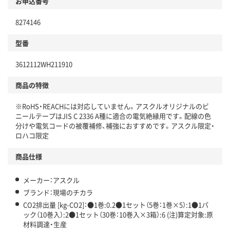
お申込番号
本体
省資源・省エネ・節水
8274146
分別・リサイクルしやすい設計
型番
独自の回収スキームがある
仕組
3612112WH211910
アスクルで資源循環している
商品の特徴
温室効果ガスなどの削減
※RoHS・REACHには対応していません。アスクルオリジナルのビ
この商品の環境配慮ポイントです。下記商品詳細「
ニールテープはJIS C 2336 A種に適合の電気絶縁用です。配線の色
アスクル商品環境スコア詳細／加点項目
」で確認できます。
分けや電気コードの被覆補修、補強におすすめです。アスクル限定・
ロハコ限定
商品仕様
メーカー：アスクル
ブランド：現場のチカラ
CO2排出量 [kg-CO2]：●1巻:0.2●1セット（5巻：1巻×5）:1●1パ
ック（10巻入）:2●1セット（30巻：10巻入×3箱）:6 (注)算定対象:原
材料調達・生産