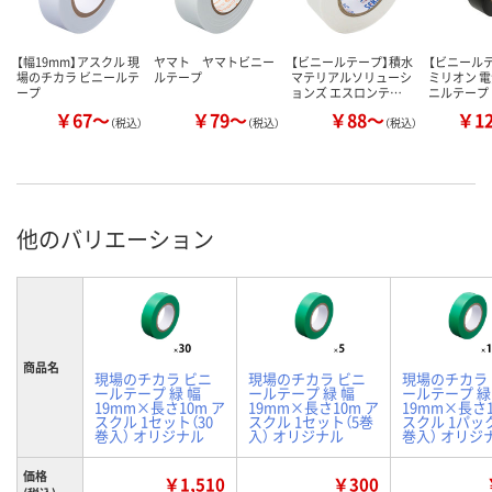
【幅19mm】アスクル 現
ヤマト ヤマトビニー
【ビニールテープ】積水
【ビニール
場のチカラ ビニールテ
ルテープ
マテリアルソリューシ
ミリオン 
ープ
ョンズ エスロンテ…
ニルテープ
￥67～
￥79～
￥88～
￥1
（税込）
（税込）
（税込）
他のバリエーション
商品名
現場のチカラ ビニ
現場のチカラ ビニ
現場のチカラ
ールテープ 緑 幅
ールテープ 緑 幅
ールテープ 緑
19mm×長さ10m ア
19mm×長さ10m ア
19mm×長さ1
スクル 1セット（30
スクル 1セット（5巻
スクル 1パック
巻入） オリジナル
入） オリジナル
巻入） オリジ
価格
￥1,510
￥300