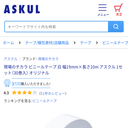
カゴ
メニュー
ホーム
テープ/梱包資材/店舗用品
テープ
ビニールテー
アスクル
ブランド：
現場のチカラ
現場のチカラ ビニールテープ 白 幅19mm×長さ10m アスクル 1セ
ット（30巻入） オリジナル
3
万回
購入いただきました！
4.3
（
51
件のレビュー
）
ランキングを見る：
ビニールテープ