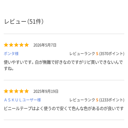
テープの
厚さ
ビニール
10m
10m
レビュー（51件）
テープ長
さ
絶縁用
2026年5月7日
ポンタ様
レビューランク
S
(3570ポイント)
使いやすいです。白が無難で好きなのですがリピ買いできないんで
すね。
2025年9月19日
用途
ＡＳＫＵＬユーザー様
レビューランク
S
(1233ポイント)
ビニールテープはよく使うので安くて色んな色があるのが良いです