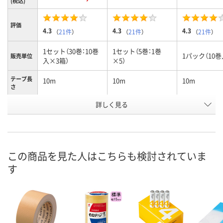
(税込)
評価
4.3
4.3
4.3
（
21件
）
（
21件
）
（
21件
）
1セット（30巻：10巻
1セット（5巻：1巻
1パック（10巻
販売単位
入×3箱）
×5）
テープ長
10m
10m
10m
さ
詳しく見る
緑
緑
緑
カラー
お申込番
8274208
AH42242
8274191
号
6点
あり
あり
在庫
この商品を見た人はこちらも検討されていま
す
8月8日（土）
8月8日（土）
8月8日（土）
お届け日
数量
数量
数量
カゴへ
カゴへ
カ