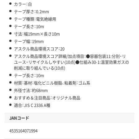
カラー：白
テープ厚さ：0.2mm
テープ種類：電気絶縁用
テープ長さ：10m
寸法：幅19mm×長さ10m
テープ幅：19mm
アスクル商品環境スコア：20
アスクル商品環境スコア詳細/加点項目：●容器包装11:分別・リ
ユース・リサイクルしやすい(10点)●仕組み30-1:温室効果ガスの
削減に取り組んでいる(10点)
テープ長さ：10m
材質：基材：塩化ビニル樹脂、粘着剤：ゴム系
外径寸法：約68mm
おすすめ＆注目商品：オリジナル商品
適合：JIS C 2336 A種
JANコード
4535164071994