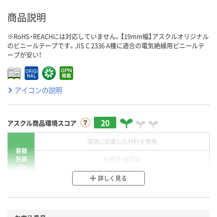
商品説明
※RoHS・REACHには対応していません。【19mm幅】アスクルオリジナル
のビニールテープです。JIS C 2336 A種に適合の電気絶縁用ビニールテ
ープが安い！
アイコンの説明
20
アスクル商品環境スコア
環境に配慮した材料を使用
容器
包装
省資源・無包装
分別・リサイクルしやすい設計
詳しく見る
環境に配慮した材料を使用
商品