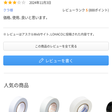
2024年11月3日
クラ様
レビューランク
S
(888ポイント)
価格、使用、良いと思います。
アスクル
※
レビューはアスクルWebサイト、LOHACOに投稿された内容です。
商品環境
20
20
20
スコア
この商品のレビューを全て見る
レビューを書く
人気の商品