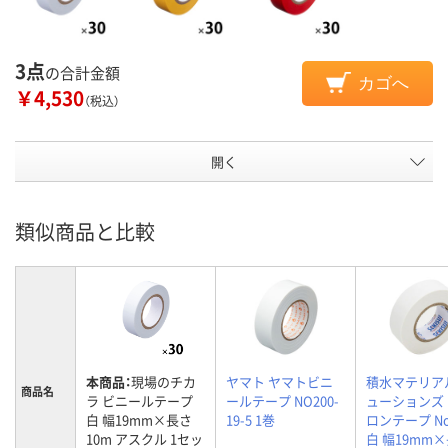
3点
の合計金額
カゴへ
￥4,530
（税込）
開く
類似商品と比較
本商品：
現場のチカ
ヤマト ヤマトビニ
積水マテリア
商品名
ラ ビニールテープ
ールテープ NO200-
ューションズ
白 幅19mm×長さ
19-5 1巻
ロンテープ No
10m アスクル 1セッ
白 幅19mm