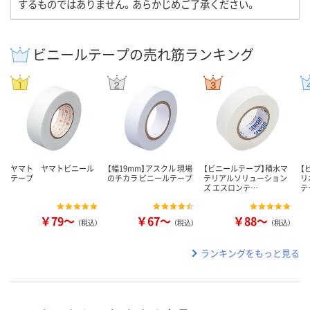
するものではありません。あらかじめご了承ください。
ビニールテープの売れ筋ランキング
ヤマト ヤマトビニール
【幅19mm】アスクル 現場
【ビニールテープ】積水マ
【
テープ
のチカラ ビニールテープ
テリアルソリューション
リ
ズ エスロンテ…
テ
￥79～
￥67～
￥88～
（税込）
（税込）
（税込）
ランキングをもっと見る