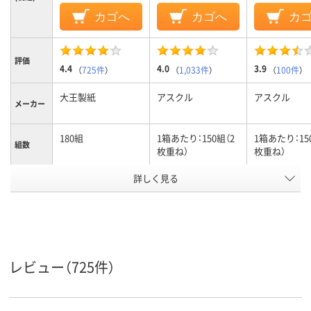
カゴへ
カゴへ
カ
評価
4.4
4.0
3.9
（
725件
）
（
1,033件
）
（
100件
）
大王製紙
アスクル
アスクル
メーカー
180組
1箱あたり：150組（2
1箱あたり：15
組数
枚重ね）
枚重ね）
詳しく見る
ボックスティッシュ
ボックスティッシュ
ボックスティ
タイプ
アスクル
商品環境
20
70
70
スコア
レビュー（725件）