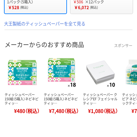
1パック（5箱入）
￥506
×12パック
￥528
￥6,072
(税込)
(税込)
大王製紙のティッシュペーパーを全て見る
メーカーからのおすすめ商品
スポンサー
ティッシュペーパー
ティッシュペーパー
ティッシュペーパー ク
ティッシ
150組（5箱入）ネピネピ
150組（5箱入）ネピネピ
レシアEF フェイシャル
ピア ネ
ティッ…
ティッ…
ティッ…
ックティ
¥480（税込）
¥7,480（税込）
¥1,080（税込）
¥