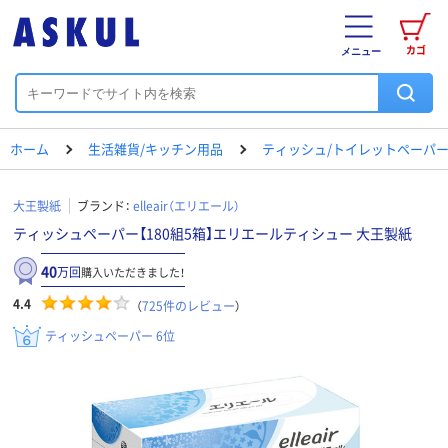
カゴ
メニュー
ホーム
生活雑貨/キッチン用品
ティッシュ/トイレットペーパー
大王製紙
ブランド：
elleair（エリエール）
ティッシュペーパー【180組5箱】エリエールティシュー 大王製紙
40
万回
購入いただきました！
4.4
（
725
件のレビュー
）
ティッシュペーパー 6位