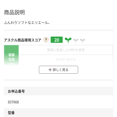
商品説明
ふんわりソフトなエリエール。
20
アスクル商品環境スコア
環境に配慮した材料を使用
容器
包装
省資源・無包装
分別・リサイクルしやすい設計
詳しく見る
環境に配慮した材料を使用
商品
お申込番号
本体
省資源・省エネ・節水
837668
分別・リサイクルしやすい設計
型番
独自の回収スキームがある