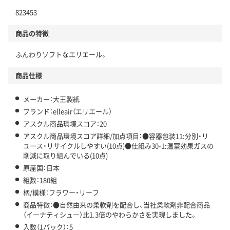
仕組
823453
アスクルで資源循環している
商品の特徴
温室効果ガスなどの削減
ふんわりソフトなエリエール。
この商品の環境配慮ポイントです。下記商品詳細「
アスクル商品環境スコア詳細／加点項目
」で確認できます。
商品仕様
メーカー：大王製紙
ブランド：elleair（エリエール）
アスクル商品環境スコア：20
アスクル商品環境スコア詳細/加点項目：●容器包装11:分別・リ
ユース・リサイクルしやすい(10点)●仕組み30-1:温室効果ガスの
削減に取り組んでいる(10点)
原産国：日本
組数：180組
柄/模様：フラワー・リーフ
商品特徴：●自然由来の柔軟剤を配合し、当社柔軟剤非配合商品
（イーナティシュー）比1.3倍のやわらかさを実現しました。
入数（1パック）：5