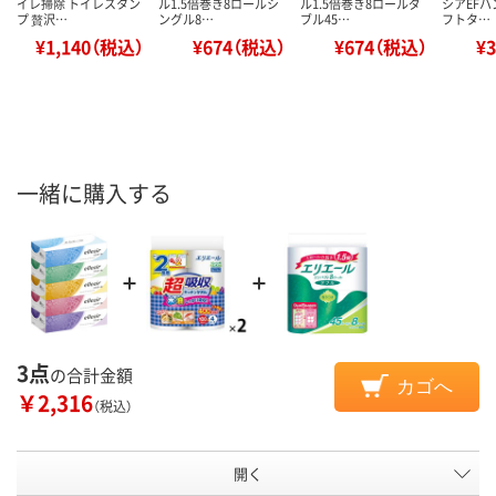
イレ掃除 トイレスタン
ル1.5倍巻き8ロールシ
ル1.5倍巻き8ロールダ
シアEFハ
プ 贅沢…
ングル8…
ブル45…
フトタ…
¥1,140（税込）
¥674（税込）
¥674（税込）
¥
一緒に購入する
3点
の合計金額
カゴへ
￥2,316
（税込）
開く