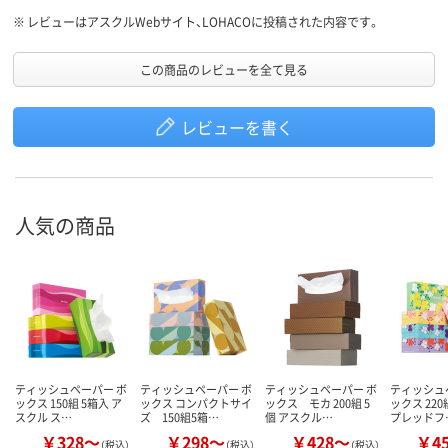
※
レビューはアスクルWebサイト、LOHACOに投稿された内容です。
この商品のレビューを全て見る
レビューを書く
人気の商品
ティッシュペーパー ボ
ティッシュペーパー ボ
ティッシュペーパー ボ
ティッシュ
ックス 150組 5箱入 ア
ックス コンパクトサイ
ックス モカ 200組 5
ックス 220
スクル ス…
ズ 150組5箱…
個 アスクル…
プレッドフ
￥328～
￥298～
￥428～
￥4
（税込）
（税込）
（税込）