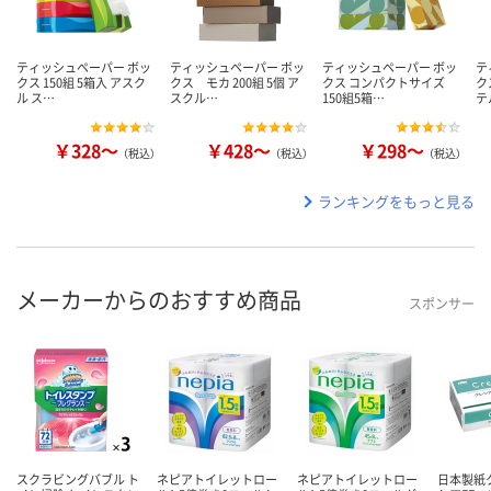
ティッシュペーパー ボッ
ティッシュペーパー ボッ
ティッシュペーパー ボッ
テ
クス 150組 5箱入 アスク
クス モカ 200組 5個 ア
クス コンパクトサイズ
ク
ル ス…
スクル…
150組5箱…
テ
￥328～
￥428～
￥298～
（税込）
（税込）
（税込）
ランキングをもっと見る
メーカーからのおすすめ商品
スポンサー
スクラビングバブル ト
ネピアトイレットロー
ネピアトイレットロー
日本製紙