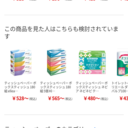
この商品を見た人はこちらも検討されていま
す
ティッシュペーパー ボ
ティッシュペーパー ボ
ティッシュペーパー ボ
トイレット
ックスティッシュ 180
ックスティッシュ 180
ックスティッシュ ネピ
リエール ダ
組 ellea…
組 5個 Kl…
ア ネピネピ テ…
パルプ100
￥528～
￥565～
￥480～
￥4
（税込）
（税込）
（税込）