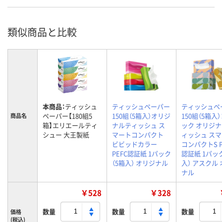
類似商品と比較
本商品：
ティッシュ
ティッシュペーパー
ティッシュペ
ペーパー【180組5
150組（5箱入）オリジ
150組（5箱入
商品名
箱】エリエールティ
ナルティッシュ ス
ック オリジ
シュー 大王製紙
マートコンパクト
ィッシュ ス
ビビッドカラー
コンパクトS P
PEFC認証紙 1パック
認証紙 1パッ
（5箱入） オリジナル
入） アスクル
ナル
￥528
￥328
数量
数量
数量
価格
(税込)