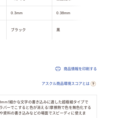
0.3mm
0.38mm
0.4mm
ブラック
黒
黒
黒
黒インク
黒インク
水性染料ゲルインク
ゲル
ゲルイン
商品情報を印刷する
11ｍｍ
10.9mm
アスクル商品環境スコアとは
ブラック系
ブラック
8mm！細かな文字の書き込みに適した超極細タイプで
のラバーでこすると色が消える！摩擦熱で色を無色化する
105
70
帳や資料の書き込みなどの場面でスピーディに使えま