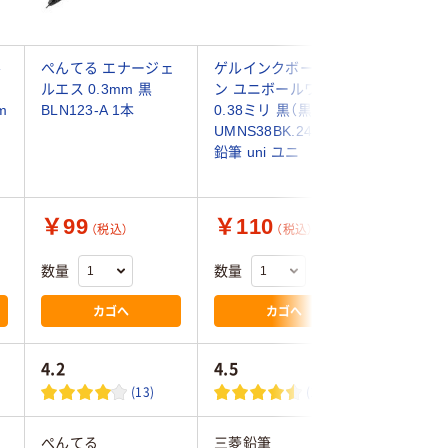
ル
ぺんてる エナージェ
ゲルインクボールペ
ゲルイン
ナ
ルエス 0.3mm 黒
ン ユニボールワン
ン サラ
m
BLN123-A 1本
0.38ミリ 黒（黒軸）
0.4mm 黒
UMNS38BK.24 三菱
ゼブラ
鉛筆 uni ユニ
￥99
￥110
￥130
（税込）
（税込）
数量
数量
数量
カゴへ
カゴへ
4.2
4.5
4.0
(13)
(16)
ぺんてる
三菱鉛筆
ゼブラ