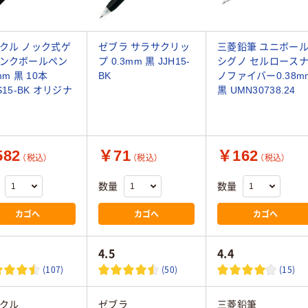
クル ノック式ゲ
ゼブラ サラサクリッ
三菱鉛筆 ユニボー
ンクボールペン
プ 0.3mm 黒 JJH15-
シグノ セルロース
mm 黒 10本
BK
ノファイバー0.38m
S15-BK オリジナ
黒 UMN30738.24
82
￥71
￥162
（税込）
（税込）
（税込）
数量
数量
カゴへ
カゴへ
カゴへ
4.5
4.4
(107)
(50)
(15)
クル
ゼブラ
三菱鉛筆