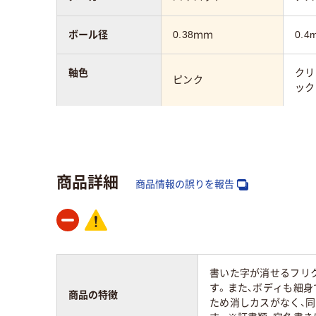
ボール径
0.38ｍｍ
0.4
軸色
クリ
ピンク
ック
インク色
ピンク
黒
インク種類
フリクションインキ
水性
商品詳細
（ゲルインク）
商品情報の誤りを報告
軸径
9mm
11
カラーグループ
ピンク系
ブラ
書いた字が消せるフリ
す。また、ボディも細身
アスクル商品環境
商品の特徴
75
ため消しカスがなく、
スコア