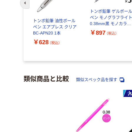
前のスライドへ
トンボ鉛筆 ゲルボー
ペン モノグラフライ
トンボ鉛筆 油性ボール
0.38mm黒 モノカラー
ペン エアプレス クリア
FCG-121A 1セット(1
￥897
BC-APN20 1本
（税込）
×5)
￥628
（税込）
類似商品と比較
類似スペック品を探す