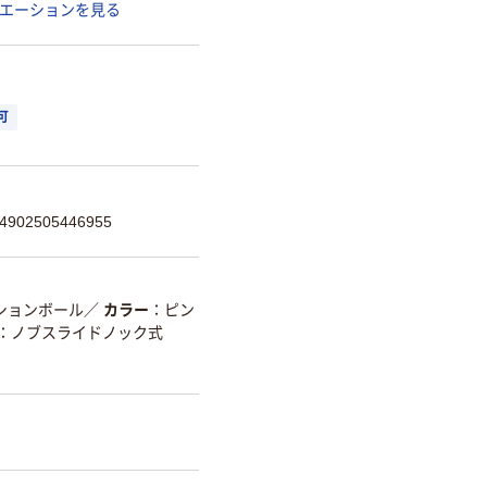
エーションを見る
可
02505446955
ションボール
／
カラー
ピン
ノブスライドノック式