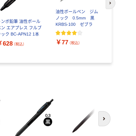
次のスライド
油性ボールペン ジム
トンボ鉛筆
ノック 0.5mm 黒
ペン モノ
トンボ鉛筆 油性ボール
KRBS-100 ゼブラ
0.5mm黒 
ペン エアプレス フルブ
124C 1セ
￥897
ック BC-APN12 1本
（
￥77
￥628
（税込）
（税込）
次へ