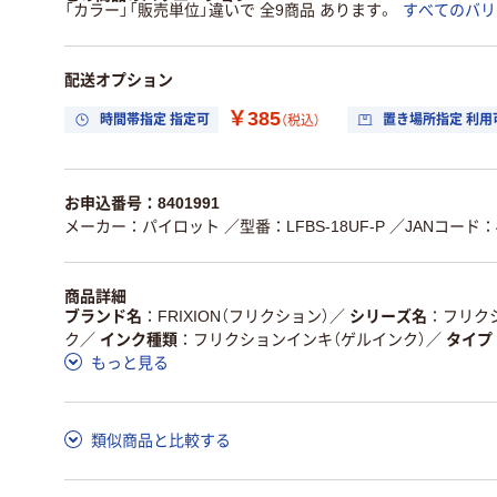
「カラー」「販売単位」違いで 全9商品 あります。
すべてのバリ
配送オプション
￥385
時間帯指定 指定可
置き場所指定 利用
（税込）
お申込番号：8401991
メーカー：パイロット
／型番：LFBS-18UF-P
／JANコード：49
商品詳細
ブランド名
FRIXION（フリクション）
／
シリーズ名
フリク
ク
／
インク種類
フリクションインキ（ゲルインク）
／
タイプ
もっと見る
類似商品と比較する