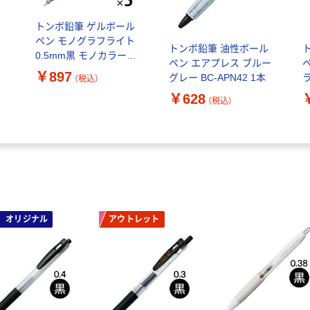
ル
トンボ鉛筆 ゲルボール
ト
ペン モノグラフライト
トンボ鉛筆 油性ボール
0.5mm黒 モノカラー
ペン エアプレス ブルー
本
FCG-124A 1セット(1本
￥897
グレー BC-APN42 1本
ラ
（税込）
×5)
￥628
（税込）
オリジナル
アウトレット