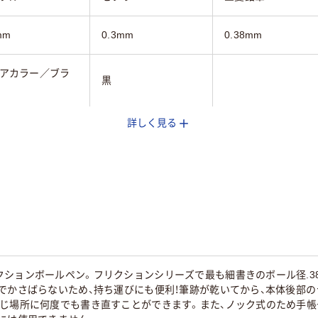
mm
0.3mm
0.38mm
アカラー／ブラ
黒
詳しく見る
黒
黒インク
顔料インク
耐水性ゲルインク
ゲルインク
mm
11mm
ック系
ブラック系
クションボールペン。フリクションシリーズで最も細書きのボール径.3
でかさばらないため、持ち運びにも便利！筆跡が乾いてから、本体後部
95
同じ場所に何度でも書き直すことができます。また、ノック式のため手