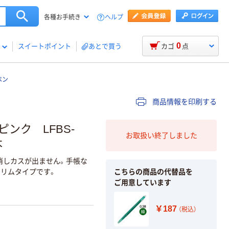
ヘルプ
各種お手続き
0
スイートポイント
あとで買う
カゴ
点
ペン
商品情報を印刷する
ンク LFBS-
お取扱い終了しました
本
消しカスが出ません。手帳な
こちらの商品の代替品を
スリムタイプです。
ご用意しています
￥187
（税込）