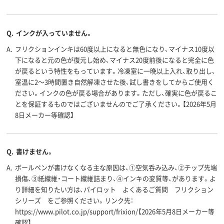
9mm
11mm
11mm
軸径
カラーグ
ブルー系
ブラック系
ブラック系
Q.
インクが入っていません。
ループ
A.
フリクションインキは60度以上になると無色になり、マイナス10度以
アスクル
商品環境
下になると元の色が復元し始め、マイナス20度前後になると完全に色
95
75
スコア
が戻るという特性をもっています。冷凍室に一晩以上入れ、取り出し、
室温に2～3時間置き自然解凍させた後、試し書きをしてからご使用く
ださい。インクの色が戻る場合があります。ただし、確実に色が戻るこ
とを保証するものではございませんのでご了承ください。【2026年5月
8日メーカー等確認】
Q.
書けません。
A.
ボールペンが書けなくなる主な原因は、①空気呑み込み、②チップ先端
損傷、③紙繊維・コート繊維詰まり、④インキの変質等、があります。よ
り詳細を知りたい方は、パイロット よくあるご質問 フリクション
シリーズ をご参照ください。リンク先：
https://www.pilot.co.jp/support/frixion/【2026年5月8日メーカー等
確認】