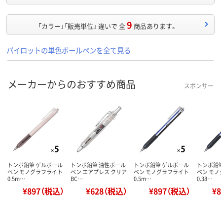
9
「カラー」「販売単位」 違いで 全
商品あります。
パイロットの単色ボールペンを全て見る
メーカーからのおすすめ商品
スポンサー
トンボ鉛筆 ゲルボール
トンボ鉛筆 油性ボール
トンボ鉛筆 ゲルボール
トンボ鉛
ペン モノグラフライト
ペン エアプレス クリア
ペン モノグラフライト
ペン モ
0.5m…
BC…
0.5m…
0.38…
¥897（税込）
¥628（税込）
¥897（税込）
¥