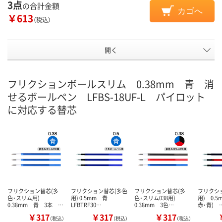
3点
の合計金額
カゴへ
￥613
（税込）
開く
フリクションボールスリム 0.38mm 青 消
せるボールペン LFBS-18UF-L パイロット
に対応する替芯
フリクション替芯(多
フリクション替芯(多色
フリクション替芯(多
フリクシ
色・スリム用)
用) 0.5mm 青
色・スリム038用)
用) 0.5
0.38mm 青 3本 …
LFBTRF30…
0.38mm 3色…
赤・青) 
￥317
￥317
￥317
（税込）
（税込）
（税込）