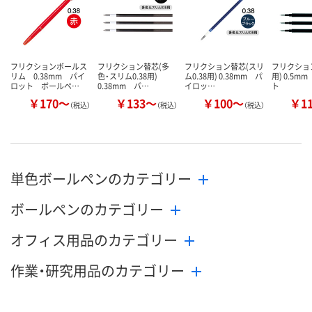
フリクションボールス
フリクション替芯(多
フリクション替芯(スリ
フリクショ
リム 0.38mm パイ
色・スリム0.38用)
ム0.38用) 0.38mm パ
用) 0.5m
ロット ボールペ…
0.38mm パ…
イロッ…
ト
￥170～
￥133～
￥100～
￥1
（税込）
（税込）
（税込）
単色ボールペンのカテゴリー
ボールペンのカテゴリー
オフィス用品のカテゴリー
作業・研究用品のカテゴリー