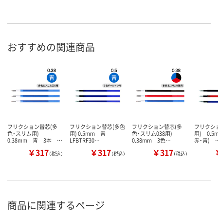
おすすめの関連商品
フリクション替芯(多
フリクション替芯(多色
フリクション替芯(多
フリクシ
色・スリム用)
用) 0.5mm 青
色・スリム038用)
用) 0.5
0.38mm 青 3本 …
LFBTRF30…
0.38mm 3色…
赤・青) 
￥317
￥317
￥317
（税込）
（税込）
（税込）
商品に関連するページ