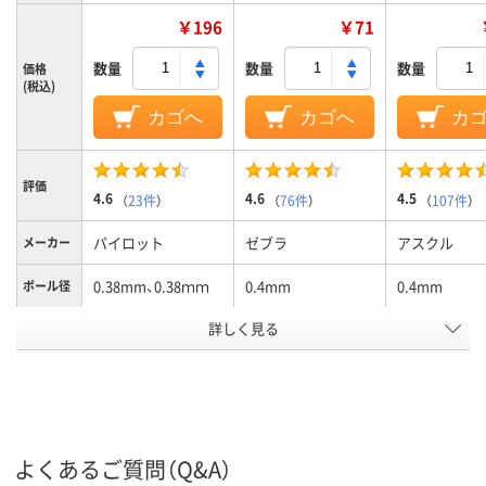
￥196
￥71
数量
数量
数量
価格
(税込)
カゴへ
カゴへ
カ
評価
4.6
4.6
4.5
（
23件
）
（
76件
）
（
107件
）
パイロット
ゼブラ
アスクル
メーカー
0.38mm、0.38ｍｍ
0.4mm
0.4mm
ボール径
詳しく見る
ブルー
黒
クリアカラー
軸色
ック
青（ブルー）
黒
黒
インク色
フリクションインキ
耐水性ゲルインク
水性顔料イン
インク種
類
（ゲルインク）
よくあるご質問（Q&A）