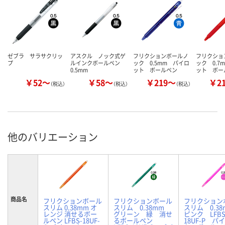
ゼブラ サラサクリッ
アスクル ノック式ゲ
フリクションボールノ
フリクショ
プ
ルインクボールペン
ック 0.5mm パイロ
ック 0.7
0.5mm
ット ボールペン
ット ボー
￥52～
￥58～
￥219～
￥2
（税込）
（税込）
（税込）
他のバリエーション
商品名
フリクションボール
フリクションボール
フリクション
スリム 0.38mm オ
スリム 0.38mm
スリム 0.3
レンジ 消せるボー
グリーン 緑 消せ
ピンク LFBS
ルペン LFBS-18UF-
るボールペン
18UF-P パ