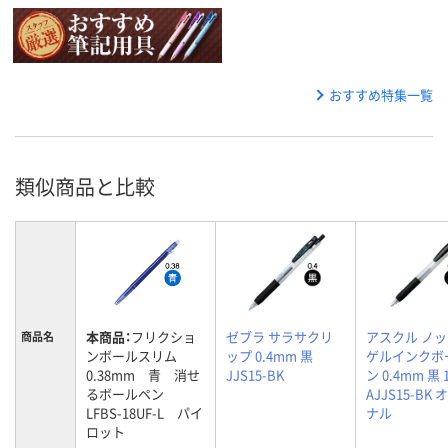
おすすめ特集一覧
類似商品と比較
本商品：
フリクショ
ゼブラ サラサクリ
アスクル ノ
商品名
ンボールスリム
ップ 0.4mm 黒
ゲルインクボ
0.38mm 青 消せ
JJS15-BK
ン 0.4mm 黒 
るボールペン
AJJS15-BK
LFBS-18UF-L パイ
ナル
ロット