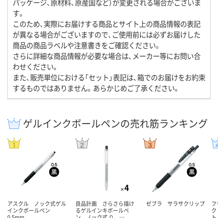
パッケージ、原材料、原産国など）が変更される場合がございま
す。
このため、実際にお届けする商品とサイト上の商品情報の表記
が異なる場合がございますので、ご使用前には必ずお届けした
商品の商品ラベルや注意書きをご確認ください。
さらに詳細な商品情報が必要な場合は、メーカー等にお問い合
わせください。
また、販売単位における「セット」表記は、箱でのお届けをお約束
するものではありません。あらかじめご了承ください。
ゲルインクボールペンの売れ筋ランキング
アスクル ノック式ゲル
良品計画 さらさら描け
ゼブラ サラサクリップ
フ
インクボールペン
るゲルインキボールペ
ク
0.5mm
ン ノック式 ０．…
ト