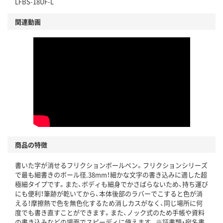
LFBS-18UF-L
関連動画
商品の特徴
書いた字が消せるフリクションボールペン。フリクションシリーズ
で最も細書きのボール径.38mm！細かな文字の書き込みに適した超
極細タイプです。また、ボディも細身でかさばらないため、持ち運び
にも便利！筆跡が乾いてから、本体後部のラバーでこすると色が消
える！摩擦熱で色を無色化するため消しカスがなく、同じ場所に何
度でも書き直すことができます。また、ノック式のため手帳や資料
の書き込みなどの場面でスピーディに使えます。※証書類・宛名書