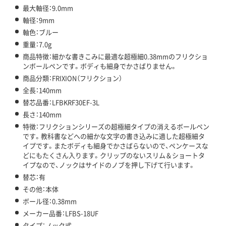
最大軸径：9.0mm
軸径：9mm
軸色：ブルー
重量：7.0g
商品特徴：細かな書きこみに最適な超極細0.38mmのフリクショ
ンボールペンです。ボディも細身でかさばりません。
商品分類：FRIXION（フリクション）
全長：140mm
替芯品番：LFBKRF30EF-3L
長さ：140mm
特徴：フリクションシリーズの超極細タイプの消えるボールペン
です。教科書などへの細かな文字の書き込みに適した超極細タ
イプです。またボディも細身でかさばらないので、ペンケースな
どにもたくさん入ります。クリップのないスリム＆ショートタ
イプなので、ノックはサイドのノブを押し下げて行います。
替芯：有
その他：本体
ボール径：0.38mm
メーカー品番：LFBS-18UF
タイプ：ノック式