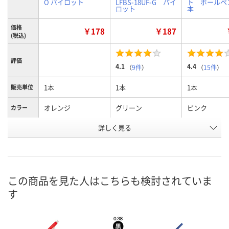
O パイロット
LFBS-18UF-G パイ
ト ボールペ
ロット
本
価格
￥178
￥187
(税込)
評価
4.1
4.4
（
9件
）
（
15件
）
1本
1本
1本
販売単位
オレンジ
グリーン
ピンク
カラー
お申込番
詳しく見る
EA75176
8401973
8401991
号
あり
9点
入荷待ち
在庫
8月11日（火）
8月10日（月）
お届け日
この商品を見た人はこちらも検討されていま
す
数量
数量
お取り扱い終
した
カゴへ
カゴへ