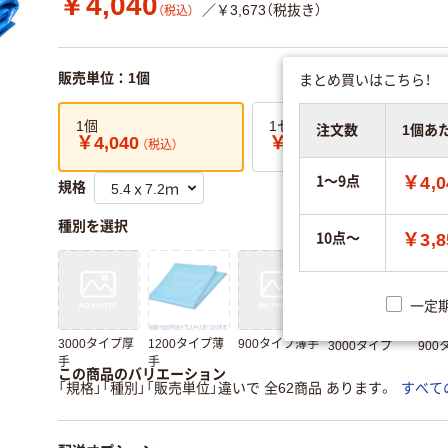
￥4,040
／￥3,673（税抜き）
（税込）
まとめ買いはこちら！
販売単位：1個
1個
1セット（1個×3）
注文数
1個あ
￥4,040
￥11,480
（税込）
（税込）
1～9点
￥4,0
規格
種別を選択
10点～
￥3,8
一定
3000タイプ厚
1200タイプ薄
900タイプ薄手
3000タイプ
900
手
手
この商品のバリエーション
「規格」「種別」「販売単位」違いで 全62商品 あります。
すべて