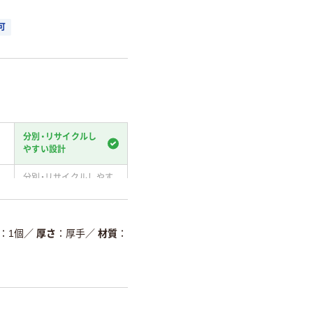
可
分別・リサイクルし
やすい設計
分別・リサイクルしやす
い設計
温室効果ガスなどの
削減
1個
／
厚さ
厚手
／
材質
詳細「
アスクル商品環境スコ