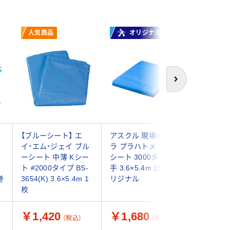
人気商品
オリジナル
次へ
【ブルーシート】 エ
アスクル 現場のチカ
アストロ
イ
イ・エム・ジェイ ブル
ラ プラハトメ ブルー
ト 厚手(#
ーシート 中薄 Kシー
シート 3000タイプ厚
3.6×3.6m
タ
ト #2000タイプ BS-
手 3.6×5.4m 1個 オ
枚（直送品
巻
3654(K) 3.6×5.4m 1
リジナル
枚
￥1,420
￥1,680
￥1,8
（税込）
（税込）