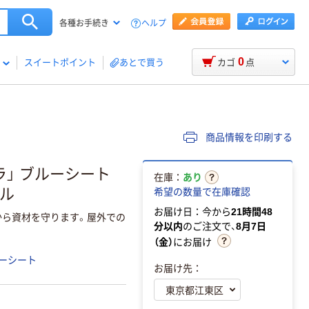
ヘルプ
各種お手続き
0
スイートポイント
あとで買う
カゴ
点
商品情報を印刷する
ラ」 ブルーシート
在庫：
あり
ナル
希望の数量で在庫確認
お届け日：今から
21時間48
から資材を守ります。屋外での
分以内
のご注文で、
8月7日
（金）
にお届け
ーシート
お届け先：