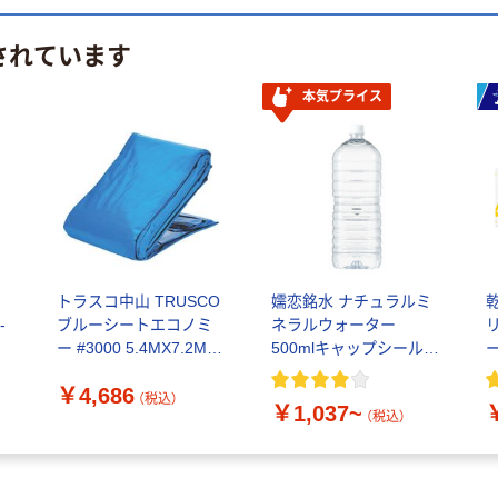
されています
本気プライス
トラスコ中山 TRUSCO
嬬恋銘水 ナチュラルミ
-
ブルーシートエコノミ
ネラルウォーター
ー #3000 5.4MX7.2M
500mlキャップシール付
BSE-5472 1枚 664-
き／2Lラベルレス 10本
￥4,686
2849（直送品）
（税込）
￥1,037~
（税込）