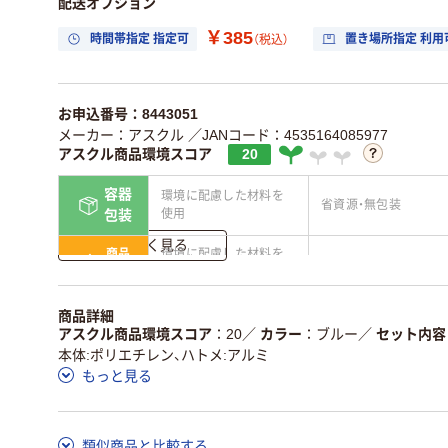
配送オプション
￥385
時間帯指定 指定可
置き場所指定 利用
（税込）
お申込番号：8443051
メーカー：アスクル
／JANコード：4535164085977
アスクル商品環境スコア
20
容器
環境に配慮した材料を
省資源・無包装
使用
包装
詳しく見る
商品
環境に配慮した材料を
省資源・省エネ・節水
本体
使用
独自の回収スキームが
アスクルで資源循環し
商品詳細
仕組
ある
ている
アスクル商品環境スコア
20
／
カラー
ブルー
／
セット内容
本体:ポリエチレン、ハトメ:アルミ
この商品の環境配慮ポイントです。詳しくはページ下部の商品
もっと見る
ア詳細／加点項目
」で確認できます。
類似商品と比較する