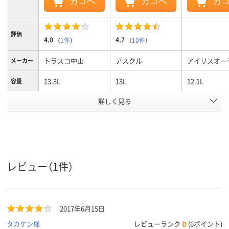
カゴへ
カゴへ
カ
評価
4.0
4.7
（
1件
）
（
10件
）
トラスコ中山
アスクル
アイリスオー
メーカー
13.3L
13L
12.1L
容量
アスクル
詳しく見る
商品環境
55
スコア
レビュー（1件）
2017年6月15日
タカケン様
レビューランク
D
(6ポイント)