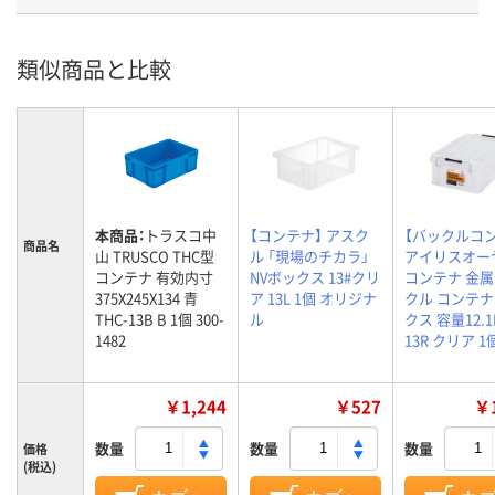
類似商品と比較
本商品：
トラスコ中
【コンテナ】 アスク
【バックルコ
商品名
山 TRUSCO THC型
ル 「現場のチカラ」
アイリスオー
コンテナ 有効内寸
NVボックス 13#クリ
コンテナ 金
375X245X134 青
ア 13L 1個 オリジナ
クル コンテ
THC-13B B 1個 300-
ル
クス 容量12.1L
1482
13R クリア 1
￥1,244
￥527
￥1
数量
数量
数量
価格
(税込)