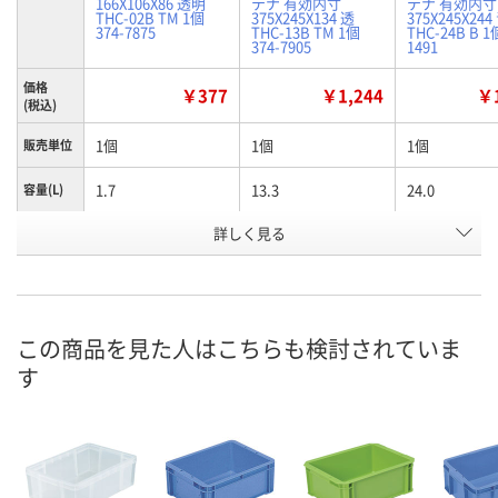
166X106X86 透明
テナ 有効内寸
テナ 有効内寸
THC-02B TM 1個
375X245X134 透
375X245X244
374-7875
THC-13B TM 1個
THC-24B B 1
374-7905
1491
価格
￥377
￥1,244
￥1
(税込)
1個
1個
1個
販売単位
1.7
13.3
24.0
容量(L)
詳しく見る
透明
透明
ブルー
色
お申込番
7452851
7462894
4367372
号
あり
あり
在庫
この商品を見た人はこちらも検討されていま
す
8月11日（火）
8月11日（火）
お届け日
数量
数量
現在ご注文い
ません
カゴへ
カゴへ