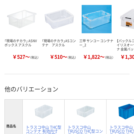
「現場のチカラ」 ASNV
「現場のチカラ」ASコン
三甲 サンコー コンテナ
【バックル
ボックス アスクル
テナ アスクル
ー_2
イリスオー
ナ 金属バ
￥527～
￥510～
￥1,822～
￥1,3
（税込）
（税込）
（税込）
他のバリエーション
商品名
トラスコ中山 THC型
トラスコ中山
トラスコ中山
コンテナ 有効内寸
TRUSCO THC型コン
TRUSCO TH