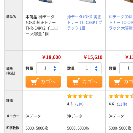
本商品：
沖データ
沖データ（OKI） 純正
沖データ（OKI
商品名
（OKI） 純正トナー
トナー TC-C3BK1 ブ
トナー TC-C4
TNR-C4KY2 イエロ
ラック 1個
ラック 大容量
ー 大容量 1個
￥18,600
￥15,610
￥11
数量
数量
数量
価格
(税込)
カゴへ
カゴへ
カ
評価
4.5
4.6
（
2件
）
（
11件
）
沖データ
沖データ
沖データ
メーカー
5000、5000枚
5000、5000枚
5000、5000枚
印字枚数