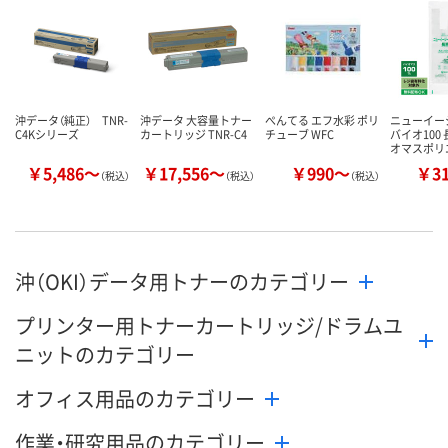
数量
数量
数量
カゴへ
カゴへ
カ
沖データ（純正） TNR-
沖データ 大容量トナー
ぺんてる エフ水彩 ポリ
ニューイー
C4Kシリーズ
カートリッジ TNR-C4
チューブ WFC
バイオ100
オマスポリ
￥5,486～
￥17,556～
￥990～
￥3
（税込）
（税込）
（税込）
沖（OKI）データ用トナーのカテゴリー
プリンター用トナーカートリッジ/ドラムユ
ニットのカテゴリー
オフィス用品のカテゴリー
作業・研究用品のカテゴリー