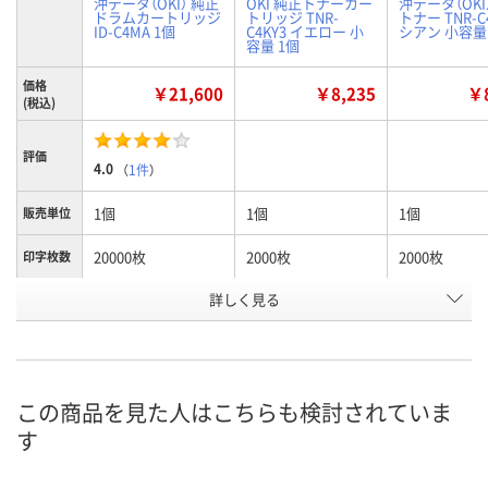
沖データ（OKI） 純正
OKI 純正トナーカー
沖データ（OKI
ドラムカートリッジ
トリッジ TNR-
トナー TNR-C
ID-C4MA 1個
C4KY3 イエロー 小
シアン 小容量
容量 1個
価格
￥21,600
￥8,235
￥8
(税込)
評価
4.0
（
1件
）
1個
1個
1個
販売単位
20000枚
2000枚
2000枚
印字枚数
詳しく見る
イエロー
シアン
カラー
お申込番
8227478
K219936
K219934
号
1点
あり
2点
在庫
この商品を見た人はこちらも検討されていま
す
8月12日（水）
8月13日（木）
8月13日（木）
お届け日