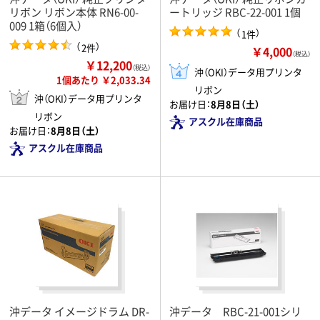
リボン リボン本体 RN6-00-
ートリッジ RBC-22-001 1個
009 1箱（6個入）
（
）
1件
（
）
2件
￥4,000
（税込）
￥12,200
（税込）
沖（OKI）データ用プリンタ
1個あたり ￥2,033.34
リボン
沖（OKI）データ用プリンタ
お届け日：
8月8日（土）
リボン
アスクル在庫商品
お届け日：
8月8日（土）
アスクル在庫商品
沖データ イメージドラム DR-
沖データ RBC-21-001シリ