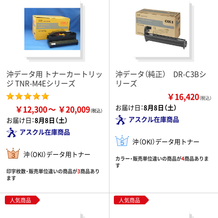
沖データ用 トナーカートリッ
沖データ（純正） DR-C3Bシ
ジ TNR-M4Eシリーズ
リーズ
￥16,420
（税込）
お届け日：
8月8日（土）
￥12,300
￥20,009
アスクル在庫商品
お届け日：
8月8日（土）
アスクル在庫商品
沖（OKI）データ用トナー
沖（OKI）データ用トナー
カラー・販売単位違いの商品が
4
商品ありま
す
印字枚数・販売単位違いの商品が
3
商品あり
ます
人気商品
人気商品