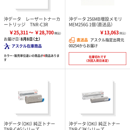
沖データ レーザートナーカ
沖データ 256MB増設メモリ
ートリッジ TNR-C3R
MEM256G 1個（直送品）
￥25,311
￥28,700
￥13,063
（税込）
お届け日：
8月8日（土）
直送品
アスクル指定出荷元
00254からお届け
アスクル在庫商品
カラー・販売単位違いの商品が
4
商品ありま
在庫切れです
す
（次回入荷日未定）
沖データ（OKI） 純正トナー
沖データ（OKI） 純正トナー
TNR-C4Gシリーズ
TNR-C3Kシリーズ