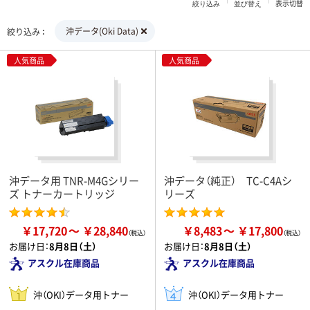
表示切替
絞り込み
並び替え
沖データ(Oki Data)
絞り込み
人気商品
人気商品
沖データ用 TNR-M4Gシリー
沖データ（純正） TC-C4Aシ
ズ トナーカートリッジ
リーズ
￥17,720
￥28,840
￥8,483
￥17,800
お届け日：
8月8日（土）
お届け日：
8月8日（土）
アスクル在庫商品
アスクル在庫商品
沖（OKI）データ用トナー
沖（OKI）データ用トナー