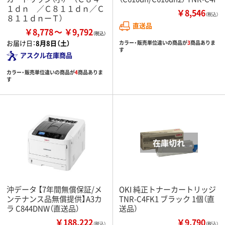
１ｄｎ ／Ｃ８１１ｄｎ／Ｃ
￥8,546
（税込）
８１１ｄｎーＴ）
直送品
￥8,778
￥9,792
お届け日：
8月8日（土）
カラー・販売単位違いの商品が
3
商品ありま
す
アスクル在庫商品
カラー・販売単位違いの商品が
4
商品ありま
す
沖データ 【7年間無償保証/メ
OKI 純正トナーカートリッジ
ンテナンス品無償提供】A3カ
TNR-C4FK1 ブラック 1個（直
ラ C844DNW（直送品）
送品）
￥188,222
￥9,790
（税込）
（税込）