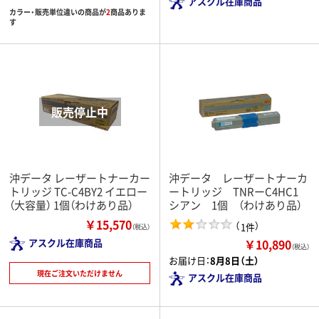
アスクル在庫商品
カラー・販売単位違いの商品が
2
商品ありま
す
沖データ レーザートナーカー
沖データ レーザートナーカ
トリッジ TC-C4BY2 イエロー
ートリッジ TNRーC4HC1
（大容量） 1個（わけあり品）
シアン 1個 （わけあり品）
￥15,570
（
）
1件
（税込）
￥10,890
アスクル在庫商品
（税込）
お届け日：
8月8日（土）
現在ご注文いただけません
アスクル在庫商品