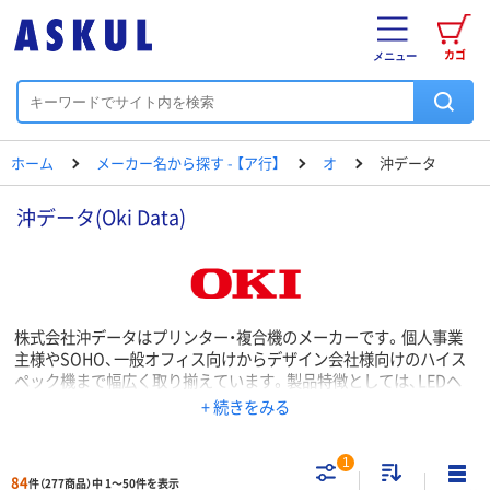
カゴ
メニュー
ホーム
メーカー名から探す - 【ア行】
オ
沖データ
沖データ(Oki Data)
株式会社沖データはプリンター・複合機のメーカーです。個人事業
主様やSOHO、一般オフィス向けからデザイン会社様向けのハイス
ペック機まで幅広く取り揃えています。製品特徴としては、LEDヘ
ッドを搭載することにより内部構造がシンプルなため、トナーカー
+ 続きをみる
トリッジやイメージドラムの交換や万が一の紙詰まり除去などのメ
ンテナンスが容易な構造となっております。またCREFIDOシリーズ
1
は業界初のサービス、5年間無償保証により修理コストを削減し、お
84
件（277商品）中 1～50件を表示
客様のビジネス効率の向上とTCO削減に貢献します。