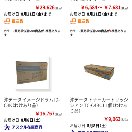
￥29,626
￥6,584
￥7,681
（税込）
お届け日：
8月21日（金）まで
お届け日：
8月21日（金）まで
直送品
直送品
カラー・販売単位違いの商品が
3
商品ありま
カラー・販売単位違いの商品が
4
商品ありま
す
す
沖データ イメージドラム ID-
沖データ トナーカートリッジ
C3K（わけあり品）
シアン TC-C4BC1 1個（わけあ
り品）
￥16,767
（税込）
￥9,063
お届け日：
8月8日（土）
（税込）
お届け日：
8月8日（土）
アスクル在庫商品