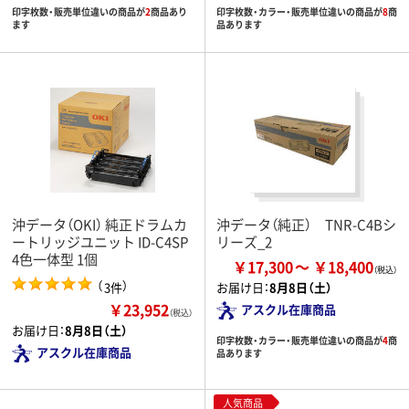
印字枚数・販売単位違いの商品が
2
商品あり
印字枚数・カラー・販売単位違いの商品が
8
商
ます
品あります
沖データ（OKI） 純正ドラムカ
沖データ（純正） TNR-C4Bシ
ートリッジユニット ID-C4SP
リーズ_2
4色一体型 1個
￥17,300
￥18,400
（
）
3件
お届け日：
8月8日（土）
￥23,952
アスクル在庫商品
（税込）
お届け日：
8月8日（土）
印字枚数・カラー・販売単位違いの商品が
4
商
アスクル在庫商品
品あります
人気商品