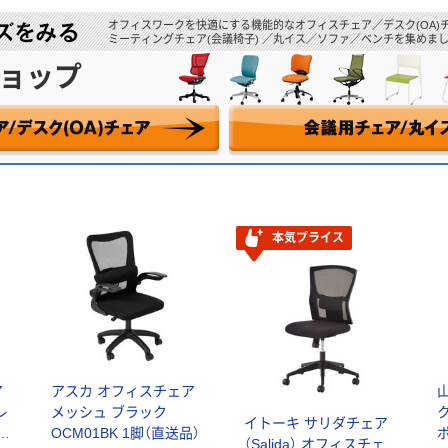
オフィスワークを快適にする機能的なオフィスチェア／デスク(OA)
ミーティングチェア(会議椅子) ／丸イス／ソファ／ベンチを集めまし
ョップ
本気プライス
ア
アスカ オフィスチェア
レ
メッシュ ブラック
イトーキ サリダチェア
OCM01BK 1脚（直送品）
ポ
（Salida） オフィスチェ