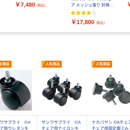
￥7,480
ア メッシュ張り 肘無し
（税込）
ブラック YL5-BL 1脚 事
務椅子 脚幅615mm
￥17,800
（税込）
気商品
人気商品
人気商品
ワサプライ OA
サンワサプライ OA
ナカバヤシ OAチェ
ア用ウレタンキ
チェア用ナイロンキ
チェア用固定脚 CA-