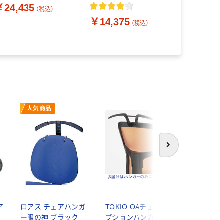
1台（直送品）
対策 ブラック 1脚（直送
￥24,435
ア メッシ
（税込）
品）
付 ブラック 
￥14,375
（税込）
（2梱包）事
￥23,20
615mm
人気商品
人気商
次へ
ア
ロアス チェアハンガ
TOKIO OAチェア オ
【車上渡し
ー服の神 ブラック
プションハンガー（メ
Ergohum