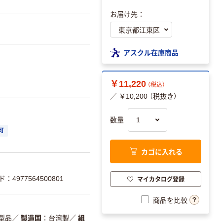
お届け先：
アスクル在庫商品
￥11,220
（税込）
／ ￥10,200 （税抜き）
数量
可
カゴに入れる
マイカタログ登録
：4977564500801
商品を比較
型品
／
製造国
台湾製
／
組