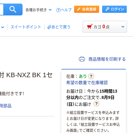
ヘルプ
各種お手続き
0
スイートポイント
あとで買う
カゴ
点
商品情報を印刷する
B-NXZ BK 1セ
在庫：
あり
希望の数量で在庫確認
お届け日：今から
15時間13
の機能付きです！
分以内
のご注文で、
8月9日
（日）
にお届け
用部品
※組立設置サービスを申込みます
とお届け日が変更になります。詳
しくは、「組立設置サービスお申込
み画面」でご確認ください。