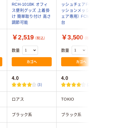
RCH-101BK オフィ
ッシュチェアFCM・ク
ToBe2
ス便利グッズ 上着掛
ッションメッシュチ
400733
け 簡単取り付け 高さ
ェア専用） FCM-HG 1
送品）
調節可能
台
￥2,519
￥3,500
￥12,
（税込）
（税込）
数量
数量
数量
カゴへ
カゴへ
4.0
4.0
(3)
(2)
ロアス
TOKIO
エルゴヒ
ブラック系
ブラック系
ブラック