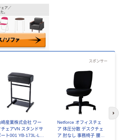
チェア／
た。
スポンサー
人気商品
次のスライド
山崎産業株式会社 ワー
Netforce オフィスチェ
クチェアVN スタンドサ
ア 体圧分散 デスクチェ
イトーキ 
ート001 YB-173L-LE
ア 肘なし 事務椅子 腰痛
（Salida