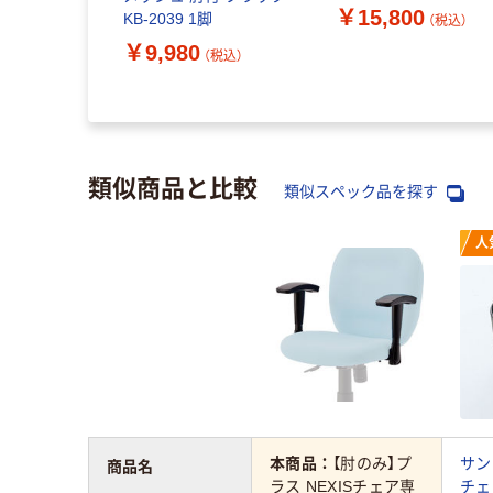
1脚（直送
8953AS 1脚
￥15,800
KB-2039 1脚
（税込）
（税込）
￥9,980
（税込）
類似商品と比較
類似スペック品を探す
人
本商品：
【肘のみ】プ
サン
商品名
ラス NEXISチェア専
チェ