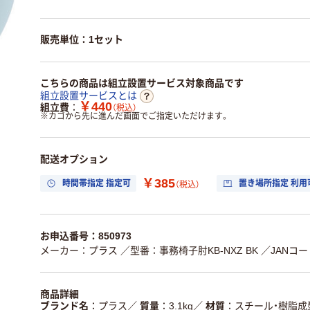
販売単位：1セット
こちらの商品は組立設置サービス対象商品です
組立設置サービスとは
￥440
組立費
（税込）
※
カゴから先に進んだ画面でご指定いただけます。
配送オプション
￥385
時間帯指定 指定可
置き場所指定 利用
（税込）
お申込番号：850973
メーカー：プラス
／型番：事務椅子肘KB-NXZ BK
／JANコード
商品詳細
ブランド名
プラス
／
質量
3.1kg
／
材質
スチール・樹脂成