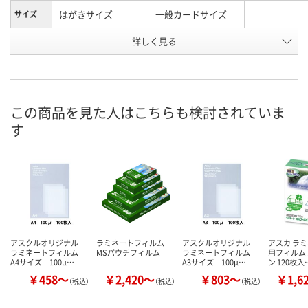
はがきサイズ
一般カードサイズ
サイズ
フィルム
詳しく見る
100μ
100μ
100μ
厚
お申込番
870475
870411
870528
号
この商品を見た人はこちらも検討されていま
あり
あり
あり
在庫
す
8月10日（月）
8月10日（月）
8月11日（火）
お届け日
数量
数量
数量
カゴへ
カゴへ
カ
アスクルオリジナル
ラミネートフィルム
アスクルオリジナル
アスカ ラ
ラミネートフィルム
MSパウチフィルム
ラミネートフィルム
用フィルム 
A4サイズ 100μ…
A3サイズ 100μ…
ン 120枚入
￥458～
￥2,420～
￥803～
￥1,6
（税込）
（税込）
（税込）