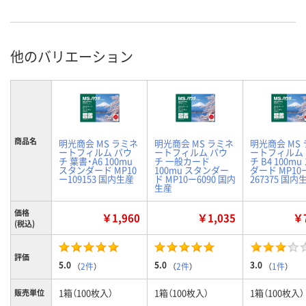
他のバリエーション
商品名
明光商会 MS ラミネ
明光商会 MS ラミネ
明光商会 MS
ートフィルム パウ
ートフィルム パウ
ートフィルム
チ 葉書・A6 100mu
チ 一般カード
チ B4 100m
スタンダード MP10
100mu スタンダー
ダード MP10
ー109153 国内生産
ド MP10ー6090 国内
267375 国内
生産
価格
￥1,960
￥1,035
￥7
(税込)
評価
5.0
5.0
3.0
（
2件
）
（
2件
）
（
1件
）
1箱（100枚入）
1箱（100枚入）
1箱（100枚入）
販売単位