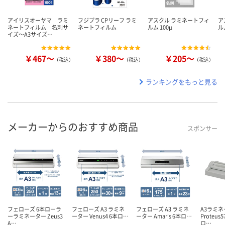
アイリスオーヤマ ラミ
フジプラ CPリーフ ラミ
アスクル ラミネートフィ
ア
ネートフィルム 名刺サ
ネートフィルム
ルム 100μ
ル
イズ～A3サイズ…
￥467～
￥380～
￥205～
（税込）
（税込）
（税込）
ランキングをもっと見る
メーカーからのおすすめ商品
スポンサー
フェローズ 6本ローラ
フェローズ A3 ラミネ
フェローズ A3 ラミネ
A3ラミ
ーラミネーター Zeus3
ーター Venus4 6本ロ…
ーター Amaris 6本ロ…
Proteus5
A…
ロ…