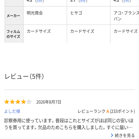
（
5件
）
（
9件
）
（
5件
）
明光商会
ヒサゴ
アコ・ブラン
メーカー
パン
カードサイズ
カードサイズ
カードサイズ
フィルム
のサイズ
フィルム
100μm
100μm
100μm
の厚さ
フィルム
グロス
グロス
グロス
の加工
レビュー（5件）
グロス
グロス
グロス、ＰＥ
材質
Ｅ ＥＶＡ
2026年8月7日
よしだ様
レビューランク
A
(233ポイント)
診察券用に使っています。普段はこれとサイズがほぼ同じの安いほ
うを買ってます。欠品のためこちらを購入しました。すぐに届いて
助かりますが、高いですね。
続きを見る