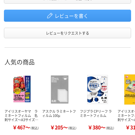
レビューを書く
レビューをリクエストする
人気の商品
アイリスオーヤマ ラ
アスクル ラミネートフ
フジプラ CPリーフ ラ
アイリスオ
ミネートフィルム 名
ィルム 100μ
ミネートフィルム
ミネートフ
刺サイズ～A3サイズ…
刺サイズ～
￥467～
￥205～
￥380～
￥3
（税込）
（税込）
（税込）