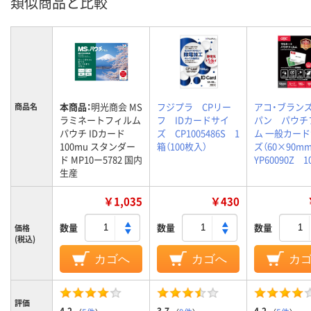
類似商品と比較
本商品：
明光商会 MS
フジプラ CPリー
アコ・ブラン
商品名
ラミネートフィルム
フ IDカードサイ
パン パウチ
パウチ IDカード
ズ CP1005486S 1
ム 一般カー
100mu スタンダー
箱（100枚入）
ズ（60×90m
ド MP10ー5782 国内
YP60090Z 
生産
￥1,035
￥430
数量
数量
数量
価格
(税込)
カゴへ
カゴへ
カ
評価
4.2
3.7
4.2