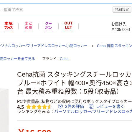
詳細設定
お届け先
〒135-0061
ーソナルロッカー/フリーアドレスロッカー/小物ロッカー
Ceha 抗菌 スタッキ
小物ロッカーを全て見る
ブランド
Ceha
Ceha抗菌 スタッキングスチールロッ
ブルー×ホワイト 幅400×奥行450×高さ3
台 最大積み重ね段数：5段（取寄品）
PCや貴重品、私物などの収納に便利なボックスタイプロッカー
4.5
2件の評価
レビューを書く
ランキングをみる
パーソナルロッカー/フリーアドレスロッ