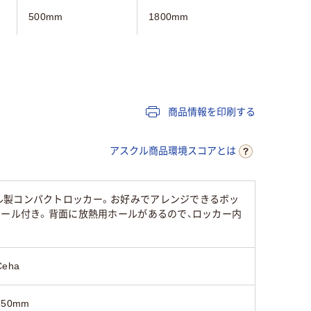
500mm
1800mm
940mm
316mm
600mm
500mm
400mm
445mm
423mm
商品情報を印刷する
シリンダー錠
シリンダー錠
シリンダ
アスクル商品環境スコアとは
グレー系
ダーク木目系
ホワイト
ル製コンパクトロッカー。お好みでアレンジできるボッ
7.3Kg
11kg
ホール付き。背面に放熱用ホールがあるので、ロッカー内
Ceha
350mm