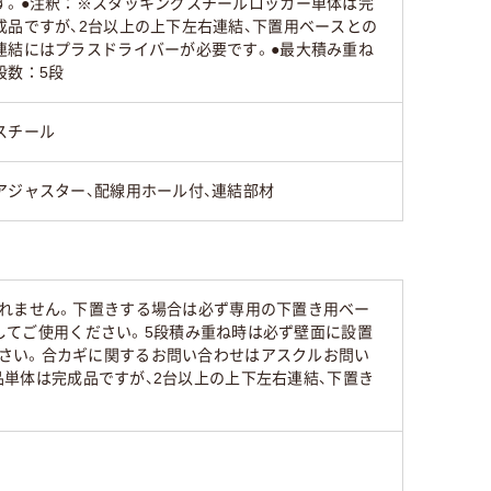
す。●注釈：※スタッキングスチールロッカー単体は完
成品ですが、2台以上の上下左右連結、下置用ベースとの
連結にはプラスドライバーが必要です。●最大積み重ね
段数：5段
スチール
アジャスター、配線用ホール付、連結部材
なれません。下置きする場合は必ず専用の下置き用ベー
結してご使用ください。5段積み重ね時は必ず壁面に設置
さい。合カギに関するお問い合わせはアスクルお問い
）。商品単体は完成品ですが、2台以上の上下左右連結、下置き