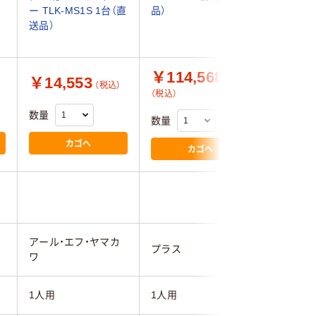
ー TLK-MS1S 1台（直
品）
423×高さ
送品）
ワイト 1
￥114,568
￥14,553
￥32,
（税込）
（税込）
数量
数量
数量
カゴへ
カゴへ
アール・エフ・ヤマカ
プラス
エムテッ
ワ
1人用
1人用
1人用