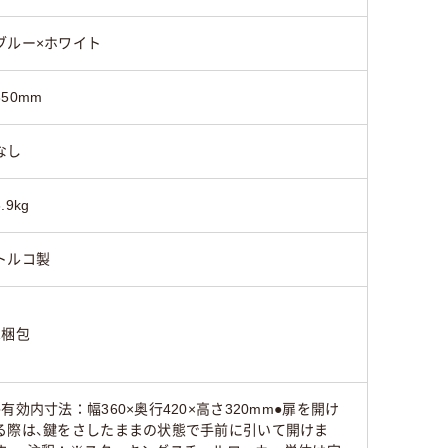
ブルー×ホワイト
350mm
なし
6.9kg
トルコ製
1梱包
●有効内寸法：幅360×奥行420×高さ320mm●扉を開け
る際は、鍵をさしたままの状態で手前に引いて開けま