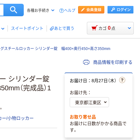
ヘルプ
各種お手続き
0
スイートポイント
あとで買う
カゴ
点
ングスチールロッカー シリンダー錠 幅400×奥行450×高さ350mm
商品情報を印刷する
カー シリンダー錠
お届け日：8月27日（木）
50mm（完成品）1
お届け先：
。
お取り寄せ品
カー/小物ロッカー
お届けに日数がかかる商品で
す。