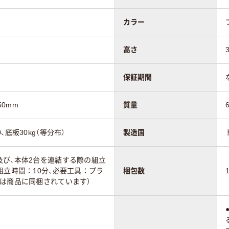
カラー
高さ
保証期間
50mm
質量
底板30kg（等分布）
製造国
及び、本体2台を連結する際の組立
組立時間：10分、必要工具：プラ
梱包数
は商品に同梱されています）