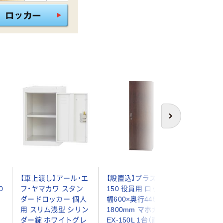
次へ
【車上渡し】アール・エ
【設置込】プラス EX-
エムテッ
0
フ・ヤマカワ スタン
150 役員用 ロッカー
ルパーソ
ダードロッカー 個人
幅600×奥行445×高さ
ー 幅50
用 スリム浅型 シリン
1800mm マホガニー
ル（下置き
ラ
ダー錠 ホワイトグレ
EX-150L 1台（直送
ンダー錠 