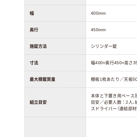
幅
400mm
奥行
450mm
施錠方法
シリンダー錠
寸法
幅400×奥行450×高さ3
最大積載質量
棚板1枚あたり／天板50、
本体と下置き用ベース
組立目安
目安／必要人数：2人、
スドライバー（連結部材