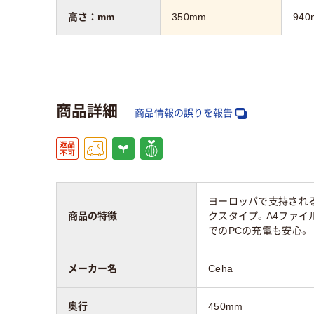
高さ：mm
350mm
940
幅：mm
400mm
500
奥行：mm
450mm
400
商品詳細
商品情報の誤りを報告
施錠方法
シリンダー錠
ダイ
カラーグループ
ブルー系
ブラ
ヨーロッパで支持され
質量
6.9kg
15k
商品の特徴
クスタイプ。A4ファ
でのPCの充電も安心。
メーカー名
Ceha
奥行
450mm