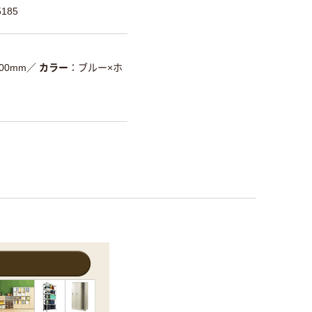
185
00mm
／
カラー
ブルー×ホ