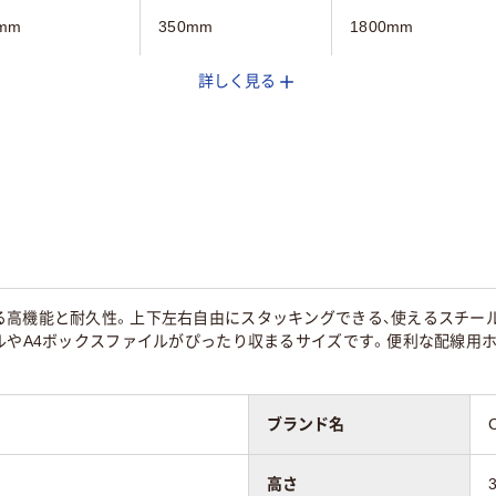
mm
350mm
1800mm
詳しく見る
mm
350mm
600mm
mm
350mm
420mm
ヤル錠
ダイヤル錠
シリンダー錠
ック系
ホワイト系
ダーク木目系
る高機能と耐久性。上下左右自由にスタッキングできる、使えるスチー
g
約7.3kg
62kg
イルやA4ボックスファイルがぴったり収まるサイズです。便利な配線用
ブランド名
高さ