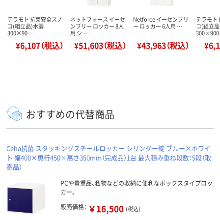
テラモト 抗菌安全スノ
ネットフォース イーセ
Netforce イーセンブリ
テラモト
コ(組立品)木調
ンブリー ロッカー 8人
ー ロッカー 6人用 …
コ(組立品
300×90…
用 シ…
300×90
¥6,107（税込）
¥51,603（税込）
¥43,963（税込）
¥6,
おすすめの代替商品
Ceha抗菌 スタッキングスチールロッカー シリンダー錠 ブルー×ホワイ
ト 幅400×奥行450×高さ350mm（完成品）1台 最大積み重ね段数：5段（取
寄品）
PCや貴重品、私物などの収納に便利なボックスタイプロッ
カー。
販売価格：
￥16,500
(税込)