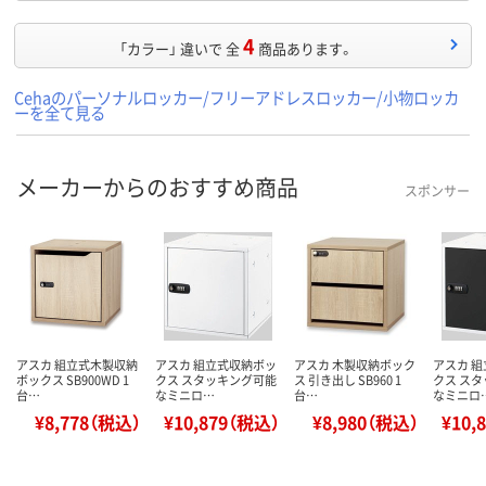
4
「カラー」 違いで 全
商品あります。
Cehaのパーソナルロッカー/フリーアドレスロッカー/小物ロッカ
ーを全て見る
メーカーからのおすすめ商品
スポンサー
アスカ 組立式木製収納
アスカ 組立式収納ボッ
アスカ 木製収納ボック
アスカ 
ボックス SB900WD 1
クス スタッキング可能
ス 引き出し SB960 1
クス ス
台…
なミニロ…
台…
なミニロ
¥8,778（税込）
¥10,879（税込）
¥8,980（税込）
¥10,