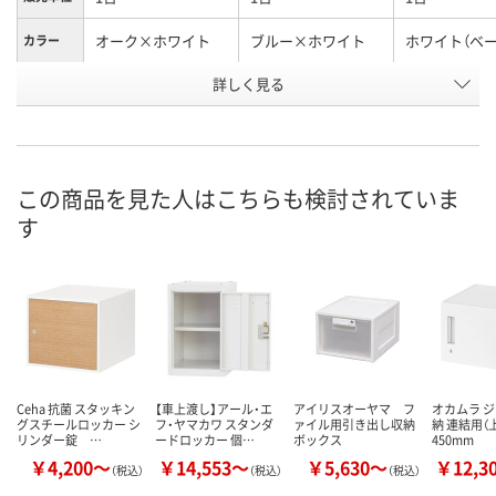
オーク×ホワイト
ブルー×ホワイト
ホワイト（ベー
カラー
お申込番
詳しく見る
1624171
915316
915325
号
お取り寄せ品
お取り寄せ品
お取り寄せ品
在庫
8月27日（木）
8月27日（木）
8月27日（木）
お届け日
この商品を見た人はこちらも検討されていま
す
数量
数量
数量
カゴへ
カゴへ
カ
Ceha 抗菌 スタッキン
【車上渡し】アール・エ
アイリスオーヤマ フ
オカムラ 
グスチールロッカー シ
フ・ヤマカワ スタンダ
ァイル用引き出し収納
納 連結用（
リンダー錠 …
ードロッカー 個…
ボックス
450mm
￥4,200～
￥14,553～
￥5,630～
￥12,3
（税込）
（税込）
（税込）