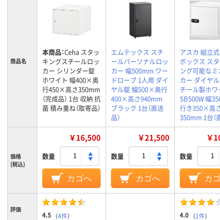
本商品：
Ceha スタッ
エムテックス スチ
アスカ 組立
キングスチールロッ
ールパーソナルロッ
ボックス ス
商品名
カー シリンダー錠
カー 幅500mm ワー
ング可能なミ
ホワイト 幅400×奥
ドローブ 1人用 ダイ
カー ダイヤル
行450×高さ350mm
ヤル錠 幅500×奥行
チール製ホワ
（完成品） 1台 収納 抗
400×高さ940mm
SB500W 幅3
菌 積み重ね（取寄品）
ブラック 1台（直送
行き350×高
品）
350mm 1台
￥16,500
￥21,500
￥10
数量
数量
数量
価格
(税込)
カゴへ
カゴへ
カ
評価
4.5
4.0
（
4件
）
（
1件
）