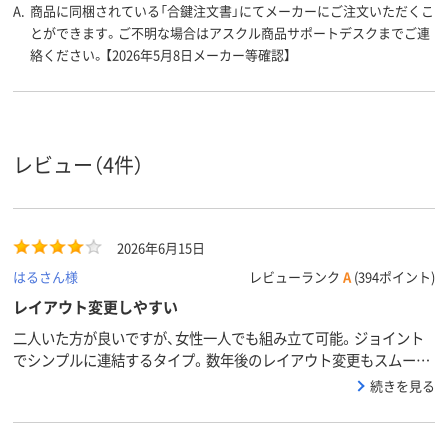
A.
商品に同梱されている「合鍵注文書」にてメーカーにご注文いただくこ
とができます。ご不明な場合はアスクル商品サポートデスクまでご連
絡ください。【2026年5月8日メーカー等確認】
レビュー（4件）
2026年6月15日
はるさん様
レビューランク
A
(394ポイント)
レイアウト変更しやすい
二人いた方が良いですが、女性一人でも組み立て可能。ジョイント
でシンプルに連結するタイプ。数年後のレイアウト変更もスムー
ズ。扉の内側（鉄板折り曲げ部分）がややざらざらしている、勢いよ
続きを見る
く閉まるなどあるが、ケガなく使用できる。欲を言えば取扱説明書
をWeb掲載して欲しいです。