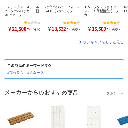
エムテックス スチール
Netforce ネットフォース
エムテックス ジョイント
N
パーソナルロッカー 幅
FACILE（ファシル）シ…
スチール薄型組立式ロッ
F
500mm ワー…
カー
￥21,500～
￥18,532～
￥35,500～
（税込）
（税込）
（税込）
ランキングをもっと見る
この商品のキーワードタグ
#ぴったり
#スムーズ
メーカーからのおすすめ商品
スポンサー