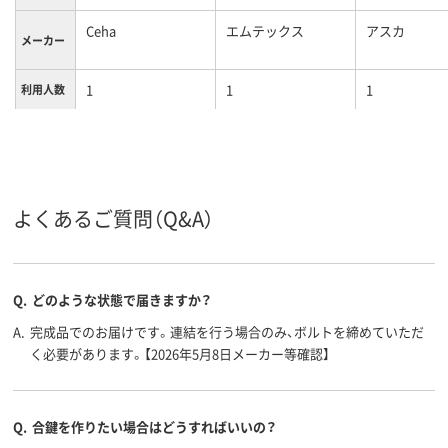
Ceha
エムテックス
アスカ
メーカー
1
1
1
利用人数
シリンダー錠
ダイヤル錠
ダイヤル錠
施錠方法
カラーグ
ホワイト系
ブラック系
ホワイト系
ループ
よくあるご質問（Q&A）
6.9kg
15kg
約7.3kg
質量
Q.
どのような状態で届きますか？
A.
完成品でのお届けです。連結を行う場合のみ、ボルトを締めていただ
く必要があります。【2026年5月8日メーカー等確認】
Q.
合鍵を作りたい場合はどうすればいいの？