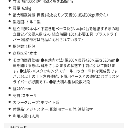
寸法：幅400×奥行450×高さ350mm
質量：6.9kg
最大積載質量：棚板1枚あたり／天板50、底板30kg（等分布）
製造国：トルコ製
組立目安：本体と下置き用ベース及び、本体2台を連結する際の組
立目安／必要人数：2人、組立時間：10分、必要工具：プラスドライ
バー（連結部材は商品に同梱されています）
梱包数：1梱包
商品区分：本体
その他商品仕様：●有効内寸法：幅360×奥行420×高さ320mm●
扉を開ける際は、鍵をさしたままの状態で手前に引いて開けま
す。●注釈：※スタッキングスチールロッカー単体は完成品です
が、2台以上の上下左右連結、下置用ベースとの連結にはプラスド
ライバーが必要です。●最大積み重ね段数：5段
幅：400mm
材質：スチール
カラーグループ：ホワイト系
付属品：アジャスター、配線用ホール付、連結部材
利用人数：1人用
JANコード