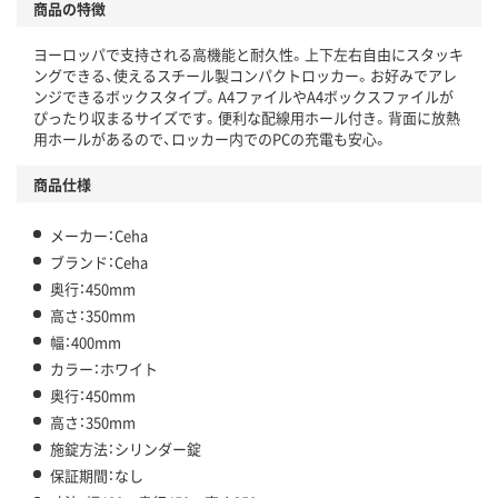
商品の特徴
ヨーロッパで支持される高機能と耐久性。上下左右自由にスタッキ
ングできる、使えるスチール製コンパクトロッカー。お好みでアレ
ンジできるボックスタイプ。A4ファイルやA4ボックスファイルが
ぴったり収まるサイズです。便利な配線用ホール付き。背面に放熱
用ホールがあるので、ロッカー内でのPCの充電も安心。
商品仕様
メーカー：Ceha
ブランド：Ceha
奥行：450mm
高さ：350mm
幅：400mm
カラー：ホワイト
奥行：450mm
高さ：350mm
施錠方法：シリンダー錠
保証期間：なし