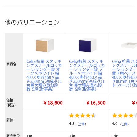
他のバリエーション
Ceha 抗菌 スタッキ
Ceha抗菌 スタッキ
Ceha 抗菌 
商品名
ングスチールロッカ
ングスチールロッカ
ングスチール
ー シリンダー錠 オ
ー シリンダー錠 ブ
ー シリンダー
ーク×ホワイト 幅
ルー×ホワイト 幅
置き用ベース
400×奥行450×高
400×奥行450×高
400×奥行45
さ350mm（完成品）1
さ350mm（完成品）1
さ80mm 1台
台最大積み重ね段
台 最大積み重ね段
ト（ベース）（
数：5段（取寄品）
数：5段（取寄品）
価格
￥18,600
￥16,500
￥4
(税込)
評価
4.5
4.0
（
2件
）
（
1件
）
1台
1台
1台
販売単位