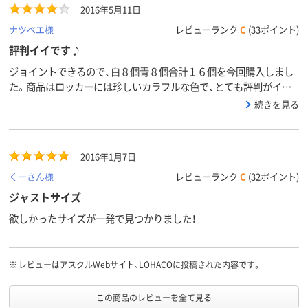
2016年5月11日
ナツベエ様
レビューランク
C
(33ポイント)
評判イイです♪
ジョイントできるので、白８個青８個合計１６個を今回購入しまし
た。商品はロッカーには珍しいカラフルな色で、とても評判がイイ
です。ただ、持ち手が無いのが不便です。鍵を刺していないと開けづ
続きを見る
らいです。持ち手が無いのは不便なので自分で付けましたが、最初
から付いていたらなお嬉しかったです。
2016年1月7日
くーさん様
レビューランク
C
(32ポイント)
ジャストサイズ
欲しかったサイズが一発で見つかりました！
※
レビューはアスクルWebサイト、LOHACOに投稿された内容です。
この商品のレビューを全て見る