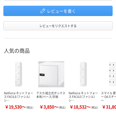
レビューを書く
レビューをリクエストする
人気の商品
Netforce ネットフォー
アスカ 組立式ボックス
Netforce ネットフォー
スマイル 
ス FACILE（ファシル）
本体/ベース/天板
ス FACILE（ファシル）
ー OAスチ
シ…
シ…
ー
￥19,530～
￥3,850～
￥18,532～
￥31,8
（税込）
（税込）
（税込）