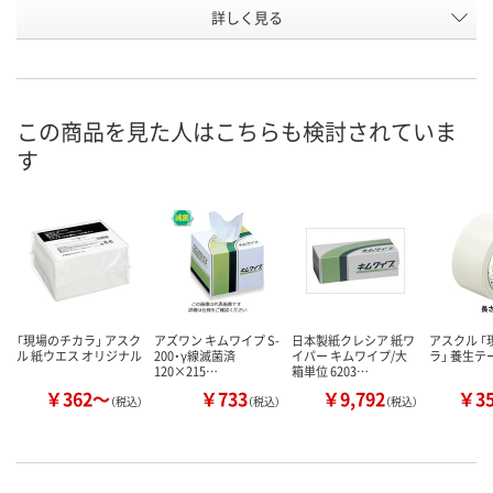
お申込番
詳しく見る
519734
2062405
898823
号
あり
あり
あり
在庫
8月8日（土）
8月8日（土）
8月8日（土）
お届け日
この商品を見た人はこちらも検討されていま
す
数量
数量
数量
カゴへ
カゴへ
カ
「現場のチカラ」 アスク
アズワン キムワイプ S-
日本製紙クレシア 紙ワ
アスクル 
ル 紙ウエス オリジナル
200・γ線滅菌済
イパー キムワイプ/大
ラ」 養生テ
120×215…
箱単位 6203…
￥362～
￥733
￥9,792
￥3
（税込）
（税込）
（税込）