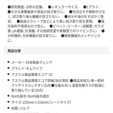
●研究検査、分析の定番。 ●レギュラーサイズ。 ●1プライ。
この商品の環境配慮ポイントです。下記商品詳細「
●大きな実験器具や部品の拭き取りに。 ●毛羽立ちや紙粉が少な
アスクル商品環境スコア詳細／加点項目
」で確認できます。
く、拭き取り後も繊維が目立たない。 ●水分や油分をすばやく吸
収。 ●独自のクレープ加工により高い拭き取り性を実現。 ●蛍
光染料不使用なので安心。 ●ピペット、ビーカー、試験管、ガラス
管、ph電極、計測器、その他研究室や実験室でのワイピングに。 ●
分析機材、分析機器の拭き取りに。 ●精密機械のメンテナンス
に。
商品仕様
メーカー：日本製紙クレシア
ブランド：キムワイプ
アスクル商品環境スコア：15
アスクル商品環境スコア詳細/加点項目：●商品本体21:単一素材
でリサイクルしやすい(5点)●仕組み30-1:温室効果ガスの削減に
取り組んでいる(10点)
RoHS指令：RoHS指令適合
サイズ：225mm×210mm（シートサイズ）
材質：パルプ