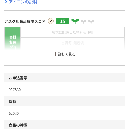
アイコンの説明
15
アスクル商品環境スコア
環境に配慮した材料を使用
容器
包装
省資源・無包装
分別・リサイクルしやすい設計
詳しく見る
環境に配慮した材料を使用
商品
お申込番号
本体
省資源・省エネ・節水
917830
分別・リサイクルしやすい設計
型番
独自の回収スキームがある
仕組
62030
アスクルで資源循環している
商品の特徴
温室効果ガスなどの削減