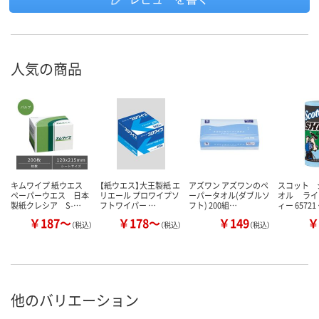
人気の商品
キムワイプ 紙ウエス
【紙ウエス】大王製紙 エ
アズワン アズワンのペ
スコット 
ペーパーウエス 日本
リエール プロワイプソ
ーパータオル(ダブルソ
オル ライ
製紙クレシア S-…
フトワイパー …
フト) 200組…
ィー 65721
￥187～
￥178～
￥149
￥
（税込）
（税込）
（税込）
他のバリエーション