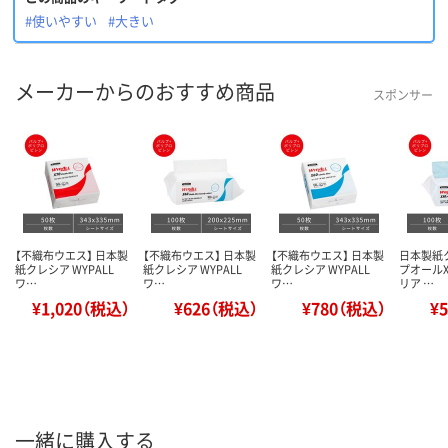
#使いやすい
#大きい
メーカーからのおすすめ商品
スポンサー
【不織布ウエス】 日本製
【不織布ウエス】 日本製
【不織布ウエス】 日本製
日本製紙
紙クレシア WYPALL
紙クレシア WYPALL
紙クレシア WYPALL
プオールX
ワ…
ワ…
ワ…
リア …
¥1,020（税込）
¥626（税込）
¥780（税込）
¥
一緒に購入する