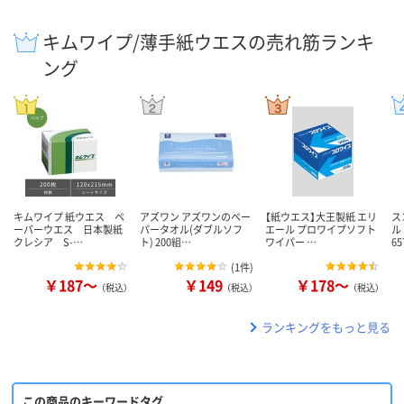
キムワイプ/薄手紙ウエスの売れ筋ランキ
ング
キムワイプ 紙ウエス ペ
アズワン アズワンのペー
【紙ウエス】大王製紙 エリ
ス
ーパーウエス 日本製紙
パータオル(ダブルソフ
エール プロワイプソフト
ル
クレシア S-…
ト) 200組…
ワイパー …
65
(
1件
)
￥187～
￥149
￥178～
（税込）
（税込）
（税込）
ランキングをもっと見る
この商品のキーワードタグ