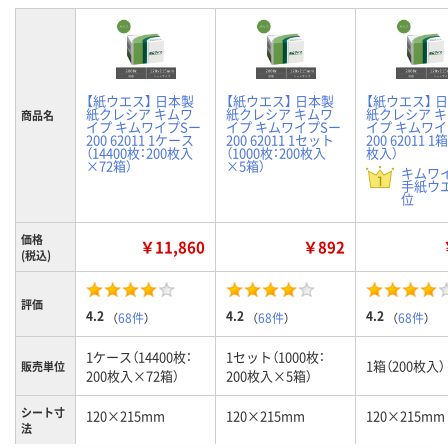
【紙ウエス】 日本製
【紙ウエス】 日本製
【紙ウエス】 
紙クレシア キムワ
紙クレシア キムワ
紙クレシア 
商品名
イプ キムワイプSー
イプ キムワイプSー
イプ キムワイ
200 62011 1ケース
200 62011 1セット
200 62011 1箱
（14400枚：200枚入
（1000枚：200枚入
枚入）
×72箱）
×5箱）
キムワ
手紙ウエ
位
価格
￥11,860
￥892
(税込)
評価
4.2
4.2
4.2
（
68件
）
（
68件
）
（
68件
）
1ケース（14400枚：
1セット（1000枚：
1箱（200枚入）
販売単位
200枚入×72箱）
200枚入×5箱）
シート寸
120×215mm
120×215mm
120×215mm
法