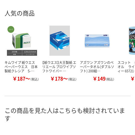
人気の商品
キムワイプ 紙ウエス
【紙ウエス】大王製紙 エ
アズワン アズワンのペ
スコット 
ペーパーウエス 日本
リエール プロワイプソ
ーパータオル(ダブルソ
オル ライ
製紙クレシア S-…
フトワイパー …
フト) 200組…
ィー 65721
￥187～
￥178～
￥149
￥
（税込）
（税込）
（税込）
この商品を見た人はこちらも検討されていま
す