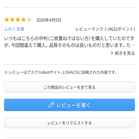
2026年4月9日
ふわくま様
レビューランク
S
(4632ポイント)
いつもはこちらの中判（二枚重ねではない方）を購入していたのです
が、今回間違えて購入。品質そのものは良いものだと思います。た
だ、中判より一回り小さいものだったので、手を拭く際に結局２枚使
続きを見る
ってしまいました。色味はこちらの方が白っぽい気がします。ふき
取った感じは慣れている中判の方が好みなので、こちらを次回購入
するかわかりませんが、小さめのケースに移し替えて使う場合はピ
※
レビューはアスクルWebサイト、LOHACOに投稿された内容です。
ッタリだと思います。
この商品のレビューを全て見る
レビューを書く
レビューをリクエストする