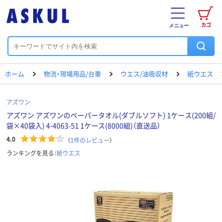
カゴ
メニュー
ホーム
物流・現場用品/台車
ウエス/油吸収材
紙ウエス
アズワン
アズワン アズワンのペーパータオル(ダブルソフト) 1ケース(200組/
袋×40袋入) 4-4063-51 1ケース(8000組)（直送品）
4.0
（
1
件のレビュー
）
ランキングを見る：
紙ウエス