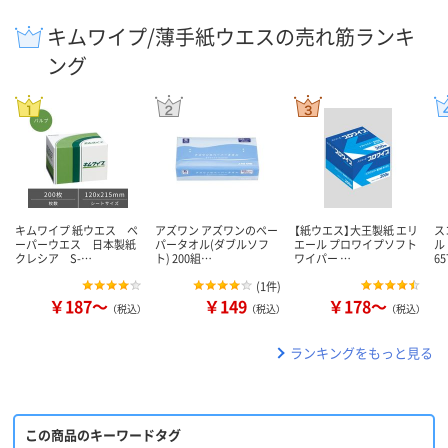
キムワイプ/薄手紙ウエスの売れ筋ランキ
ング
キムワイプ 紙ウエス ペ
アズワン アズワンのペー
【紙ウエス】大王製紙 エリ
ス
ーパーウエス 日本製紙
パータオル(ダブルソフ
エール プロワイプソフト
ル
クレシア S-…
ト) 200組…
ワイパー …
65
(
1件
)
￥187～
￥149
￥178～
（税込）
（税込）
（税込）
ランキングをもっと見る
この商品のキーワードタグ