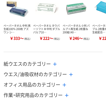
ペーパータオル 中判 再
ペーパータオル タウパ
ペーパータオル 小判 パ
ペーパータオ
生紙100％ 200枚 アズ
ーソフト M 中判 ダブル
ルプ＋再生紙 2枚重ね
ブル 2枚重ね
ワン シ…
パルプ10…
200組（40…
生紙配合…
￥333～
￥222～
￥246～
￥2
（税込）
（税込）
（税込）
紙ウエスのカテゴリー
ウエス/油吸収材のカテゴリー
オフィス用品のカテゴリー
作業・研究用品のカテゴリー