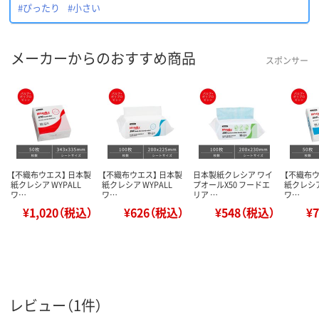
#ぴったり
#小さい
メーカーからのおすすめ商品
スポンサー
【不織布ウエス】 日本製
【不織布ウエス】 日本製
日本製紙クレシア ワイ
【不織布ウ
紙クレシア WYPALL
紙クレシア WYPALL
プオールX50 フードエ
紙クレシア
ワ…
ワ…
リア …
ワ…
¥1,020（税込）
¥626（税込）
¥548（税込）
¥
レビュー（1件）