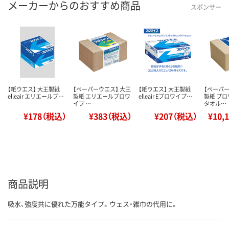
メーカーからのおすすめ商品
スポンサー
【紙ウエス】 大王製紙
【ペーパーウエス】 大王
【紙ウエス】 大王製紙
【ペーパー
elleair エリエールプ…
製紙 エリエールプロワ
elleair Eプロワイプ…
製紙 プ
イプ …
タオル…
¥178（税込）
¥383（税込）
¥207（税込）
¥10,
商品説明
吸水、強度共に優れた万能タイプ。ウェス・雑巾の代用に。