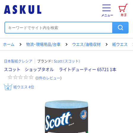
カゴ
メニュー
ホーム
物流・現場用品/台車
ウエス/油吸収材
紙ウエス
日本製紙クレシア
ブランド：
Scott（スコット）
スコット ショップタオル ライトデューティー 65721 1本
（
0
件のレビュー
）
紙ウエス 4位