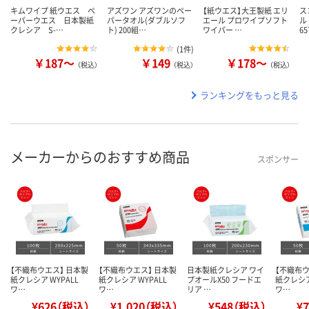
キムワイプ 紙ウエス ペ
アズワン アズワンのペー
【紙ウエス】大王製紙 エリ
ス
ーパーウエス 日本製紙
パータオル(ダブルソフ
エール プロワイプソフト
ル
クレシア S-…
ト) 200組…
ワイパー …
65
(
1件
)
￥187～
￥149
￥178～
（税込）
（税込）
（税込）
ランキングをもっと見る
メーカーからのおすすめ商品
スポンサー
【不織布ウエス】 日本製
【不織布ウエス】 日本製
日本製紙クレシア ワイ
【不織布ウ
紙クレシア WYPALL
紙クレシア WYPALL
プオールX50 フードエ
紙クレシア
ワ…
ワ…
リア …
ワ…
¥626（税込）
¥1,020（税込）
¥548（税込）
¥