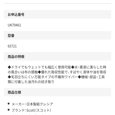
お申込番号
UK79461
型番
65721
商品の特徴
◆ドライでもウェットでも幅広く使用可能◆水・薬液に濡らした時
の風合いは布の感触◆優れた吸収性能で、すばやく液体や油を吸収
◆毛羽立ちにくい万能タイプの不織布ワイパー◆機械・部品・工具
類に付着した油汚れの拭き取り
商品仕様
メーカー：日本製紙クレシア
ブランド：Scott（スコット）