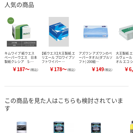
人気の商品
キムワイプ 紙ウエス
【紙ウエス】大王製紙 エ
アズワン アズワンのペ
大王製紙 エ
ペーパーウエス 日本
リエール プロワイプソ
ーパータオル(ダブルソ
ルヴェール
製紙クレシア S-…
フトワイパー …
フト) 200組…
オル エコ 
￥187～
￥178～
￥149
￥6,
（税込）
（税込）
（税込）
この商品を見た人はこちらも検討されていま
す