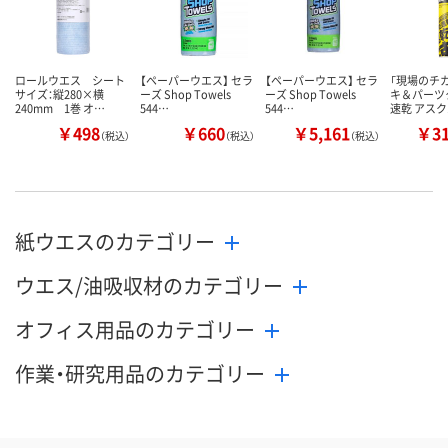
ロールウエス シート
【ペーパーウエス】 セラ
【ペーパーウエス】 セラ
「現場のチカ
サイズ：縦280×横
ーズ Shop Towels
ーズ Shop Towels
キ＆パーツ
240mm 1巻 オ…
544…
544…
速乾 アス
￥498
￥660
￥5,161
￥3
（税込）
（税込）
（税込）
紙ウエスのカテゴリー
ウエス/油吸収材のカテゴリー
オフィス用品のカテゴリー
作業・研究用品のカテゴリー