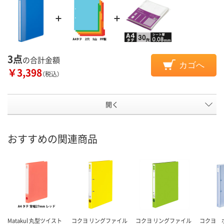
3点
の合計金額
カゴへ
￥3,398
（税込）
開く
おすすめの関連商品
Matakul 丸型ツイスト
コクヨ リングファイル
コクヨ リングファイル
コクヨ 