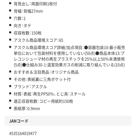
背見出し：両面印刷1枚付
背幅：背幅27mm
穴数：2
向き：タテ
収容枚数：150枚
アスクル商品環境スコア：65
アスクル商品環境スコア詳細/加点項目：●容器包装10:最小販売
単位において包装材料を使用していない(50点)●商品本体13:プ
レコンシューマ材の再生プラスチックを25％以上50％未満使用
(5点)●仕組み30-1:温室効果ガスの削減に取り組んでいる(10点)
おすすめ＆注目商品：オリジナル商品
その他：表紙裏に三角ポケット付
ブランド：アスクル
材質：表紙：再生PP50％、とじ具：スチール
適正収容枚数：コピー用紙約150枚
表紙厚：0.9mm
JANコード
4535164019477