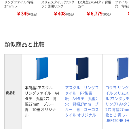
リングファイル 背幅
スリムスタイル（ワンタ
ER 丸型2穴 A4タテ 背幅
ファイル 
27mm レ…
ッチ開閉リング…
29m…
穴 背幅3
￥345
￥408
￥6,779
（税込）
（税込）
（税込）
類似商品と比較
本商品：
アスクル
アスクル リングフ
コクヨ リン
リングファイル A4
ァイル PP製表
イル スリム
商品名
タテ 丸型2穴 背
紙 A4タテ 丸型2
ル（ワンタッ
幅27mm ブルー
穴 背幅27mm ブ
リング） A4タ
青 10冊 オリジナ
ルー 青 ユーロス
2穴 背幅27mm
ル
タイル オリジナル
枚とじ 青 フ-
URF420NB 1