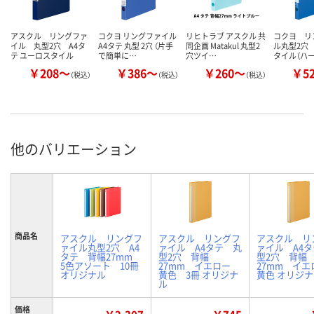
アスクル リングファ
コクヨ リングファイル
リヒトラブ アスクル 共
コクヨ リ
イル 丸型2穴 A4タ
A4タテ 丸型 2穴 （片手
同企画 Matakul 丸型2
ル丸型2穴
テ ユーロスタイル
で簡単に…
穴ツイ…
タイル（ハ
￥208～
￥386～
￥260～
￥5
（税込）
（税込）
（税込）
他のバリエーション
商品名
アスクル リングフ
アスクル リングフ
アスクル リ
ァイル丸型2穴 A4
ァイル A4タテ 丸
ァイル A4
タテ 背幅27mm
型2穴 背幅
型2穴 背幅
5色アソート 10冊
27mm イエロー
27mm イ
オリジナル
黄色 3冊 オリジナ
黄色 オリジ
ル
価格