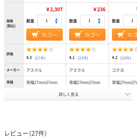
￥2,307
￥236
数量
数量
数量
価格
(税込)
カゴへ
カゴへ
カ
評価
4.3
4.1
4.2
（
27件
）
（
33件
）
（
30件
）
アスクル
アスクル
コクヨ
メーカー
背幅27mm27mm
背幅27mm27mm
背幅27mm27
背幅
詳しく見る
～200枚150、～200
～200枚150、～200
～200枚180、
収容枚数
枚
枚
枚
ブルー系
ブルー系
ブルー系
カラーグ
ループ
A4
A4
A4
サイズ
レビュー（27件）