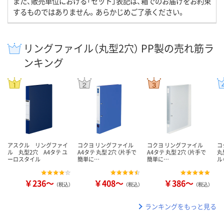
また、販売単位における「セット」表記は、箱でのお届けをお約束
するものではありません。あらかじめご了承ください。
リングファイル（丸型2穴） PP製の売れ筋ラ
ンキング
アスクル リングファイ
コクヨ リングファイル
コクヨ リングファイル
コ
ル 丸型2穴 A4タテ ユ
A4タテ 丸型 2穴 （片手で
A4タテ 丸型 2穴 （片手で
丸
ーロスタイル
簡単に…
簡単に…
ル
￥236～
￥408～
￥386～
（税込）
（税込）
（税込）
ランキングをもっと見る