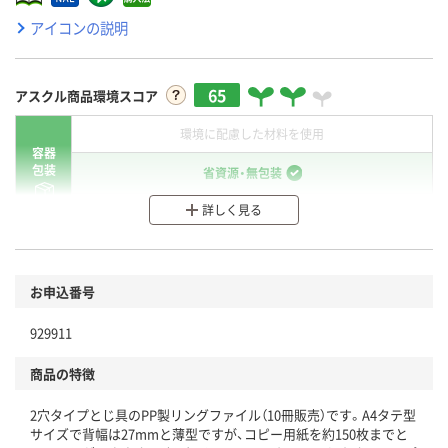
アイコンの説明
65
アスクル商品環境スコア
環境に配慮した材料を使用
容器
包装
省資源・無包装
詳しく見る
分別・リサイクルしやすい設計
環境に配慮した材料を使用
商品
お申込番号
本体
省資源・省エネ・節水
929911
分別・リサイクルしやすい設計
商品の特徴
独自の回収スキームがある
2穴タイプとじ具のPP製リングファイル（10冊販売）です。A4タテ型
仕組
アスクルで資源循環している
サイズで背幅は27mmと薄型ですが、コピー用紙を約150枚までと