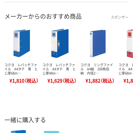
メーカーからのおすすめ商品
スポンサー
コクヨ レバッチファ
コクヨ レバッチファ
コクヨ リングファイ
コクヨ 
イル A4タテ 青 と
イル A4タテ 青 と
ル A4縦 200枚収
イル A
じ厚68m…
じ厚48m…
納 内径2…
じ厚68m
¥1,810（税込）
¥1,629（税込）
¥1,882（税込）
¥1,
一緒に購入する