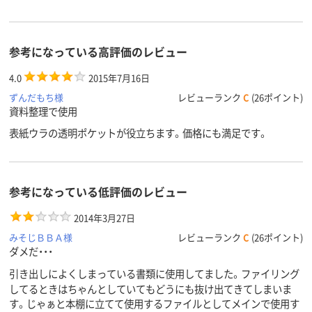
2
2
2
穴数
タテ
タテ
タテ
向き
参考になっている高評価のレビュー
アスクル
4.0
2015年7月16日
商品環境
65
70
95
スコア
ずんだもち様
レビューランク
C
(26ポイント)
資料整理で使用
表紙ウラの透明ポケットが役立ちます。価格にも満足です。
参考になっている低評価のレビュー
2014年3月27日
みそじＢＢＡ様
レビューランク
C
(26ポイント)
ダメだ・・・
引き出しによくしまっている書類に使用してました。ファイリング
してるときはちゃんとしていてもどうにも抜け出てきてしまいま
す。じゃぁと本棚に立てて使用するファイルとしてメインで使用す