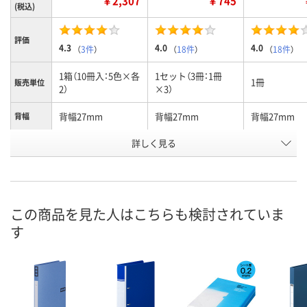
￥2,307
￥745
(税込)
評価
4.3
4.0
4.0
（
3件
）
（
18件
）
（
18件
）
1箱（10冊入：5色×各
1セット（3冊：1冊
1冊
販売単位
2）
×3）
背幅27mm
背幅27mm
背幅27mm
背幅
詳しく見る
5色アソート
イエロー
イエロー
カラー
お申込番
3450895
420847
916476
号
9点
あり
あり
在庫
この商品を見た人はこちらも検討されていま
す
8月11日（火）
8月11日（火）
8月11日（火）
お届け日
数量
数量
数量
カゴへ
カゴへ
カ