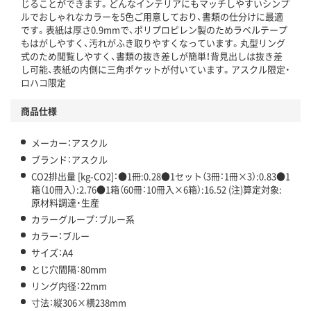
じることができます。どんなインテリアにもマッチしやすいシンプ
温室効果ガスなどの削減
ルでおしゃれなカラーを5色ご用意しており、書類の仕分けに最適
です。表紙は厚さ0.9mmで、ポリプロピレン製のためラベルテープ
この商品の環境配慮ポイントです。下記商品詳細「
もはがしやすく、汚れがふき取りやすくなっています。丸型リング
アスクル商品環境スコア詳細／加点項目
式のため閲覧しやすく、書類の抜き差しが簡単！背見出しは抜き差
」で確認できます。
し可能、表紙の内側に三角ポケットが付いています。アスクル限定・
ロハコ限定
商品仕様
メーカー：アスクル
ブランド：アスクル
CO2排出量 [kg-CO2]：●1冊:0.28●1セット（3冊：1冊×3）:0.83●1
箱（10冊入）:2.76●1箱（60冊：10冊入×6箱）:16.52 (注)算定対象:
原材料調達・生産
カラーグループ：ブルー系
カラー：ブルー
サイズ：A4
とじ穴間隔：80mm
リング内径：22mm
寸法：縦306×横238mm