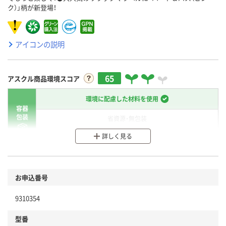
ク）」柄が新登場！
アイコンの説明
65
アスクル商品環境スコア
環境に配慮した材料を使用
容器
包装
省資源・無包装
詳しく見る
分別・リサイクルしやすい設計
環境に配慮した材料を使用
商品
お申込番号
本体
省資源・省エネ・節水
9310354
分別・リサイクルしやすい設計
型番