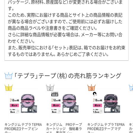
パッケージ、原材料、原産国など）が変更される場合がございま
す。
このため、実際にお届けする商品とサイト上の商品情報の表記
が異なる場合がございますので、ご使用前には必ずお届けした
商品の商品ラベルや注意書きをご確認ください。
さらに詳細な商品情報が必要な場合は、メーカー等にお問い合
わせください。
また、販売単位における「セット」表記は、箱でのお届けをお約束
するものではありません。あらかじめご了承ください。
「テプラ」テープ（桃）の売れ筋ランキング
キングジム テプラ TEPRA
キングジム PROテープ
キングジム テプラ TEPRA
キ
PRO【純正】テープ ピン
カートリッジ 強粘着ラ
PRO【純正】テープ マグ
カ
ク…
ベル 黒文字／…
ネ…
文