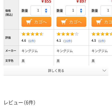
￥855
￥897
数量
数量
数量
価格
(税込)
カゴへ
カゴへ
カ
評価
4.6
4.1
4.5
（
6件
）
（
16件
）
（
6件
）
キングジム
キングジム
キングジム
メーカー
黒
黒
黒
文字色
詳しく見る
12mm
12mm
12mm
テープ幅
純正
純正
純正
タイプ
アスクル
商品環境
65
65
65
スコア
レビュー（6件）