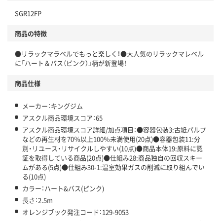
独自の回収スキームがある
SGR12FP
仕組
アスクルで資源循環している
商品の特徴
温室効果ガスなどの削減
●リラックマラベルでもっと楽しく！●大人気のリラックマレベル
に「ハート＆バス（ピンク）」柄が新登場！
この商品の環境配慮ポイントです。下記商品詳細「
アスクル商品環境スコア詳細／加点項目
」で確認できます。
商品仕様
メーカー：キングジム
アスクル商品環境スコア：65
アスクル商品環境スコア詳細/加点項目：●容器包装3:古紙パルプ
などの再生材を70％以上100％未満使用(20点)●容器包装11:分
別・リユース・リサイクルしやすい(10点)●商品本体19:原料に認
証を取得している商品(20点)●仕組み28:商品独自の回収スキー
ムがある(5点)●仕組み30-1:温室効果ガスの削減に取り組んでい
る(10点)
カラー：ハート&バス(ピンク)
長さ：2.5m
オレンジブック発注コード：129-9053