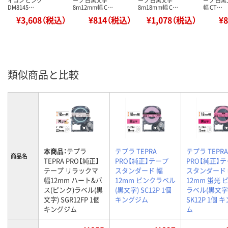
ィコン ピンク
ープ 白黒文字
ープ 白黒文字
ープ 白黒
DM8145…
8m12mm幅 C…
8m18mm幅 C…
幅 CT…
¥3,608（税込）
¥814（税込）
¥1,078（税込）
¥
類似商品と比較
本商品：
テプラ
テプラ TEPRA
テプラ TEPRA
商品名
TEPRA PRO【純正】
PRO【純正】テープ
PRO【純正】
テープ リラックマ
スタンダード 幅
スタンダード
幅12mm ハート&バ
12mm ピンクラベル
12mm 蛍光 
ス(ピンク)ラベル(黒
(黒文字) SC12P 1個
ラベル(黒文字
文字) SGR12FP 1個
キングジム
SK12P 1個 
キングジム
ム