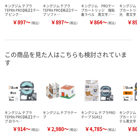
キングジム テプラ
キングジム テプラ
キングジム PROテー
キングジム
TEPRA PRO【純正】テー
TEPRA PRO【純正】テー
プカートリッジ 強粘
プカートリ
プ ピンク…
プ ソフト…
着ラベル 黒文字／…
光 黒文字
￥897～
￥897～
￥864～
￥8
（税込）
（税込）
（税込）
この商品を見た人はこちらも検討されていま
す
キングジム テプラ
キングジム テプラテー
キングジム テプラPRO
キングジム
TEPRA PRO【純正】テー
プ
テープ SGR12
プカートリ
プ 白ラベ…
テル黒文字
￥914～
￥2,980～
￥4,785～
￥8
（税込）
（税込）
（税込）