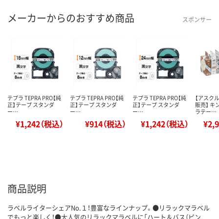
メーカーからのおすすめ商品
スポンサー
テプラ TEPRA PRO【純
テプラ TEPRA PRO【純
テプラ TEPRA PRO【純
【アスク
正】テープ スタンダ
正】テープ スタンダ
正】テープ スタンダ
販売】 キ
ー…
ー…
ー…
ラテー…
¥1,242（税込）
¥914（税込）
¥1,242（税込）
¥2,
商品説明
ラベルライターシェアNo.１！豊富なラインナップ。●リラックマラベル
でもっと楽しく！●大人気のリラックマラベルに「ハート＆バス（ピン