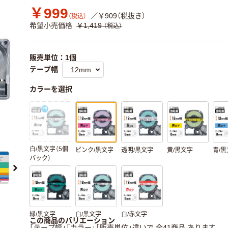
￥999
／￥909（税抜き）
（税込）
希望小売価格
￥1,419
（税込）
販売単位：1個
テープ幅
カラーを選択
白/黒文字（5個
ピンク/黒文字
透明/黒文字
黄/黒文字
青/
パック）
緑/黒文字
白/黒文字
白/赤文字
この商品のバリエーション
「テープ幅」「カラー」「販売単位」違いで 全41商品 あります。