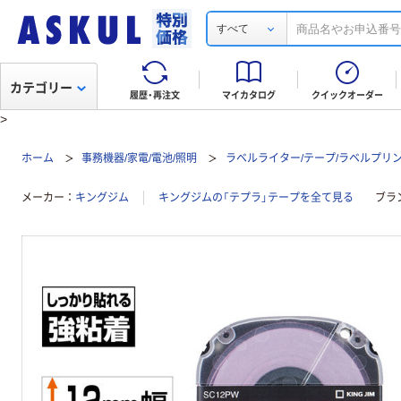
すべて
カテゴリー
履歴・再注文
マイカタログ
クイックオーダー
>
ホーム
事務機器/家電/電池/照明
ラベルライター/テープ/ラベルプリ
メーカー
キングジム
キングジムの「テプラ」テープを全て見る
ブラ