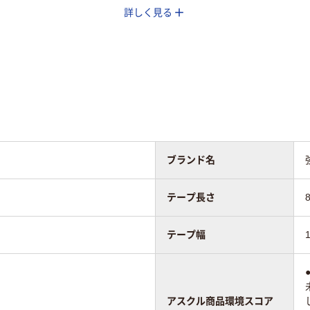
詳しく見る
純正
純正
純正
8m
5m
1.5
65
65
65
ブランド名
テープ長さ
テープ幅
アスクル商品環境スコア