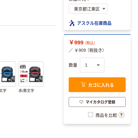
アスクル在庫商品
￥999
（税込）
／ ￥909 （税抜き）
数量
カゴに入れる
黒文字
赤/黒文字
マイカタログ登録
商品を比較