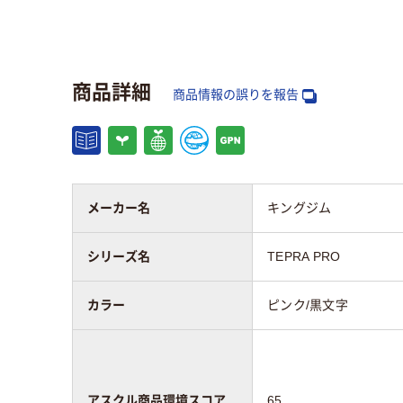
タイプ
純正
テープ長さ
8m
商品詳細
商品情報の誤りを報告
アスクル商品環境
65
スコア
メーカー名
キングジム
シリーズ名
TEPRA PRO
カラー
ピンク/黒文字
アスクル商品環境スコア
65