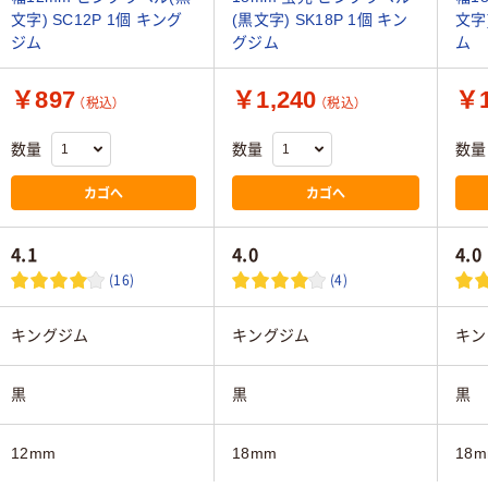
文字) SC12P 1個 キング
(黒文字) SK18P 1個 キン
文字)
ジム
グジム
ム
￥897
￥1,240
￥1
（税込）
（税込）
数量
数量
数量
カゴへ
カゴへ
4.1
4.0
4.0
(16)
(4)
キングジム
キングジム
キン
黒
黒
黒
12mm
18mm
18