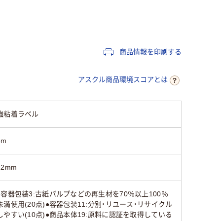
純正
m
2.5m
商品情報を印刷する
65
アスクル商品環境スコアとは
強粘着ラベル
8m
12mm
●容器包装3:古紙パルプなどの再生材を70％以上100％
未満使用(20点)●容器包装11:分別・リユース・リサイクル
しやすい(10点)●商品本体19:原料に認証を取得している