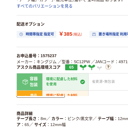
すべてのバリエーションを見る
配送オプション
￥385
時間帯指定 指定可
置き場所指定 利用
（税込）
お申込番号：1575237
メーカー：キングジム
／型番：SC12PW
／JANコード：49716
アスクル商品環境スコア
65
容器
環境に配慮した材料
省資源・無包装
を使用
包装
詳しく見る
商品
環境に配慮した材料
省資源・省エネ・節水
本体
を使用
独自の回収スキーム
アスクルで資源循環し
商品詳細
仕組
がある
ている
テープ長さ
8m
／
カラー
ピンク/黒文字
／
テープ幅
12m
ア
65
／
サイズ
12mm幅
この商品の環境配慮ポイントです。詳しくはページ下部の商品