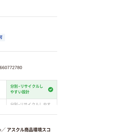
可
60772780
分別・リサイクルし
やすい設計
分別・リサイクルしやす
い設計
温室効果ガスなどの
削減
m
／
アスクル商品環境スコ
詳細「
アスクル商品環境スコ