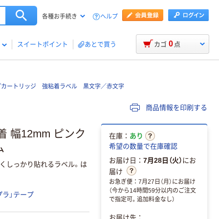
ヘルプ
各種お手続き
0
スイートポイント
あとで買う
カゴ
点
プカートリッジ 強粘着ラベル 黒文字／赤文字
商品情報を印刷する
着 幅12mm ピンク
在庫：
あり
ム
希望の数量で在庫確認
お届け日：
7月28日（火）
にお
強くしっかり貼れるラベル。は
届け
お急ぎ便：7月27日（月）にお届け
（今から14時間59分以内のご注文
プラ」テープ
で指定可。追加料金なし）
お届け先：