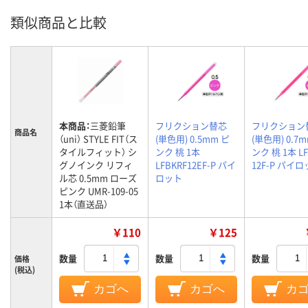
類似商品と比較
本商品：
三菱鉛筆
フリクション替芯
フリクション
商品名
（uni） STYLE FIT（ス
(単色用) 0.5mm ピ
(単色用) 0.7
タイルフィット） シ
ンク 桃 1本
ンク 桃 1本 LF
グノインク リフィ
LFBKRF12EF-P パイ
12F-P パイ
ル芯 0.5mm ローズ
ロット
ピンク UMR-109-05
1本（直送品）
￥110
￥125
数量
数量
数量
価格
(税込)
カゴへ
カゴへ
カ