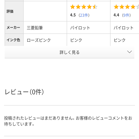
評価
4.5
4.4
（
23件
）
（
9件
）
三菱鉛筆
パイロット
パイロット
メーカー
ローズピンク
ピンク
ピンク
インク色
詳しく見る
0.5mm
0.5mm、0.5ｍｍ
0.7mm、0.7
ボール径
3.0mm
6.0mm
6.0mm
軸径
ゲル
フリクションインキ
フリクション
インク種
類
（ゲルインク）
（ゲルインク）
レビュー（0件）
アスクル
商品環境
45
スコア
投稿されたレビューはまだありません。お客様のレビューコメントをお
待ちしています。