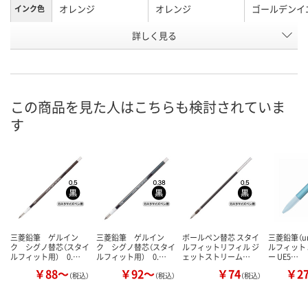
オレンジ
オレンジ
ゴールデンイ
インク色
お申込番
詳しく見る
9328617
9833740
9328715
号
あり
あり
あり
在庫
8月25日（火）まで
8月25日（火）まで
8月25日（火）
お届け日
この商品を見た人はこちらも検討されていま
す
数量
数量
数量
カゴへ
カゴへ
カ
三菱鉛筆 ゲルイン
三菱鉛筆 ゲルイン
ボールペン替芯 スタイ
三菱鉛筆（un
ク シグノ替芯（スタイ
ク シグノ替芯（スタイ
ルフィットリフィル ジ
ルフィット
ルフィット用） 0.…
ルフィット用） 0.…
ェットストリーム…
ー UE5…
￥88～
￥92～
￥74
￥2
（税込）
（税込）
（税込）