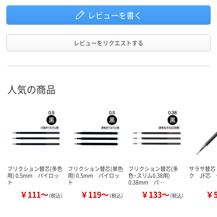
レビューを書く
レビューをリクエストする
人気の商品
フリクション替芯(多色
フリクション替芯(単色
フリクション替芯(多
サラサ替芯
用) 0.5mm パイロッ
用) 0.5mm パイロッ
色・スリム0.38用)
ク JF芯
ト
ト
0.38mm パ…
￥111～
￥119～
￥133～
￥
（税込）
（税込）
（税込）