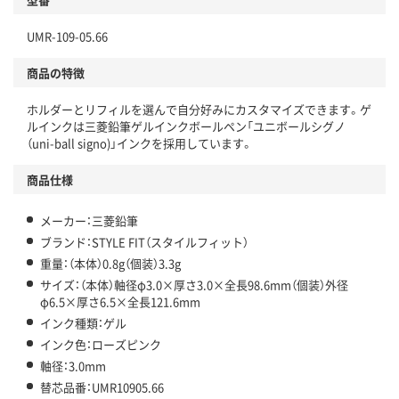
UMR-109-05.66
商品の特徴
ホルダーとリフィルを選んで自分好みにカスタマイズできます。ゲ
ルインクは三菱鉛筆ゲルインクボールペン「ユニボールシグノ
（uni-ball signo)」インクを採用しています。
商品仕様
メーカー：三菱鉛筆
ブランド：STYLE FIT（スタイルフィット）
重量：（本体）0.8g（個装）3.3g
サイズ：（本体）軸径φ3.0×厚さ3.0×全長98.6mm（個装）外径
φ6.5×厚さ6.5×全長121.6mm
インク種類：ゲル
インク色：ローズピンク
軸径：3.0mm
替芯品番：UMR10905.66