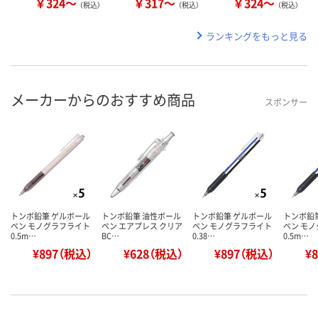
￥324～
￥317～
￥324～
（税込）
（税込）
（税込）
ランキングをもっと見る
メーカーからのおすすめ商品
スポンサー
トンボ鉛筆 ゲルボール
トンボ鉛筆 油性ボール
トンボ鉛筆 ゲルボール
トンボ鉛
ペン モノグラフライト
ペン エアプレス クリア
ペン モノグラフライト
ペン モ
0.5m…
BC…
0.38…
0.5m…
¥897（税込）
¥628（税込）
¥897（税込）
¥