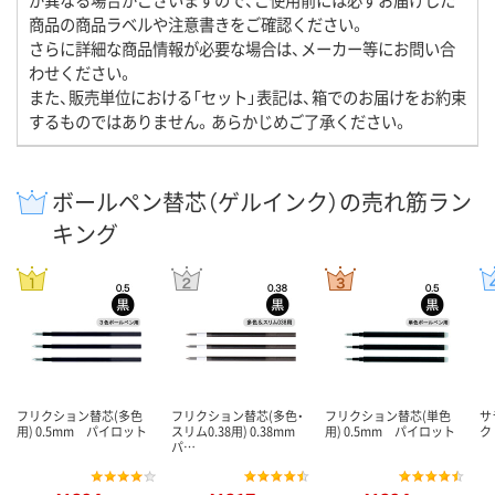
商品の商品ラベルや注意書きをご確認ください。
さらに詳細な商品情報が必要な場合は、メーカー等にお問い合
わせください。
また、販売単位における「セット」表記は、箱でのお届けをお約束
するものではありません。あらかじめご了承ください。
ボールペン替芯（ゲルインク）の売れ筋ラン
キング
フリクション替芯(多色
フリクション替芯(多色・
フリクション替芯(単色
サ
用) 0.5mm パイロット
スリム0.38用) 0.38mm
用) 0.5mm パイロット
ク
パ…