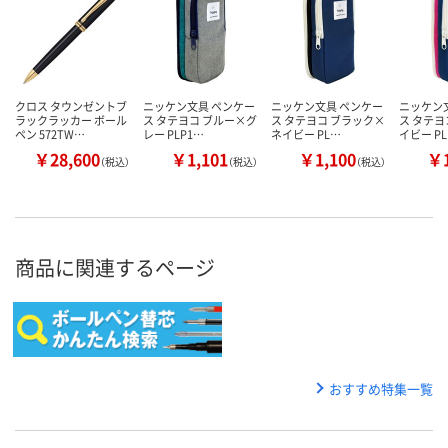
クロス タウンゼントブ
ニッケン文具 ペンケー
ニッケン文具 ペンケー
ニッケン
ラックラッカー ボール
ス タテヨコ ブルー×グ
ス タテヨコ ブラック×
ス タテヨ
ペン 572TW…
レー PLP1…
ネイビー PL…
イビー P
￥28,600
￥1,101
￥1,100
￥1
（税込）
（税込）
（税込）
商品に関連するページ
おすすめ特集一覧