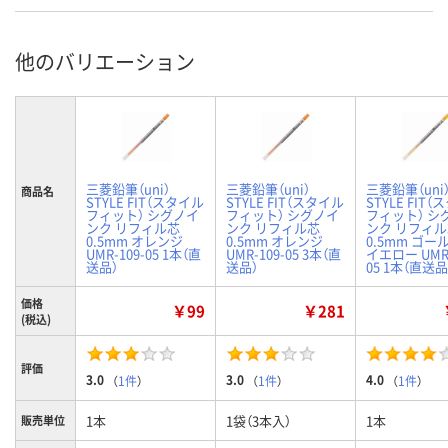
他のバリエーション
三菱鉛筆（uni）
三菱鉛筆（uni）
三菱鉛筆（uni
商品名
STYLE FIT（スタイル
STYLE FIT（スタイル
STYLE FIT
フィット） シグノイ
フィット） シグノイ
フィット） シ
ンク リフィル芯
ンク リフィル芯
ンク リフィ
0.5mm オレンジ
0.5mm オレンジ
0.5mm ゴー
UMR-109-05 1本（直
UMR-109-05 3本（直
イエロー UMR-
送品）
送品）
05 1本（直送品
価格
￥99
￥281
(税込)
評価
3.0
3.0
4.0
（
1件
）
（
1件
）
（
1件
）
1本
1袋（3本入）
1本
販売単位