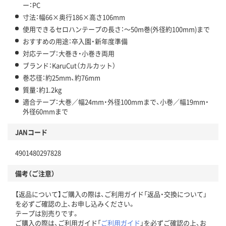
ー：PC
寸法：幅66×奥行186×高さ106mm
使用できるセロハンテープの長さ：～50m巻(外径約100mm)まで
おすすめの用途：卒入園・新年度準備
対応テープ：大巻き・小巻き両用
ブランド：KaruCut（カルカット）
巻芯径：約25mm、約76mm
質量：約1.2kg
適合テープ：大巻／幅24mm・外径100mmまで、小巻／幅19mm・
外径60mmまで
JANコード
4901480297828
備考（ご注意）
【返品について】ご購入の際は、ご利用ガイド「返品・交換について」
を必ずご確認の上、お申し込みください。
テープは別売りです。
ご購入の際は、ご利用ガイド「
ご利用ガイド
」を必ずご確認の上、お