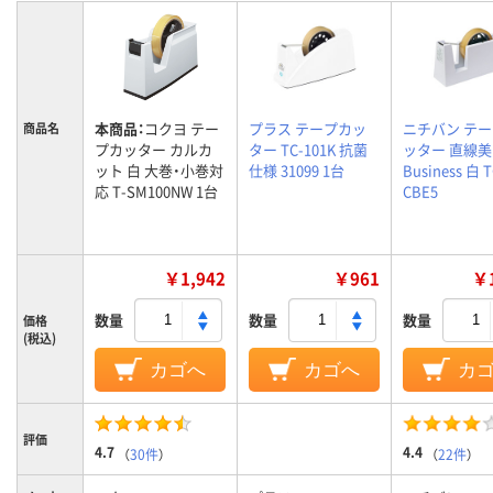
本商品：
コクヨ テー
プラス テープカッ
ニチバン テ
商品名
プカッター カルカ
ター TC-101K 抗菌
ッター 直線美 
ット 白 大巻・小巻対
仕様 31099 1台
Business 白 T
応 T-SM100NW 1台
CBE5
￥1,942
￥961
￥1
数量
数量
数量
価格
(税込)
カゴへ
カゴへ
カ
評価
4.7
4.4
（
30件
）
（
22件
）