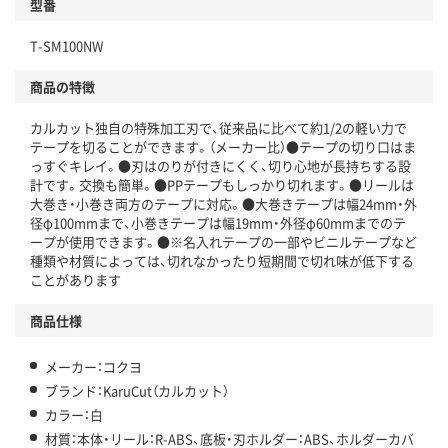
型番
T-SM100NW
商品の特徴
カルカット独自の特殊加工刃で、従来品に比べて約1/2の軽い力で
テープを切ることができます。（メーカー比）●テープの切り口はま
っすぐキレイ。●刃はのりが付きにくく、切り心地が長持ちする設
計です。交換も簡単。●PPテープもしっかり切れます。●リールは
大巻き・小巻き両方のテープに対応。●大巻きテープは幅24mm・外
径φ100mmまで、小巻きテープは幅19mm・外径φ60mmまでのテ
ープが使用できます。●※名入れテープの一部やビニルテープなど
種類や材質によっては、切れなかったり短期間で切れ味が低下する
ことがあります
商品仕様
メーカー：コクヨ
ブランド：KaruCut（カルカット）
カラー：白
材質：本体・リール：R-ABS、底板・刃ホルダー：ABS、ホルダーカバ