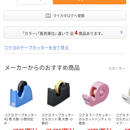
マイカタログへ登録
4
「カラー」「販売単位」 違いで 全
商品あります。
コクヨのテープカッターを全て見る
メーカーからのおすすめ商品
スポンサー
コクヨ テープカッター
コクヨ テープカッター
コクヨ テープカッター
コクヨ 
R2 青 大巻・小巻対応
カルカット 黒 大巻・小
カルカットハンディ 小
カルカッ
R…
巻対…
巻用 …
イプ …