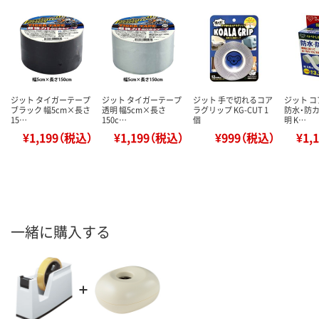
ジット タイガーテープ
ジット タイガーテープ
ジット 手で切れるコア
ジット 
ブラック 幅5cm×長さ
透明 幅5cm×長さ
ラグリップ KG-CUT 1
防水・防カ
15…
150c…
個
明 K…
¥1,199（税込）
¥1,199（税込）
¥999（税込）
¥1,
一緒に購入する