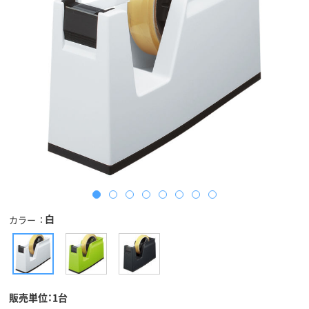
白
カラー
販売単位：1台