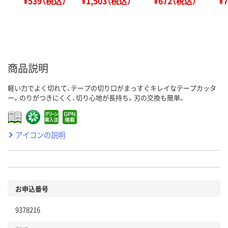
¥539（税込）
¥1,503（税込）
¥672（税込）
¥
商品説明
軽い力でよく切れて、テープの切り口がまっすぐキレイなテープカッタ
ー。のりがつきにくく、切り心地が長持ち。刃の交換も簡単。
アイコンの説明
お申込番号
9378216