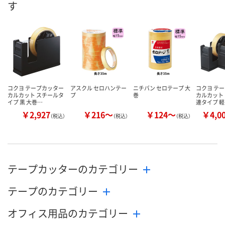
す
数量
数量
メーカー都合により
販売停止中です
カゴへ
カ
コクヨ テープカッター
アスクル セロハンテー
ニチバン セロテープ 大
コクヨ テ
カルカット スチールタ
プ
巻
カルカット
イプ 黒 大巻…
連タイプ 
￥2,927
￥216～
￥124～
￥4,0
（税込）
（税込）
（税込）
テープカッターのカテゴリー
テープのカテゴリー
オフィス用品のカテゴリー