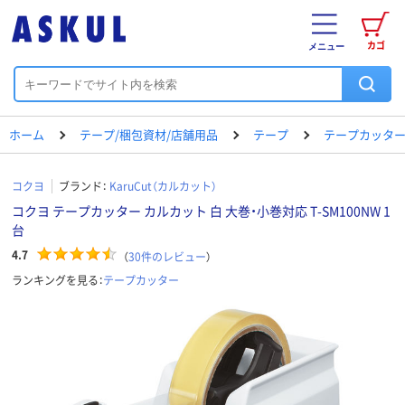
カゴ
メニュー
ホーム
テープ/梱包資材/店舗用品
テープ
テープカッタ
コクヨ
ブランド：
KaruCut（カルカット）
コクヨ テープカッター カルカット 白 大巻・小巻対応 T-SM100NW 1
台
4.7
（
30
件のレビュー
）
ランキングを見る：
テープカッター