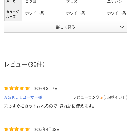
コクヨ
プラス
ニチバン
メーカー
カラーグ
ホワイト系
ホワイト系
ホワイト系
ループ
使用でき
詳しく見る
～50m巻(外径約
～70m巻(外
るセロハ
100mm)まで
105mm)まで
ンテープ
の長さ
アスクル
商品環境
スコア
レビュー（30件）
2026年8月7日
ＡＳＫＵＬユーザー様
レビューランク
S
(739ポイント)
まっすぐにカットされるので、きれいに使えます。
2025年4月18日