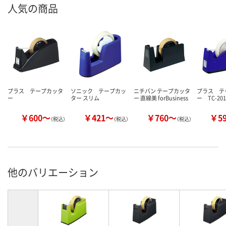
人気の商品
プラス テープカッタ
ソニック テープカッ
ニチバン テープカッタ
プラス テ
ー
ター スリム
ー 直線美 forBusiness
ー TC-201
￥600～
￥421～
￥760～
￥5
（税込）
（税込）
（税込）
他のバリエーション