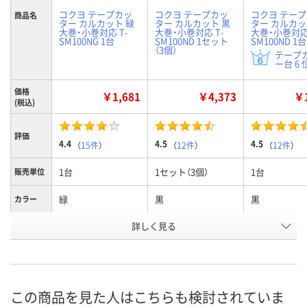
コクヨ テープカッ
コクヨ テープカッ
コクヨ テー
商品名
ター カルカット 緑
ター カルカット 黒
ター カルカッ
大巻・小巻対応 T-
大巻・小巻対応 T-
大巻・小巻対応 
SM100NG 1台
SM100ND 1セット
SM100ND 1台
（3個）
テープ
ー台 6 
価格
￥1,681
￥4,373
￥1
(税込)
評価
4.4
4.5
4.5
（
15件
）
（
12件
）
（
12件
）
1台
1セット（3個）
1台
販売単位
緑
黒
黒
カラー
お申込番
詳しく見る
9378207
R526046
P220245
号
入荷待ち
あり
あり
在庫
8月10日（月）
8月10日（月）
お届け日
この商品を見た人はこちらも検討されていま