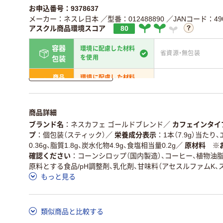
お申込番号：9378637
メーカー：ネスレ日本
／型番：012488890
／JANコード：490
アスクル商品環境スコア
80
容器
環境に配慮した材料
省資源・無包装
を使用
包装
詳しく見る
商品
環境に配慮した材料
省資源・省エネ・節水
本体
を使用
独自の回収スキームがあ
アスクルで資源循環し
仕組
商品詳細
る
ている
ブランド名
ネスカフェ ゴールドブレンド
／
カフェインタイ
この商品の環境配慮ポイントです。詳しくはページ下部の商品
プ
個包装（スティック）
／
栄養成分表示
1本（7.9g）当たり
ア詳細／加点項目
」で確認できます。
0.36g、脂質1.8g、炭水化物4.9g、食塩相当量0.2g
／
原材料 ※
確認ください
コーンシロップ（国内製造）、コーヒー、植物油脂
原料とする食品/pH調整剤、乳化剤、甘味料（アセスルファムK、
もっと見る
類似商品と比較する