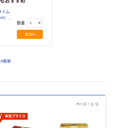
らもおすすめ
タイム
5） オ
数量
カゴへ
#簡単
ページ：
1
／
2
本気プライス