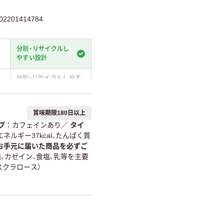
2201414784
分別・リサイクルし
やすい設計
分別・リサイクルしやす
い設計
温室効果ガスなどの
賞味期限180日以上
削減
プ
カフェインあり
／
タイ
詳細「
アスクル商品環境スコ
、エネルギー37kcal、たんぱく質
お手元に届いた商品を必ずご
、カゼイン、食塩、乳等を主要
スクラロース）