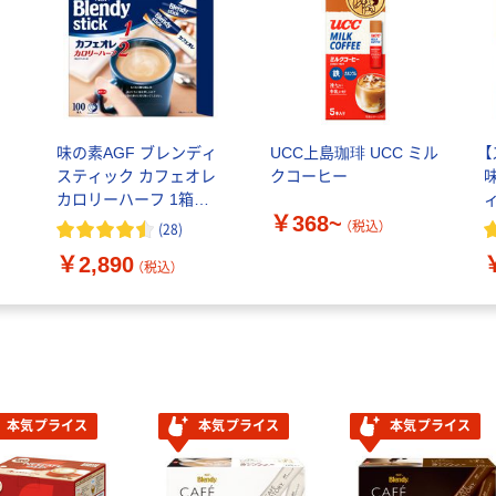
味の素AGF ブレンディ
UCC上島珈琲 UCC ミル
ィ
スティック カフェオレ
クコーヒー
ィ
カロリーハーフ 1箱
￥368~
マ
（100本入）
（税込）
(
28
)
（
￥2,890
（税込）
本気プライス
本気プライス
本気プライス