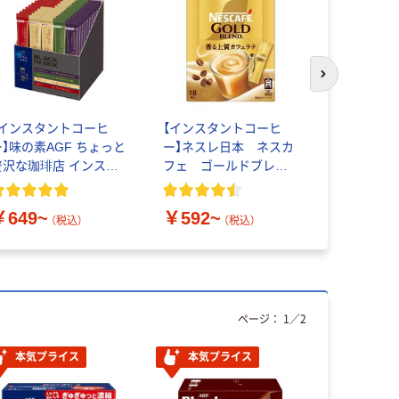
次のスライド
【インスタントコーヒ
【インスタントコーヒ
【スティッ
ー】味の素AGF ちょっと
ー】ネスレ日本 ネスカ
ネスレ日本
贅沢な珈琲店 インスタ
フェ ゴールドブレン
エクセラ 
ントコーヒー スティッ
ド コーヒーミック
ラック
クタイプ
ス スティック（加糖）
￥649~
￥592~
￥859~
（税込）
（税込）
ページ：
1
／
2
本気プライス
本気プライス