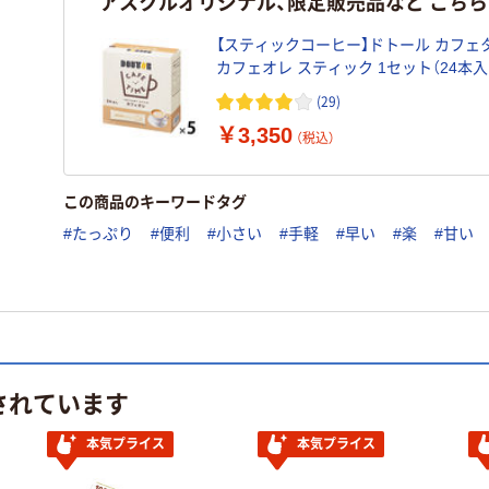
アスクルオリジナル、限定販売品など こち
【スティックコーヒー】ドトール カフェ
カフェオレ スティック 1セット（24本入×
リジナル
(29)
￥3,350
（税込）
この商品のキーワードタグ
#たっぷり
#便利
#小さい
#手軽
#早い
#楽
#甘い
されています
本気プライス
本気プライス