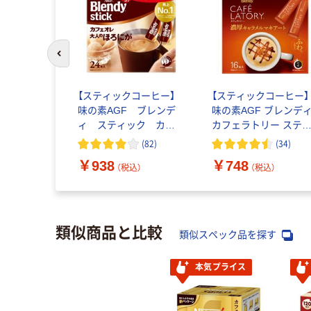
前のスライドへ
【スティックコーヒー】
【スティックコーヒー】
味の素AGF ブレンデ
味の素AGF ブレンデ
ィ スティック カフ
カフェラトリー ステ
ェオレ 大人のほろに
ック 濃厚キャラメル
(
82
)
(
34
)
が 1箱（24本入）
キアート 1箱（16本入）
￥938
￥748
（税込）
（税込）
類似商品と比較
類似スペック品を探す
本気プライス