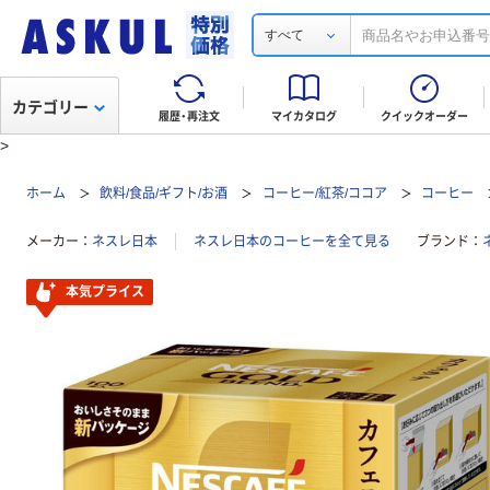
すべて
カテゴリー
履歴・再注文
マイカタログ
クイックオーダー
>
ホーム
飲料/食品/ギフト/お酒
コーヒー/紅茶/ココア
コーヒー
メーカー
ネスレ日本
ネスレ日本のコーヒーを全て見る
ブランド
本気プライス