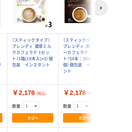
次へ
（スティックタイプ）
（スティックタイプ）
（スティ
ラ
ブレンディ 濃厚ミル
ブレンディ 濃厚ビタ
ブレンデ
カ
クカフェラテ 1セッ
ーカフェラテ 1セッ
クカフェ
ト（1箱(18本入)×3）個
ト（54本：18本入×3
ト（54本
タ
包装 インスタント
個）個包装 インスタ
個）個包
ント
ント
￥2,176
￥2,178
￥4,2
（税込）
（税込）
数量
数量
数量
カゴへ
カゴへ