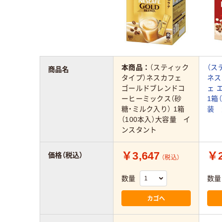
本商品：
（スティック
（ス
商品名
タイプ）ネスカフェ
ネス
ゴールドブレンドコ
ェ 
ーヒーミックス（砂
1箱
糖・ミルク入り） 1箱
装 
（100本入）大容量 イ
ンスタント
￥3,647
￥2
価格（税込）
（税込）
数量
数量
カゴへ