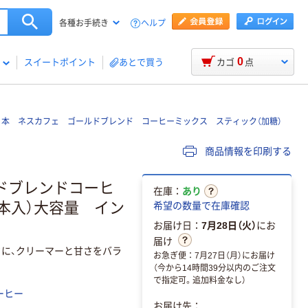
ヘルプ
各種お手続き
0
スイートポイント
あとで買う
カゴ
点
日本 ネスカフェ ゴールドブレンド コーヒーミックス スティック（加糖）
商品情報を印刷する
ルドブレンドコーヒ
在庫：
あり
0本入）大容量 イン
希望の数量で在庫確認
お届け日：
7月28日（火）
にお
届け
に、クリーマーと甘さをバラ
お急ぎ便：7月27日（月）にお届け
（今から14時間39分以内のご注文
で指定可。追加料金なし）
ーヒー
お届け先：