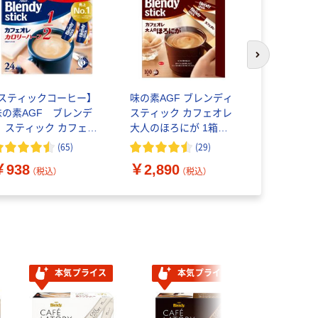
次のスライド
【スティックコーヒー】
味の素AGF ブレンディ
（スティッ
味の素AGF ブレンデ
スティック カフェオレ
スレ日本 
ィ スティック カフェオ
大人のほろにが 1箱
わラテ ふ
レカロリーハーフ 1箱
（100本入）
メルラテ 1
(
65
)
(
29
)
￥592
24本入）
個包装
（
￥938
￥2,890
（税込）
（税込）
本気プライス
本気プライス
本気