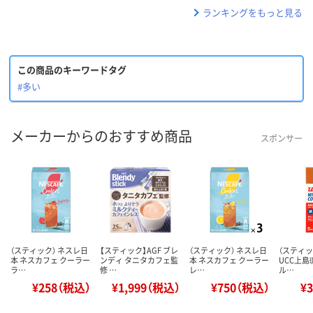
ランキングをもっと見る
この商品のキーワードタグ
#多い
メーカーからのおすすめ商品
スポンサー
（スティック） ネスレ日
【スティック】AGF ブレ
（スティック） ネスレ日
（スティ
本 ネスカフェ クーラー
ンディ タニタカフェ監
本 ネスカフェ クーラー
UCC上島珈
ラ…
修 …
レ…
ル…
¥258（税込）
¥1,999（税込）
¥750（税込）
¥