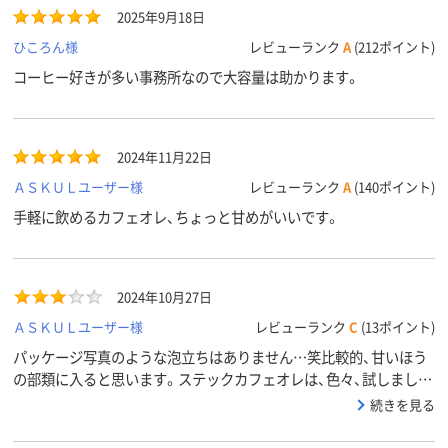
2025年9月18日
ひころん様
レビューランク
A
(212ポイント)
コーヒー好きが多い事務所なので大容量は助かります。
2024年11月22日
ＡＳＫＵＬユーザー様
レビューランク
A
(140ポイント)
手軽に飲めるカフェオレ、ちょっと甘めがいいです。
2024年10月27日
ＡＳＫＵＬユーザー様
レビューランク
C
(13ポイント)
パッケージ写真のような泡立ちはありません…笑比較的、甘いほう
の部類に入ると思います。ステックカフェオレは、色々、試しました
が私は、これにはまってしまい、これしか買いません。しかし…今年
続きを見る
7月に購入したときは￥2135（込）でした。再購入しようとしたら、
400円以上も値上がりしていたので他で購入します。残念です…。