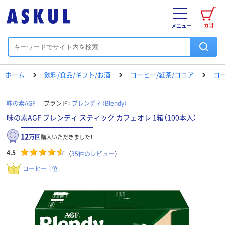
カゴ
メニュー
ホーム
飲料/食品/ギフト/お酒
コーヒー/紅茶/ココア
コ
味の素AGF
ブランド：
ブレンディ（Blendy）
味の素AGF ブレンディ スティック カフェオレ 1箱（100本入）
12
万回
購入いただきました！
4.5
（
35
件のレビュー
）
コーヒー 1位