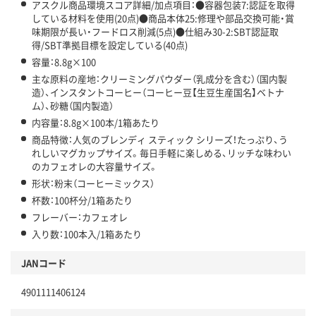
アスクル商品環境スコア詳細/加点項目：●容器包装7:認証を取得
している材料を使用(20点)●商品本体25:修理や部品交換可能・賞
味期限が長い・フードロス削減(5点)●仕組み30-2:SBT認証取
得/SBT準拠目標を設定している(40点)
容量：8.8g×100
主な原料の産地：クリーミングパウダー（乳成分を含む）（国内製
造）、インスタントコーヒー（コーヒー豆【生豆生産国名】ベトナ
ム）、砂糖（国内製造）
内容量：8.8g×100本/1箱あたり
商品特徴：人気のブレンディ スティック シリーズ！たっぷり、う
れしいマグカップサイズ。毎日手軽に楽しめる、リッチな味わい
のカフェオレの大容量サイズ。
形状：粉末（コーヒーミックス）
杯数：100杯分/1箱あたり
フレーバー：カフェオレ
入り数：100本入/1箱あたり
JANコード
4901111406124