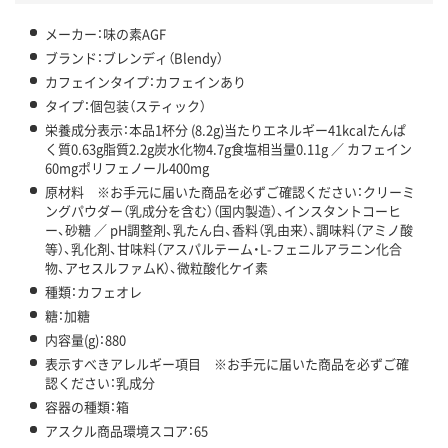
メーカー：味の素AGF
ブランド：ブレンディ（Blendy）
カフェインタイプ：カフェインあり
タイプ：個包装（スティック）
栄養成分表示：本品1杯分 (8.2g)当たりエネルギー41kcalたんぱ
く質0.63g脂質2.2g炭水化物4.7g食塩相当量0.11g ／ カフェイン
60mgポリフェノール400mg
原材料 ※お手元に届いた商品を必ずご確認ください：クリーミ
ングパウダー（乳成分を含む）（国内製造）、インスタントコーヒ
ー、砂糖 ／ pH調整剤、乳たん白、香料（乳由来）、調味料（アミノ酸
等）、乳化剤、甘味料（アスパルテーム・L-フェニルアラニン化合
物、アセスルファムK）、微粒酸化ケイ素
種類：カフェオレ
糖：加糖
内容量(g)：880
表示すべきアレルギー項目 ※お手元に届いた商品を必ずご確
認ください：乳成分
容器の種類：箱
アスクル商品環境スコア：65