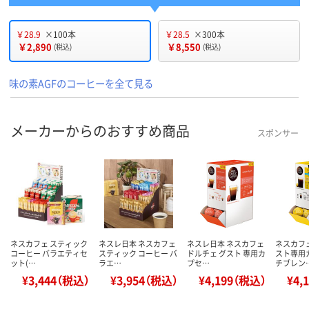
￥28.9
×100本
￥28.5
×300本
￥2,890
￥8,550
(税込)
(税込)
味の素AGFのコーヒーを全て見る
メーカーからのおすすめ商品
スポンサー
ネスカフェ スティック
ネスレ日本 ネスカフェ
ネスレ日本 ネスカフェ
ネスカフ
コーヒー バラエティセ
スティック コーヒー バ
ドルチェ グスト 専用カ
スト専用
ット(…
ラエ…
プセ…
チブレン
¥3,444（税込）
¥3,954（税込）
¥4,199（税込）
¥4,