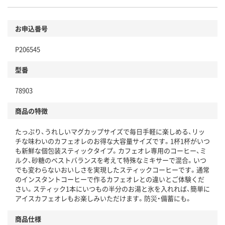
環境に配慮した材料を使用
商品
お申込番号
本体
省資源・省エネ・節水
P206545
分別・リサイクルしやすい設計
型番
独自の回収スキームがある
78903
仕組
アスクルで資源循環している
商品の特徴
温室効果ガスなどの削減
たっぷり、うれしいマグカップサイズで毎日手軽に楽しめる、リッ
この商品の環境配慮ポイントです。下記商品詳細「
チな味わいのカフェオレのお得な大容量サイズです。1杯1杯がいつ
アスクル商品環境スコア詳細／加点項目
」で確認できます。
も新鮮な個包装スティックタイプ。カフェオレ専用のコーヒー、ミ
ルク、砂糖のベストバランスを考えて特殊なミキサーで混合。いつ
でも変わらないおいしさを実現したスティックコーヒーです。通常
のインスタントコーヒーで作るカフェオレとの違いとご体験くだ
さい。スティック1本にいつもの半分のお湯と氷を入れれば、簡単に
アイスカフェオレもお楽しみいただけます。防災・備蓄にも。
商品仕様