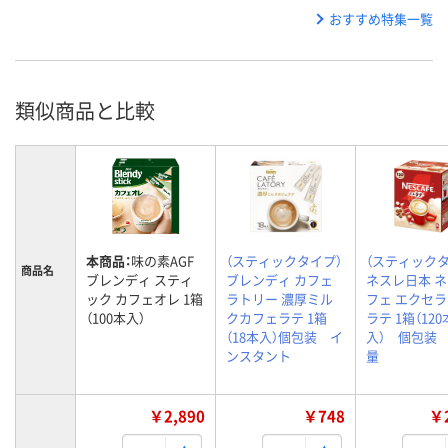
おすすめ特集一覧
類似商品と比較
本商品：
味の素AGF
（スティックタイプ）
（スティックタ
商品名
ブレンディ スティ
ブレンディ カフェ
ネスレ日本 
ック カフェオレ 1箱
ラトリー 濃厚ミル
フェ エクセラ
（100本入）
クカフェラテ 1箱
ラテ 1箱（120
（18本入）個包装 イ
入） 個包装
ンスタント
量
￥2,890
￥748
￥2