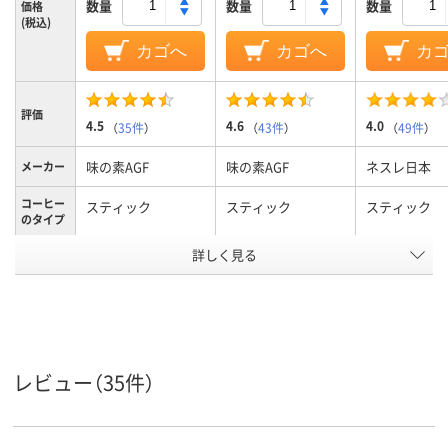
数量
数量
数量
価格
(税込)
カゴへ
カゴへ
カ
評価
4.5
4.6
4.0
（
35件
）
（
43件
）
（
49件
）
味の素AGF
味の素AGF
ネスレ日本
メーカー
コーヒー
スティック
スティック
スティック
のタイプ
甘さタイ
詳しく見る
加糖
加糖
加糖
プ
カフェイ
カフェインあり
カフェインあり
カフェインあ
ンタイプ
アスクル
商品環境
65
65
80
レビュー（35件）
スコア