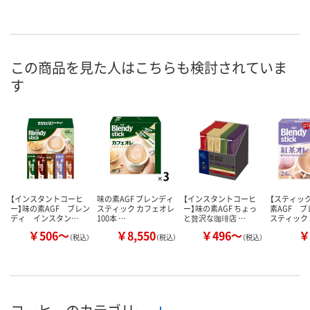
この商品を見た人はこちらも検討されていま
す
【インスタントコーヒ
味の素AGF ブレンディ
【インスタントコーヒ
【スティッ
ー】味の素AGF ブレン
スティック カフェオレ
ー】味の素AGF ちょっ
素AGF 
ディ インスタン…
100本 …
と贅沢な珈琲店 …
スティック
￥506～
￥8,550
￥496～
￥
（税込）
（税込）
（税込）