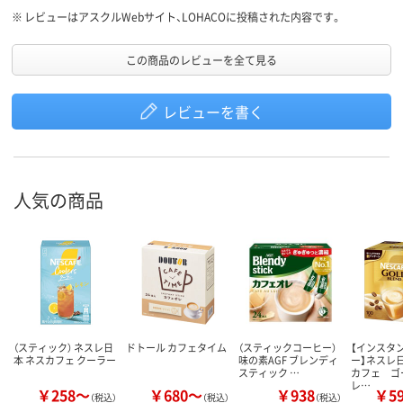
※
レビューはアスクルWebサイト、LOHACOに投稿された内容です。
この商品のレビューを全て見る
レビューを書く
人気の商品
（スティック） ネスレ日
ドトール カフェタイム
（スティックコーヒー）
【インスタ
本 ネスカフェ クーラー
味の素AGF ブレンディ
ー】ネスレ
スティック …
カフェ ゴ
レ…
￥258～
￥680～
￥938
￥5
（税込）
（税込）
（税込）