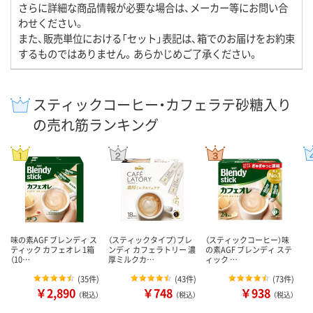
さらに詳細な商品情報が必要な場合は、メーカー等にお問い合
わせください。
また、販売単位における「セット」表記は、箱でのお届けをお約束
するものではありません。あらかじめご了承ください。
スティックコーヒー・カフェラテ砂糖入り
の売れ筋ランキング
味の素AGF ブレンディ ス
（スティックタイプ）ブレ
（スティックコーヒー）味
ティック カフェオレ 1箱
ンディ カフェラトリー 濃
の素AGF ブレンディ ステ
（10…
厚ミルクカ…
ィック …
(
35件
)
(
43件
)
(
73件
)
￥2,890
￥748
￥938
（税込）
（税込）
（税込）