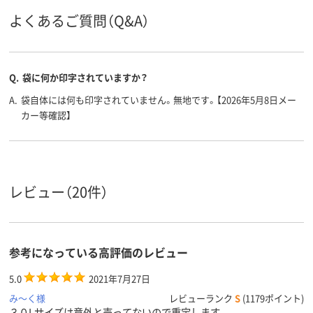
0.024mm
0.012mm0.012
0.016mm
厚さ
よくあるご質問（Q&A）
大型集積ゴミ箱・ダ
大型集積ゴミ箱・ダ
大型集積ゴミ
ゴミ袋用
途
ストカート用
ストカート用
ストカート用
Q.
袋に何か印字されていますか？
低密度ポリエチレン
高密度ポリエチレン
高密度ポリエ
低密度ポリエチレン
（再生プラスチック
高密度ポリエ
A.
袋自体には何も印字されていません。無地です。【2026年5月8日メー
LDPE（ツルツルタイ
40％）高密度ポリエ
HDPE（カサ
カー等確認】
プ）
チレン（再生プラス
プ）
材質
チック40%）
HDPE（カサカサタイ
プ）
ホワイト系
クリア(透明)系
クリア(透明)
レビュー（20件）
カラーグ
ループ
アスクル
商品環境
25
30
スコア
参考になっている高評価のレビュー
5.0
2021年7月27日
み～く様
レビューランク
S
(1179ポイント)
３０Lサイズは意外と売ってないので重宝します。