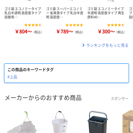
ゴミ袋 エコノミータイプ
ゴミ袋 スーパーエコノミ
ゴミ袋 エコノミータイプ
ゴ
乳白半透明 高密度タイプ
ー 省資源タイプ 乳白半透
半透明 高密度タイプ 再生
プ
詰替用 …
明 高密度…
原料40…
詰
￥804～
￥789～
￥300～
（税込）
（税込）
（税込）
ランキングをもっと見る
この商品のキーワードタグ
#上品
メーカーからのおすすめ商品
スポンサー