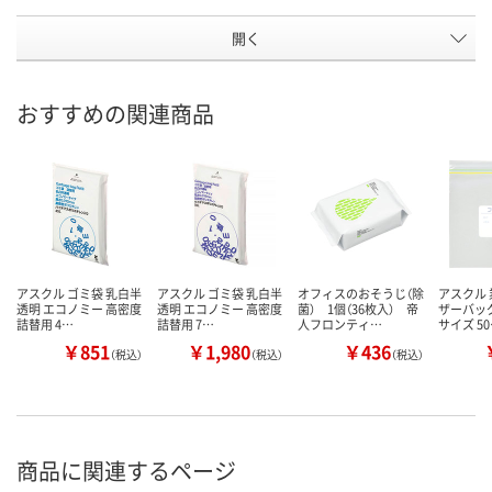
開く
おすすめの関連商品
アスクル ゴミ袋 乳白半
アスクル ゴミ袋 乳白半
オフィスのおそうじ（除
アスクル 
透明 エコノミー 高密度
透明 エコノミー 高密度
菌） 1個（36枚入） 帝
ザーバッグ
詰替用 4…
詰替用 7…
人フロンティ…
サイズ 5
￥851
￥1,980
￥436
（税込）
（税込）
（税込）
商品に関連するページ