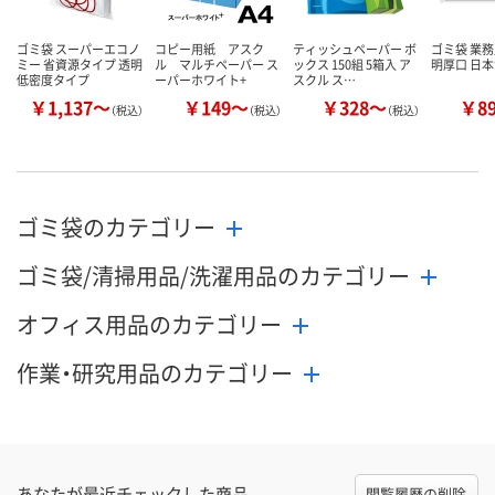
ゴミ袋 スーパーエコノ
コピー用紙 アスク
ティッシュペーパー ボ
ゴミ袋 業務
ミー 省資源タイプ 透明
ル マルチペーパー ス
ックス 150組 5箱入 ア
明厚口 日
低密度タイプ
ーパーホワイト+
スクル ス…
￥1,137～
￥149～
￥328～
￥8
（税込）
（税込）
（税込）
ゴミ袋のカテゴリー
ゴミ袋/清掃用品/洗濯用品のカテゴリー
オフィス用品のカテゴリー
作業・研究用品のカテゴリー
あなたが最近チェックした商品
閲覧履歴の削除