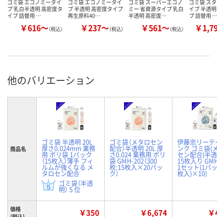
ゴミ袋 エコノミータイ
ゴミ袋 エコノミータイ
ゴミ袋 スーパーエコノ
ゴミ袋 ス
プ 乳白半透明 高密度タ
プ 半透明 高密度タイプ
ミー 省資源タイプ 乳白
イプ 半透明
イプ 詰替用 …
再生原料40…
半透明 高密度…
プ 詰替用 
￥616～
￥237～
￥561～
￥1,7
（税込）
（税込）
（税込）
他のバリエーション
ゴミ袋 半透明 20L
ゴミ袋（メタロセン
伊藤忠リーテ
厚さ0.024mm 業務
配合）半透明 20L 厚
ンク ゴミ袋(
商品名
用 ポリ袋 1パック
さ0.024 業務用 ポリ
セン配合)半透
（15枚入）薄手 フィ
袋 GMH-202（300
15枚入り GMH
ルムが強くなる メ
枚:15枚入×20パッ
1セット(1パッ
タロセン配合
ク）
枚入)×10)
ゴミ袋（半透
明） 5 位
価格
￥350
￥6,674
￥4
(税込)