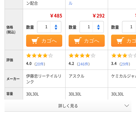
ン配合
ル
￥485
￥292
数量
数量
数量
価格
(税込)
カゴへ
カゴへ
カ
評価
4.0
4.2
3.4
（
20件
）
（
246件
）
（
29件
）
伊藤忠リーテイルリ
アスクル
ケミカルジャ
メーカー
ンク
30L30L
30L30L
30L30L
容量
ゴミ袋カ
詳しく見る
半透明
半透明
半透明
ラー
1パック
15
30
20
あたり枚
数