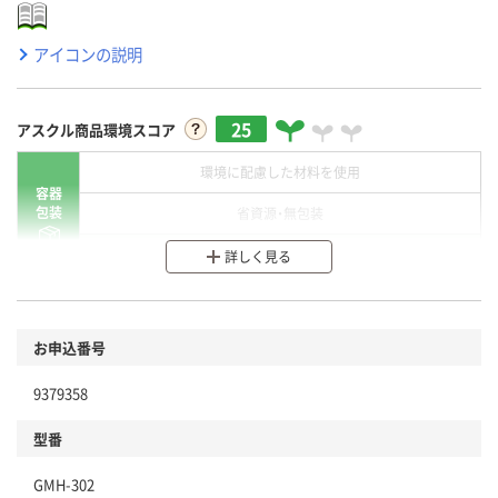
アイコンの説明
25
アスクル商品環境スコア
環境に配慮した材料を使用
容器
包装
省資源・無包装
分別・リサイクルしやすい設計
詳しく見る
環境に配慮した材料を使用
商品
お申込番号
本体
省資源・省エネ・節水
9379358
分別・リサイクルしやすい設計
型番
独自の回収スキームがある
GMH-302
仕組
アスクルで資源循環している