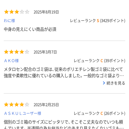
2025年8月19日
わに様
レビューランク
S
(3429ポイント)
中身の見えにくい商品が必須
2025年3月7日
ＡＫＯ様
レビューランク
C
(39ポイント)
メタロセン配合のゴミ袋は、従来のポリエチレン製ゴミ袋に比べて
強度や柔軟性に優れているの購入しました。一般的なゴミ袋より少
しお高いですが、強度と柔軟性を考えると、十分満足できる品質だと
続きを見る
思います。
2025年2月25日
ＡＳＫＵＬユーザー様
レビューランク
C
(26ポイント)
個別のゴミ箱のサイズにピッタリで、そこそこ丈夫なのでいつも頼
んでいます。半透明の為お弁当などのあまり見えたくないゴミも捨