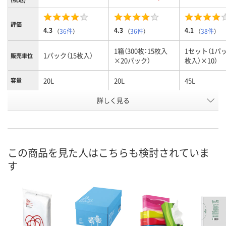
評価
4.3
4.3
4.1
（
36件
）
（
36件
）
（
38件
）
1箱（300枚：15枚入
1セット（1パッ
1パック（15枚入）
販売単位
×20パック）
枚入）×10）
20L
20L
45L
容量
お申込番
詳しく見る
9379492
9483552
ANU2288
号
あり
あり
あり
在庫
8月8日（土）
8月8日（土）
8月8日（土）
お届け日
この商品を見た人はこちらも検討されていま
す
数量
数量
数量
カゴへ
カゴへ
カ