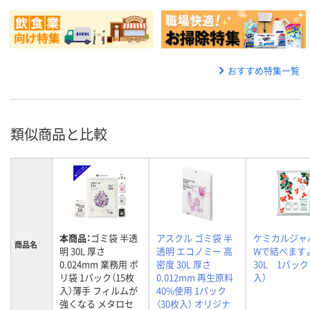
おすすめ特集一覧
類似商品と比較
本商品：
ゴミ袋 半透
アスクル ゴミ袋 半
ケミカルジ
商品名
明 30L 厚さ
透明 エコノミー 高
Wで結べま
0.024mm 業務用 ポ
密度 30L 厚さ
30L 1パック
リ袋 1パック（15枚
0.012mm 再生原料
入）
入）薄手 フィルムが
40%使用 1パック
強くなる メタロセ
（30枚入） オリジナ