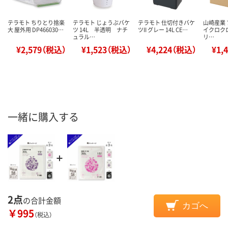
テラモト ちりとり捨楽
テラモト じょうぶバケ
テラモト 仕切付きバケ
山崎産業 
大 屋外用 DP466030…
ツ 14L 半透明 ナチ
ツII グレー 14L CE…
イクロクロ
ュラル…
リ…
¥2,579（税込）
¥1,523（税込）
¥4,224（税込）
¥1,
一緒に購入する
2点
の合計金額
カゴへ
￥995
（税込）