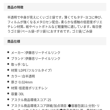
商品の特徴
温室効果ガスなどの削減
半透明で中身が見えにくいゴミ袋です。薄くてもタテ・ヨコに伸び、
この商品の環境配慮ポイントです。下記商品詳細「
フィルムが強くなるメタロセン配合。柔らかな感触の低密度ポリエ
アスクル商品環境スコア詳細／加点項目
」で確認できます。
チレン材質。紙やペットボトルなど軽量物に適しています。毎日使
うゴミ袋（ペール袋・ポリ袋）におすすめです。ゴミ袋/ごみ袋
商品仕様
メーカー：伊藤忠リーテイルリンク
ブランド：伊藤忠リーテイルリンク
取っ手：なし
材質：LDPE（ツルツルタイプ）
カラー：白半透明
厚さ：0.024mm
材質：低密度ポリエチレン
容量：30L
アスクル商品環境スコア：25
アスクル商品環境スコア詳細/加点項目：●容器包装11:分別・リ