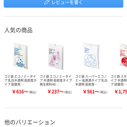
レビューを書く
人気の商品
ゴミ袋 エコノミータイ
ゴミ袋 エコノミータイ
ゴミ袋 スーパーエコノ
ゴミ袋 ス
プ 乳白半透明 高密度タ
プ 半透明 高密度タイプ
ミー 省資源タイプ 乳白
イプ 半透明
イプ 詰替用 …
再生原料40…
半透明 高密度…
プ 詰替用 
￥616～
￥237～
￥561～
￥1,7
（税込）
（税込）
（税込）
他のバリエーション