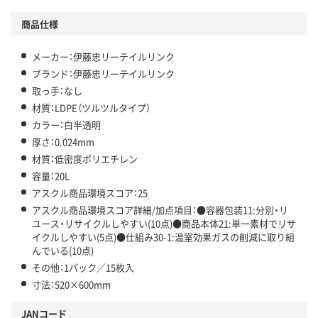
商品仕様
メーカー：伊藤忠リーテイルリンク
ブランド：伊藤忠リーテイルリンク
取っ手：なし
材質：LDPE（ツルツルタイプ）
カラー：白半透明
厚さ：0.024mm
材質：低密度ポリエチレン
容量：20L
アスクル商品環境スコア：25
アスクル商品環境スコア詳細/加点項目：●容器包装11:分別・リ
ユース・リサイクルしやすい(10点)●商品本体21:単一素材でリサ
イクルしやすい(5点)●仕組み30-1:温室効果ガスの削減に取り組
んでいる(10点)
その他：1パック／15枚入
寸法：520×600mm
JANコード