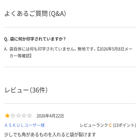
0.024mm
0.012mm0.012
0.010mm
厚さ
よくあるご質問（Q&A）
大型集積ゴミ箱・ダ
大型集積ゴミ箱・ダ
ゴミ袋用
途
ストカート用
ストカート用
Q.
袋に何か印字されていますか？
低密度ポリエチレン
高密度ポリエチレン
高密度ポリエ
低密度ポリエチレン
（再生プラスチック
HDPE（カサ
A.
袋自体には何も印字されていません。無地です。【2026年5月8日メー
LDPE（ツルツルタイ
40％）高密度ポリエ
プ）
カー等確認】
プ）
チレン（再生プラス
材質
チック40%）
HDPE（カサカサタイ
プ）
ホワイト系
クリア(透明)系
マルチカラー
レビュー（36件）
カラーグ
ループ
セット
アスクル
商品環境
25
30
20
スコア
2026年4月22日
ＡＳＫＵＬユーザー様
レビューランク
C
(13ポイント)
少しでも角があるものを入れると袋が裂けます