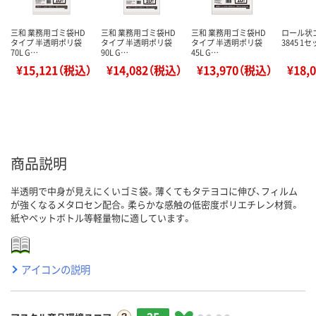
三和 業務用ゴミ袋HD
三和 業務用ゴミ袋HD
三和 業務用ゴミ袋HD
ロール状ゴミ
タイプ 半透明ポリ袋
タイプ 半透明ポリ袋
タイプ 半透明ポリ袋
3845 1
70L G…
90L G…
45L G…
¥15,121（税込）
¥14,082（税込）
¥13,970（税込）
¥18,
商品説明
半透明で中身が見えにくいゴミ袋。薄くてもタテヨコに伸び、フィルム
が強くなるメタロセン配合。柔らかな感触の低密度ポリエチレン材質。
紙やペットボトル等軽量物に適しています。
アイコンの説明