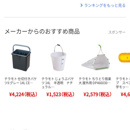
ランキングをもっと見る
メーカーからのおすすめ商品
スポンサー
テラモト 仕切付きバケ
テラモト じょうぶバケ
テラモト ちりとり捨楽
テラモト
ツII グレー 14L CE…
ツ 14L 半透明 ナチ
大 屋外用 DP466030…
プ スペア
ュラル…
学モッ…
¥4,224（税込）
¥1,523（税込）
¥2,579（税込）
¥4,