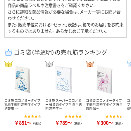
商品の商品ラベルや注意書きをご確認ください。
さらに詳細な商品情報が必要な場合は、メーカー等にお問い合
わせください。
また、販売単位における「セット」表記は、箱でのお届けをお約束
するものではありません。あらかじめご了承ください。
ゴミ袋（半透明）の売れ筋ランキング
ゴミ袋 エコノミータイプ
ゴミ袋 スーパーエコノミ
ゴミ袋 エコノミータイプ
ゴ
乳白半透明 高密度タイプ
ー 省資源タイプ 乳白半透
半透明 高密度タイプ 再生
プ
詰替用 …
明 高密度…
原料40…
詰
￥851～
￥789～
￥300～
（税込）
（税込）
（税込）