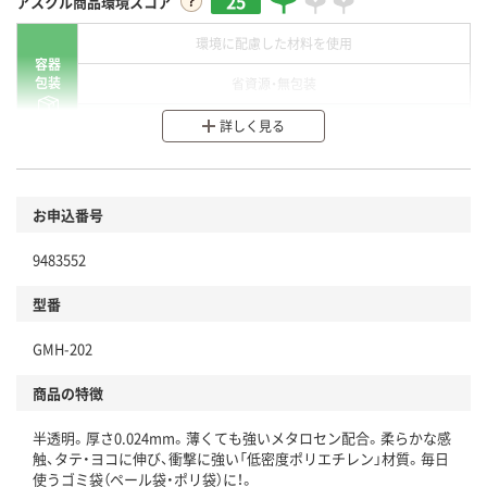
25
アスクル商品環境スコア
環境に配慮した材料を使用
容器
包装
省資源・無包装
分別・リサイクルしやすい設計
詳しく見る
環境に配慮した材料を使用
商品
お申込番号
本体
省資源・省エネ・節水
9483552
分別・リサイクルしやすい設計
型番
独自の回収スキームがある
GMH-202
仕組
アスクルで資源循環している
商品の特徴
温室効果ガスなどの削減
半透明。厚さ0.024mm。薄くても強いメタロセン配合。柔らかな感
この商品の環境配慮ポイントです。下記商品詳細「
触、タテ・ヨコに伸び、衝撃に強い「低密度ポリエチレン」材質。毎日
アスクル商品環境スコア詳細／加点項目
」で確認できます。
使うゴミ袋（ペール袋・ポリ袋）に！。