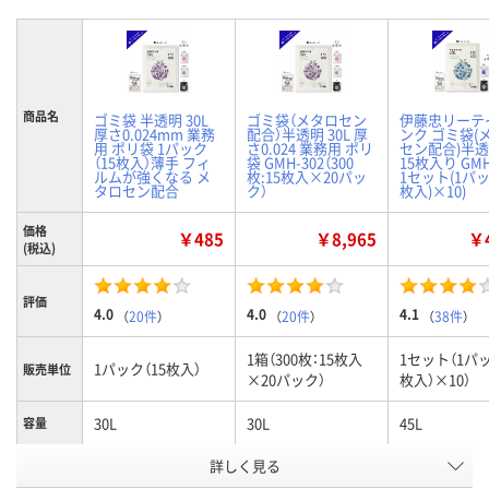
商品名
ゴミ袋 半透明 30L
ゴミ袋（メタロセン
伊藤忠リーテ
厚さ0.024mm 業務
配合）半透明 30L 厚
ンク ゴミ袋(
用 ポリ袋 1パック
さ0.024 業務用 ポリ
セン配合)半透
（15枚入）薄手 フィ
袋 GMH-302（300
15枚入り GMH
ルムが強くなる メ
枚:15枚入×20パッ
1セット(1パッ
タロセン配合
ク）
枚入)×10)
価格
￥485
￥8,965
￥4
(税込)
評価
4.0
4.0
4.1
（
20件
）
（
20件
）
（
38件
）
1箱（300枚：15枚入
1セット（1パッ
1パック（15枚入）
販売単位
×20パック）
枚入）×10）
30L
30L
45L
容量
お申込番
詳しく見る
9379358
9483580
ANU2288
号