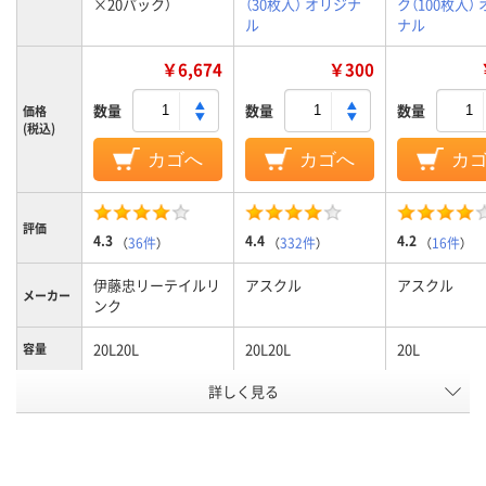
×20パック）
（30枚入） オリジナ
ク（100枚入）
ル
ナル
￥6,674
￥300
数量
数量
数量
価格
(税込)
カゴへ
カゴへ
カ
評価
4.3
4.4
4.2
（
36件
）
（
332件
）
（
16件
）
伊藤忠リーテイルリ
アスクル
アスクル
メーカー
ンク
20L20L
20L20L
20L
容量
ゴミ袋カ
詳しく見る
半透明
半透明
半透明
ラー
1パック
15
30
100
あたり枚
数