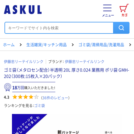
カゴ
メニュー
ホーム
生活雑貨/キッチン用品
ゴミ袋/清掃用品/洗濯用品
伊藤忠リーテイルリンク
ブランド：
伊藤忠リーテイルリンク
ゴミ袋（メタロセン配合）半透明 20L 厚さ0.024 業務用 ポリ袋 GMH-
202（300枚:15枚入×20パック）
18
万回
購入いただきました！
4.3
（
36
件のレビュー
）
ランキングを見る：
ゴミ袋