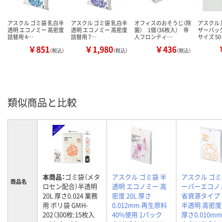
アスクル ゴミ袋 乳白半
アスクル ゴミ袋 乳白半
オフィスのおそうじ（除
アスクル 
透明 エコノミー 高密度
透明 エコノミー 高密度
菌） 1個（36枚入） 帝
ザーバッグ
詰替用 4…
詰替用 7…
人フロンティ…
サイズ 5
￥851
￥1,980
￥436
（税込）
（税込）
（税込）
類似商品と比較
本商品：
ゴミ袋（メタ
アスクル ゴミ袋 半
アスクル ゴミ
商品名
ロセン配合）半透明
透明 エコノミー 高
ーパーエコノ
20L 厚さ0.024 業務
密度 20L 厚さ
省資源タイプ
用 ポリ袋 GMH-
0.012mm 再生原料
半透明 高密度 
202（300枚:15枚入
40%使用 1パック
厚さ0.010mm