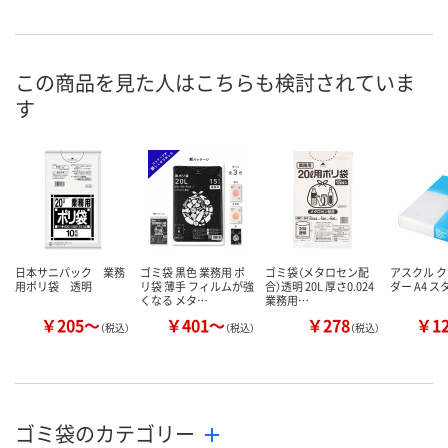
あり
あり
あり
在庫
8月8日（土）
8月8日（土）
8月8日（土）
お届け日
この商品を見た人はこちらも検討されていま
す
数量
数量
数量
カゴへ
カゴへ
カ
日本サニパック 業務
ゴミ袋 黒色 業務用 ポ
ゴミ袋（メタロセン配
アスクル 
用ポリ袋 透明
リ袋 薄手 フィルムが強
合）透明 20L 厚さ0.024
ダー A4 
くなる メタ…
業務用…
￥205～
￥401～
￥278
￥1
（税込）
（税込）
（税込）
ゴミ袋のカテゴリー