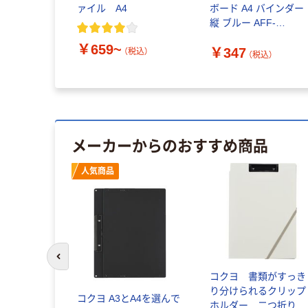
ァイル A4
ボード A4 バインダー
縦 ブルー AFF-
CCB001-BL 1個 60-
￥659~
￥347
7278-06（直送品）
（税込）
（税込）
メーカーからのおすすめ商品
人気商品
前のスライドへ
コクヨ 書類がすっき
り分けられるクリップ
コクヨ A3とA4を選んで
ホルダー 二つ折り