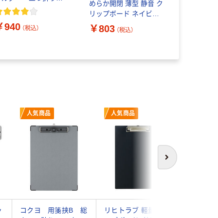
めらか開閉 薄型 静音 ク
バインダー クリップ
冊
￥1,334
リップボード ネイビー
ファイル A4 グリー
ヨハ-US73DB 1枚 コク
￥940
￥803
ン ヨハ-MC50G 1冊
（税込）
（税込）
ヨ
人気商品
人気商品
人気商
次へ
ッ
コクヨ 用箋挟B 総
リヒトラブ 軽量クリ
ライオン