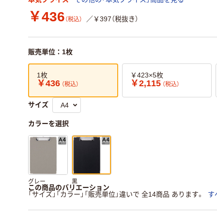
￥436
／￥397（税抜き）
（税込）
販売単位：1枚
1枚
￥423×5枚
￥436
￥2,115
（税込）
（税込）
サイズ
カラーを選択
グレー
黒
この商品のバリエーション
「サイズ」「カラー」「販売単位」違いで 全14商品 あります。
す