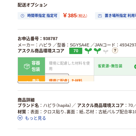
配送オプション
￥385
時間帯指定 指定可
置き場所指定 利用
（税込）
お申込番号：938787
メーカー：ハピラ
／型番：SGYSA4E
／JANコード：4934297
アスクル商品環境スコア
70
容器
環境に配慮した材料を使
省資源・無包装
用
包装
詳しく見る
商品
環境に配慮した材料
省資源・省エネ・節水
本体
を使用
独自の回収スキームがあ
アスクルで資源循環し
商品詳細
仕組
る
いる
ブランド名
ハピラ（hapila）
／
アスクル商品環境スコア
70
材質
表面：クロス貼り、裏面：紙、芯材：古紙パルプ配合率10
この商品の環境配慮ポイントです。詳しくはページ下部の商品
もっと見る
ア詳細／加点項目
」で確認できます。