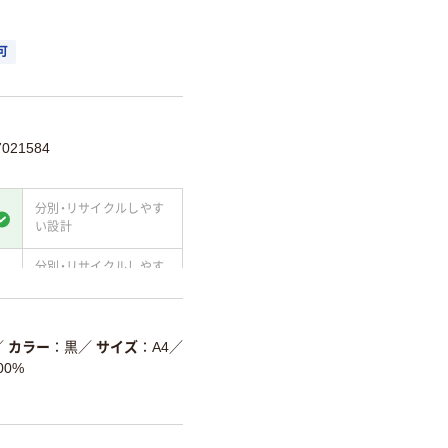
可
021584
分別・リサイクルしやす
い設計
分別・リサイクルしやす
い設計
て
温室効果ガスなどの削
減
／
カラー
黒
／
サイズ
A4
／
0%
詳細「
アスクル商品環境スコ