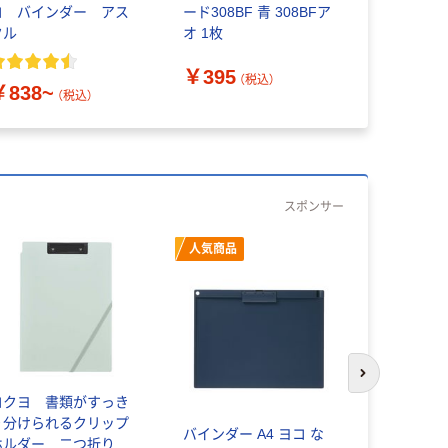
コ バインダー アス
ード308BF 青 308BFア
リ乾電池 
クル
オ 1枚
ージ アス
ナル
￥395
（税込）
￥838~
￥140~
（税込）
スポンサー
人気商品
次のスライド
コクヨ 書類がすっき
コクヨ A3
り分けられるクリップ
使えるクリ
バインダー A4 ヨコ な
ホルダー 二つ折り
カーキ ヨハ-