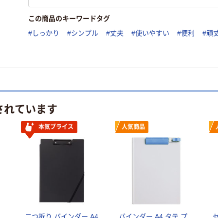
この商品のキーワードタグ
#しっかり
#シンプル
#丈夫
#使いやすい
#便利
#頑
されています
本気プライス
人気商品
二つ折り バインダー A4
バインダー A4 タテ プ