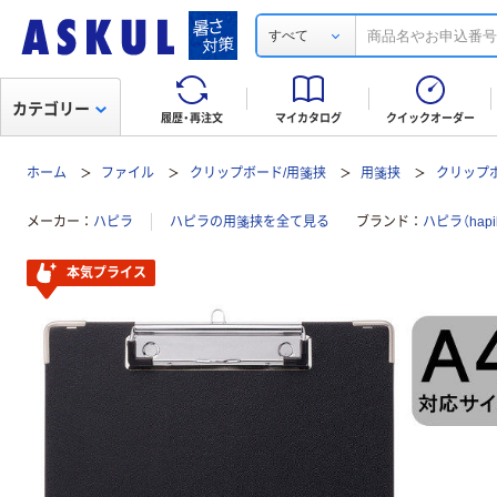
すべて
カテゴリー
履歴・再注文
マイカタログ
クイックオーダー
ホーム
ファイル
クリップボード/用箋挟
用箋挟
クリップ
メーカー
ハピラ
ハピラの用箋挟を全て見る
ブランド
ハピラ（hapi
本気プライス