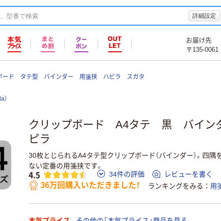
詳細設定
お届け先
〒135-0061
ボード タテ型 バインダー 用箋挟 ハピラ スガタ
la）
クリップボード A4タテ 黒 バイン
ピラ
30枚とじられるA4タテ型クリップボード（バインダー）。四隅
ない定番の用箋挟です。
4.5
34件の評価
レビューを書く
36万回購入いただきました！
ランキングをみる
用
本気プライス
その他の「本気プライス」商品を見る