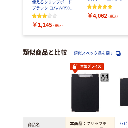
使えるクリップボード
バインダー クリップ
ブラック ヨハ-WR50D
ファイル A4 ホワ
1冊
￥4,062
ト ヨハ-MC50W 4
（税込）
（直送品）
￥1,145
（税込）
類似商品と比較
類似スペック品を探す
本気プライス
本商品：
クリップボ
ハピ
商品名