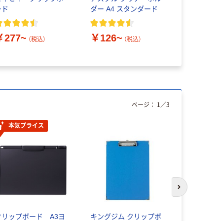
ード
ダー A4 スタンダード
ード（カバー
￥277~
￥126~
￥627~
（税込）
（税込）
ページ：
1
／
3
本気プライス
オリジ
次のスライド
クリップボード A3ヨ
キングジム クリップボ
乾電池 単