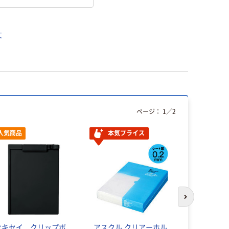
丈
ページ：
1
／
2
人気商品
本気プライス
次のスライド
セキセイ クリップボ
アスクル クリアーホル
キングジム