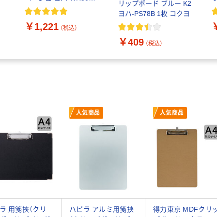
リップボード ブルー K2
1冊
ヨハ-PS78B 1枚 コクヨ
イ
￥1,221
冊
（税込）
￥409
（税込）
人気商品
人気商品
ラ 用箋挟（クリ
ハピラ アルミ用箋挟
得力東京 MDFクリ