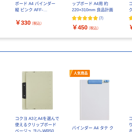
ボード A4 バインダー
ップボード A4用 約
縦 ピンク AFF-
220×310mm 良品計画
CCB001-PK 1個 60-
(
7
)
￥330
7278-04（直送品）
（税込）
￥450
（税込）
人気商品
コクヨ A3とA4を選んで
使えるクリップボード
バインダー A4 タテ ク
ベージュ ヨハ-WR50LS