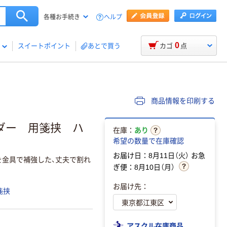
ヘルプ
各種お手続き
0
スイートポイント
あとで買う
カゴ
点
商品情報を印刷する
ダー 用箋挟 ハ
在庫：
あり
希望の数量で在庫確認
お届け日：8月11日（火）
お急
を金具で補強した、丈夫で割れ
ぎ便：8月10日（月）
お届け先：
箋挟
アスクル在庫商品