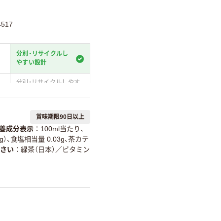
517
分別・リサイクルし
やすい設計
分別・リサイクルしやす
い設計
温室効果ガスなどの
賞味期限90日以上
削減
養成分表示
100ml当たり、
詳細「
アスクル商品環境スコ
g）、食塩相当量 0.03g、茶カテ
さい
緑茶（日本）／ビタミン