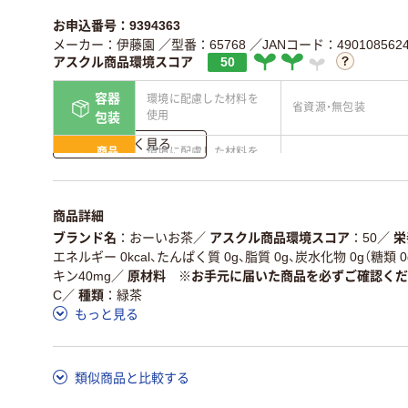
お申込番号：9394363
メーカー：伊藤園
／型番：65768
／JANコード：4901085624
アスクル商品環境スコア
50
容器
環境に配慮した材料を
省資源・無包装
使用
包装
詳しく見る
商品
環境に配慮した材料を
省資源・省エネ・節水
本体
使用
独自の回収スキームが
アスクルで資源循環し
仕組
商品詳細
ある
ている
ブランド名
おーいお茶
／
アスクル商品環境スコア
50
／
栄
この商品の環境配慮ポイントです。詳しくはページ下部の商品
エネルギー 0kcal、たんぱく質 0g、脂質 0g、炭水化物 0g（糖類 0
ア詳細／加点項目
」で確認できます。
キン40mg
／
原材料 ※お手元に届いた商品を必ずご確認くだ
C
／
種類
緑茶
もっと見る
類似商品と比較する