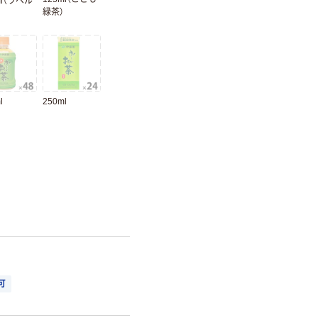
ml（ラベル
緑茶）
l
250ml
。
可