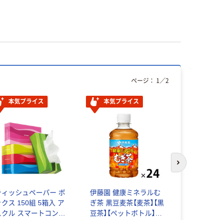
ページ：
1
／
2
本気プライス
本気プライス
本気プ
次のスライド
ティッシュペーパー ボ
伊藤園 健康ミネラルむ
キリンビバ
クス 150組 5箱入 ア
ぎ茶 黒豆麦茶【麦茶】【黒
リンのやわ
スクル スマートコンパ
豆茶】【ペットボトル】
310ml