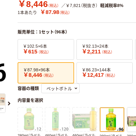
￥8,446
／￥7,821（税抜き）
軽減税率8%
（税込）
￥87.98
1本あたり
（税込）
販売単位：1セット（96本）
￥102.5×6本
￥92.13×24本
￥615
￥2,211
（税込）
（税込）
￥87.98×96本
￥86.23×144本
￥8,446
￥12,417
（税込）
（税込）
容器の種類
内容量を選択
280ml（ラベル
460ml（ラベル
460ml（ラベル