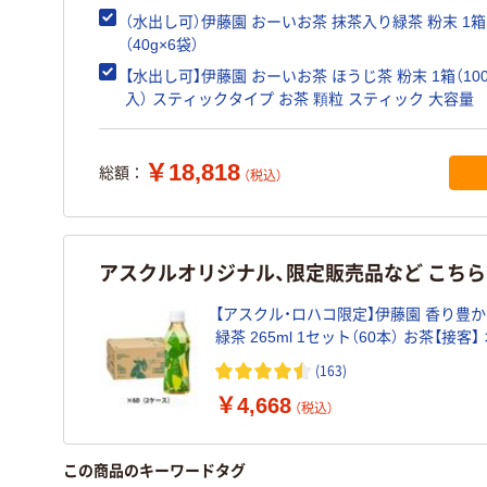
（水出し可）伊藤園 おーいお茶 抹茶入り緑茶 粉末 1箱
（40g×6袋）
【水出し可】伊藤園 おーいお茶 ほうじ茶 粉末 1箱（10
入） スティックタイプ お茶 顆粒 スティック 大容量
￥18,818
総額：
（税込）
アスクルオリジナル、限定販売品など こち
【アスクル・ロハコ限定】伊藤園 香り豊
緑茶 265ml 1セット（60本） お茶【接客】 オリジ
ナル
(163)
￥4,668
（税込）
この商品のキーワードタグ