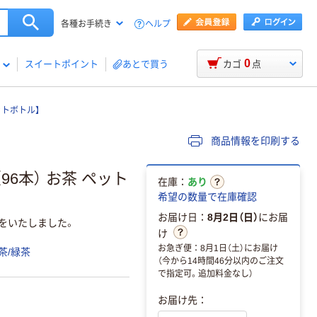
ヘルプ
各種お手続き
0
スイートポイント
あとで買う
カゴ
点
ットボトル】
商品情報を印刷する
（96本） お茶 ペット
在庫：
あり
希望の数量で在庫確認
お届け日：
8月2日（日）
にお届
をいたしました。
け
お急ぎ便：8月1日（土）にお届け
茶/緑茶
（今から14時間46分以内のご注文
で指定可。追加料金なし）
お届け先：