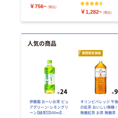
￥756~
（税込）
￥1,282~
（税込）
人気の商品
期間限定価格
伊藤園 おーいお茶 ピュ
キリンビバレッジ 午
アグリーン・レモングリ
の紅茶 おいしい無糖 /
ーン【緑茶】【500ml】
無糖紅茶 お茶 無糖茶 