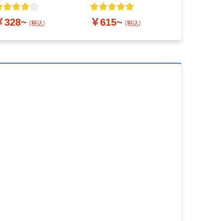
クト ビビッド PEFC認
【缶】【紙パック】【ノンカ
証
フェイン】【お茶】
￥328~
￥615~
￥2,619
（税込）
（税込）