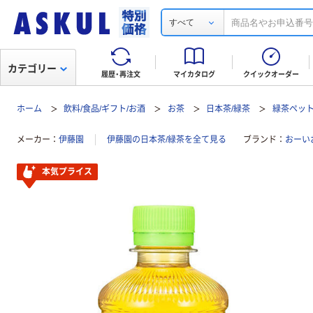
すべて
カテゴリー
履歴・再注文
マイカタログ
クイックオーダー
ホーム
飲料/食品/ギフト/お酒
お茶
日本茶/緑茶
緑茶ペッ
メーカー
伊藤園
伊藤園の日本茶/緑茶を全て見る
ブランド
おーい
本気プライス