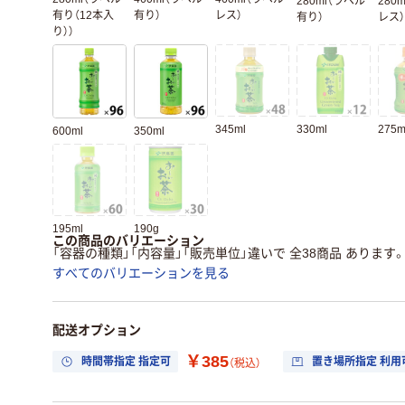
280ml（ラベル
280
有り（12本入
有り）
レス）
有り）
レス）
り））
345ml
330ml
275m
600ml
350ml
195ml
190g
この商品のバリエーション
「容器の種類」「内容量」「販売単位」違いで 全38商品 あります
すべてのバリエーションを見る
配送オプション
￥385
時間帯指定 指定可
置き場所指定 利用
（税込）