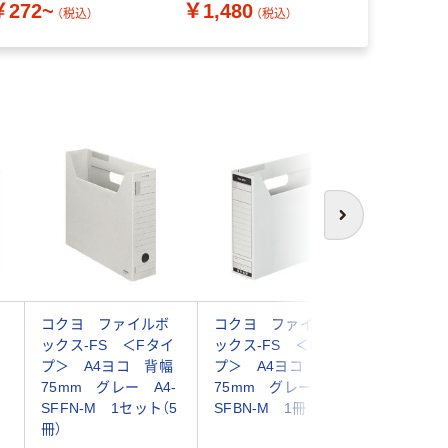
￥272~
￥1,480
F420/WH
（税込）
（税込）
次へ
コクヨ ファイルボ
コクヨ ファイルボ
コクヨ 
ックス-FS ＜Fタイ
ックス-FS ＜Bタイ
ックス-F
プ＞ A4ヨコ 背幅
プ＞ A4ヨコ 背幅
プ＞ フ
75mm グレー A4-
75mm グレー A4-
ヨコ 背
SFFN-M 1セット（5
SFBN-M 1冊
グレー A
冊）
M 1冊