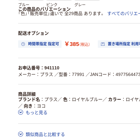
ブルー
ピンク
グレー
この商品のバリエーション
「色」「販売単位」違いで 全29商品 あります。
すべてのバリエ
配送オプション
￥385
時間帯指定 指定可
置き場所指定 利用
（税込）
お申込番号：941110
メーカー：プラス
／型番：77991
／JANコード：4977564473
商品詳細
ブランド名
プラス
／
色
ロイヤルブルー
／
カラー
ロイヤ
／
向き
ヨコ
もっと見る
類似商品と比較する