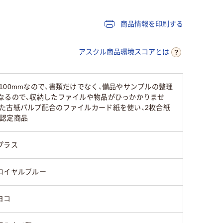
紙
紙
紙
商品情報を印刷する
ヨコ
ヨコ
ヨコ
アスクル商品環境スコアとは
組み立て型
組み立て型
組み立て
00mmなので、書類だけでなく、備品やサンプルの整理
なるので、収納したファイルや物品がひっかかりませ
た古紙パルプ配合のファイルカード紙を使い、2枚合紙
ク認定商品
プラス
ロイヤルブルー
ヨコ