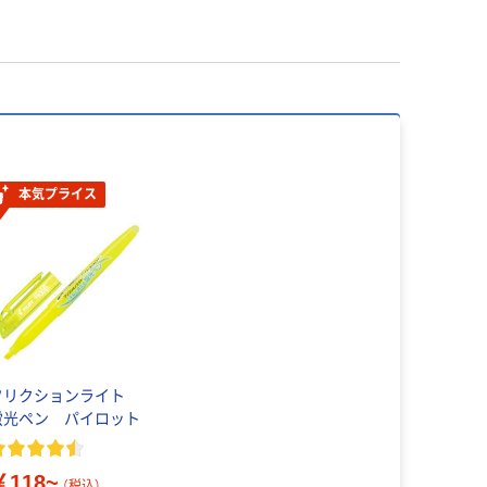
本気プライス
フリクションライト
蛍光ペン パイロット
￥118~
（税込）