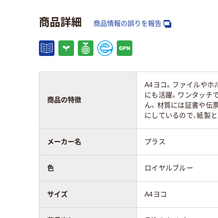
ボックスファイル
紙
紙
商品詳細
の材質
商品情報の誤りを報告
向き
ヨコ
ヨコ
組み立て／成型
組み立て型
組み
A4ヨコ。ファイルやホ
にも活躍。ワンタッチ
アスクル商品環境
商品の特徴
13
ん。材質には証書や伝
スコア
にしているので、紙製
メーカー名
プラス
色
ロイヤルブルー
サイズ
A4ヨコ