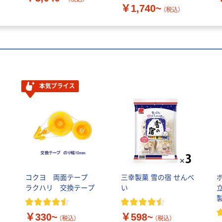
￥1,740~
（税込）
本気プライス
ペ
コクヨ 両面テープ
三幸製菓 雪の宿 せんべ
ム
ラクハリ 交換テープ
い
￥330~
￥598~
（税込）
（税込）