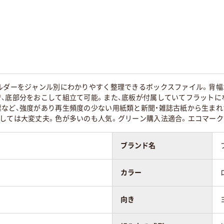
紙
ヨコ
立て型
組み立て型
ルダーをジャンル別にわかりやすく整理できるボックスファイル。背幅1
で、底部分をおこして組立て可能。また、底板が付属していてフラットに
5
票など、強度があり再生頻度の少ない用紙類と新聞・雑誌古紙から生まれ
としては大変丈夫。色が多いのも人気。グリーン購入法適合。エコマー
ブランド名
カラー
向き