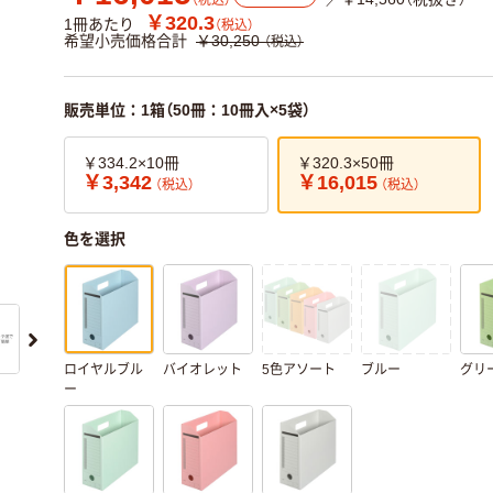
（税込）
￥320.3
1冊あたり
（税込）
希望小売価格合計
￥30,250
（税込）
販売単位：1箱（50冊：10冊入×5袋）
￥334.2×10冊
￥320.3×50冊
￥3,342
￥16,015
（税込）
（税込）
色を選択
ロイヤルブル
バイオレット
5色アソート
ブルー
グリ
ー