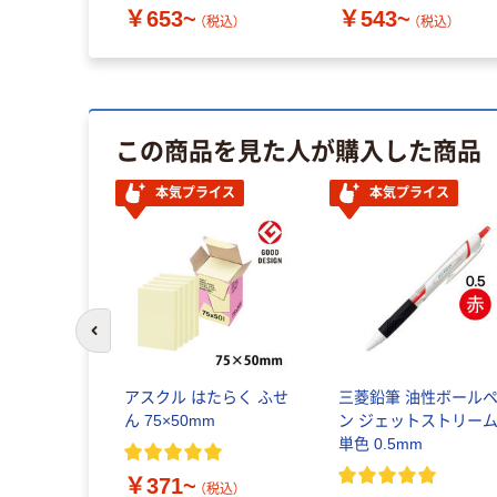
￥653~
￥543~
（税込）
（税込）
この商品を見た人が購入した商品
本気プライス
本気プライス
前のスライドへ
アスクル はたらく ふせ
三菱鉛筆 油性ボール
ん 75×50mm
ン ジェットストリー
単色 0.5mm
￥371~
（税込）