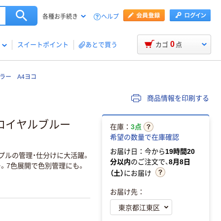
ヘルプ
各種お手続き
0
スイートポイント
あとで買う
カゴ
点
ラー A4ヨコ
商品情報を印刷する
 ロイヤルブルー
在庫：
3点
希望の数量で在庫確認
お届け日：今から
19時間20
プルの管理・仕分けに大活躍。
分以内
のご注文で、
8月8日
。7色展開で色別管理にも。
（土）
にお届け
お届け先：