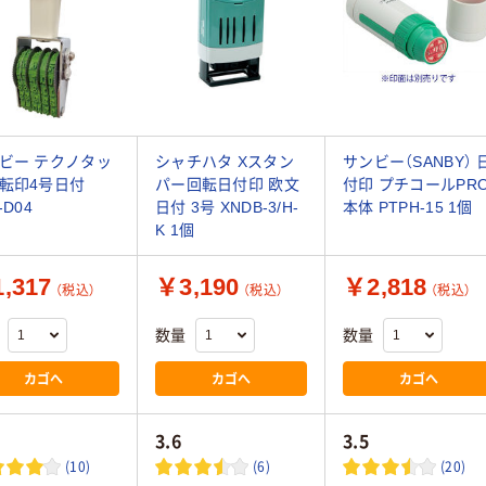
ビー テクノタッ
シャチハタ Xスタン
サンビー（SANBY） 
転印4号日付
パー回転日付印 欧文
付印 プチコールPR
-D04
日付 3号 XNDB-3/H-
本体 PTPH-15 1個
K 1個
,317
￥3,190
￥2,818
（税込）
（税込）
（税込）
数量
数量
カゴへ
カゴへ
カゴへ
3.6
3.5
(10)
(6)
(20)