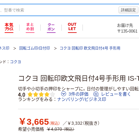
詳細設定
お届け先
〒135-0061
ネス印
回転ゴム印/日付印
コクヨ 回転印 欧文飛日付4号 手形用
ンド
コクヨ
コクヨ 回転印欧文飛日付4号手形用 IS-T
切手や小切手の押印をシャープに。日付の管理がしやすい回転
4.0
3件の評価
レビューを書く
ランキングをみる
ナンバリング/ビジネス印
￥3,665
／￥3,332（税抜き）
（税込）
希望小売価格
￥4,070
（税込）