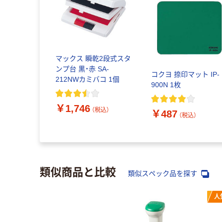
マックス 瞬乾2段式スタ
ンプ台 黒・赤 SA-
コクヨ 捺印マット IP-
212NWカミバコ 1個
900N 1枚
￥1,746
（税込）
￥487
（税込）
類似商品と比較
類似スペック品を探す
人