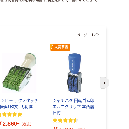
細な商品情報が必要な場合は、製造元にお問い合わせください。
ページ：
1
／
2
人気商品
本気プ
次のスライド
サンビー テクノタッチ
シャチハタ 回転ゴム印
シャイニー
転印 欧文 [明朝体]
エルゴグリップ 本西暦
ンキングス
日付
付印5連 
￥2,860~
（税込）