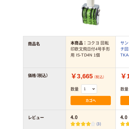
本商品：
コクヨ 回転
サン
商品名
印欧文飛日付4号手形
チ回
用 IS-TD4N 1個
TKA
￥3,665
￥1
価格（税込）
（税込）
数量
数量
カゴへ
4.0
4.0
レビュー
(3)