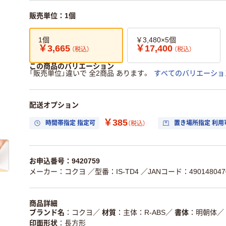
販売単位：1個
1個
￥3,480×5個
￥3,665
￥17,400
（税込）
（税込）
この商品のバリエーション
「販売単位」違いで 全2商品 あります。
すべてのバリエーショ
配送オプション
￥385
時間帯指定 指定可
置き場所指定 利用
（税込）
お申込番号：9420759
メーカー：コクヨ
／型番：IS-TD4
／JANコード：490148047
商品詳細
ブランド名
コクヨ
／
材質
主体：R-ABS
／
書体
明朝体
／
印面形状
長方形