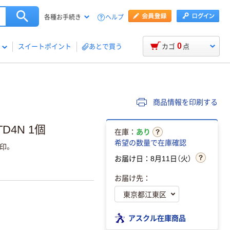
ヘルプ
各種お手続き
0
スイートポイント
あとで買う
カゴ
点
商品情報を印刷する
D4N 1個
在庫：
あり
希望の数量で在庫確認
印。
お届け日：8月11日（火）
お届け先：
アスクル在庫商品