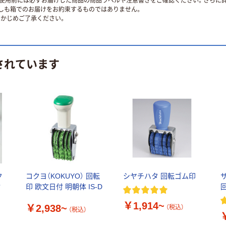
使用前には必ずお届けした商品の商品ラベルや注意書きをご確認ください。さらに詳
ずしも箱でのお届けをお約束するものではありません。
かじめご了承ください。
されています
ク
コクヨ（KOKUYO） 回転
シヤチハタ 回転ゴム印
付
印 欧文日付 明朝体 IS-D
回
￥1,914~
￥2,938~
（税込）
（税込）