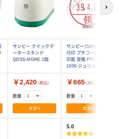
次へ
日
サンビー クイックデ
サンビー（SANBY） 日
コクヨ 回転
O
ータースタンド
付印 プチコールPRO
1個
QDSS-MGRE 1個
印面 受領 PTPI-15K-
1006 ジュリョウ 1個
￥2,420
￥665
￥3,6
（税込）
（税込）
数量
数量
数量
カゴへ
カゴへ
5.0
(1)