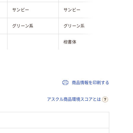
サンビー
サンビー
コクヨ
グリーン系
グリーン系
グリーン
楷書体
明朝体
円形
円形
長方形
商品情報を印刷する
アスクル商品環境スコアとは