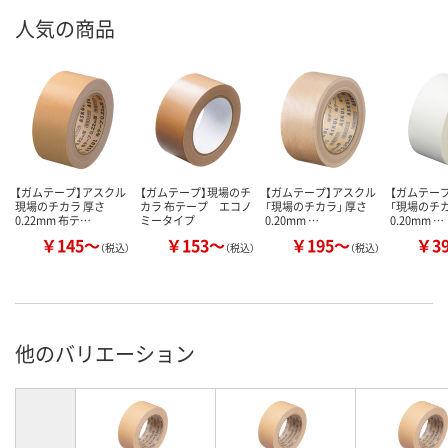
人気の商品
【ガムテープ】アスクル
【ガムテープ】現場のチ
【ガムテープ】アスクル
【ガムテー
現場のチカラ 厚さ
カラ 布テープ エコノ
「現場のチカラ」 厚さ
「現場のチカ
0.22mm 布テ…
ミータイプ
0.20mm …
0.20mm …
￥145～
￥153～
￥195～
￥3
（税込）
（税込）
（税込）
他のバリエーション