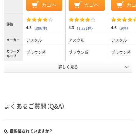
カゴへ
カゴへ
カ
評価
4.3
4.3
4.6
（
886件
）
（
1,221件
）
（
9件
）
アスクル
アスクル
アスクル
メーカー
カラーグ
ブラウン系
ブラウン系
ブラウン系
ループ
詳しく見る
手で切れる
手で切れる
テープタ
イプ
25m
25m
長さ
アスクル
よくあるご質問（Q&A）
商品環境
25
10
10
スコア
Q.
個包装されていますか？