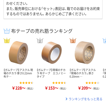
わせください。
また、販売単位における「セット」表記は、箱でのお届けをお約束
するものではありません。あらかじめご了承ください。
布テープの売れ筋ランキング
【ガムテープ】アスクル 現
【ガムテープ】現場のチカ
【ガムテープ】アスクル
【
場のチカラ 厚さ0.22mm
ラ 布テープ エコノミー
「現場のチカラ」 厚さ
「
布テ…
タイプ
0.20mm …
0.
￥228～
￥153～
￥209～
（税込）
（税込）
（税込）
ランキングをもっと見る