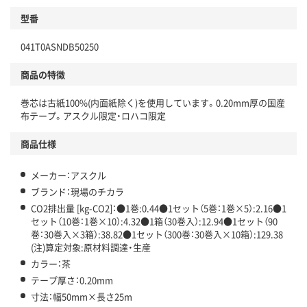
型番
独自の回収スキームがある
041T0ASNDB50250
仕組
アスクルで資源循環している
商品の特徴
温室効果ガスなどの削減
巻芯は古紙100%(内面紙除く)を使用しています。0.20mm厚の国産
この商品の環境配慮ポイントです。下記商品詳細「
布テープ。アスクル限定・ロハコ限定
アスクル商品環境スコア詳細／加点項目
」で確認できます。
商品仕様
メーカー：アスクル
ブランド：現場のチカラ
CO2排出量 [kg-CO2]：●1巻:0.44●1セット（5巻：1巻×5）:2.16●1
セット（10巻：1巻×10）:4.32●1箱（30巻入）:12.94●1セット（90
巻：30巻入×3箱）:38.82●1セット（300巻：30巻入×10箱）:129.38
(注)算定対象:原材料調達・生産
カラー：茶
テープ厚さ：0.20mm
寸法：幅50mm×長さ25m