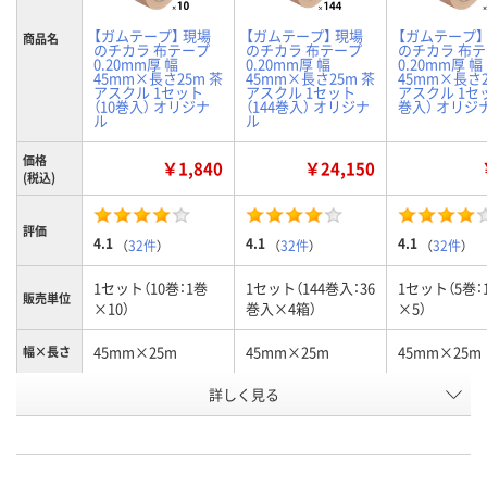
【ガムテープ】 現場
【ガムテープ】 現場
【ガムテープ】
商品名
のチカラ 布テープ
のチカラ 布テープ
のチカラ 布
0.20mm厚 幅
0.20mm厚 幅
0.20mm厚 幅
45mm×長さ25m 茶
45mm×長さ25m 茶
45mm×長さ2
アスクル 1セット
アスクル 1セット
アスクル 1セ
（10巻入） オリジナ
（144巻入） オリジナ
巻入） オリジ
ル
ル
価格
￥1,840
￥24,150
(税込)
評価
4.1
4.1
4.1
（
32件
）
（
32件
）
（
32件
）
1セット（10巻：1巻
1セット（144巻入：36
1セット（5巻：
販売単位
×10）
巻入×4箱）
×5）
45mm×25m
45mm×25m
45mm×25m
幅×長さ
お申込番
詳しく見る
EK47859
EK47862
EK47863
号
あり
あり
あり
在庫