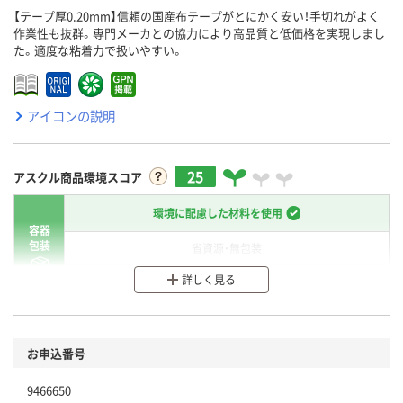
【テープ厚0.20mm】信頼の国産布テープがとにかく安い！手切れがよく
作業性も抜群。専門メーカとの協力により高品質と低価格を実現しまし
た。適度な粘着力で扱いやすい。
アイコンの説明
25
アスクル商品環境スコア
環境に配慮した材料を使用
容器
包装
省資源・無包装
詳しく見る
分別・リサイクルしやすい設計
環境に配慮した材料を使用
商品
お申込番号
本体
省資源・省エネ・節水
9466650
分別・リサイクルしやすい設計