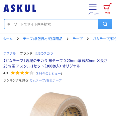
カゴ
メニュー
ホーム
テープ/梱包資材/店舗用品
テープ
ガムテープ/梱
アスクル
ブランド：
現場のチカラ
【ガムテープ】 現場のチカラ 布テープ 0.20mm厚 幅50mm×長さ
25m 茶 アスクル 1セット（300巻入） オリジナル
4.3
（
886
件のレビュー
）
ランキングを見る：
ガムテープ/梱包テープ