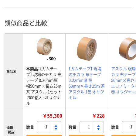
類似商品と比較
本商品：
【ガムテー
【ガムテープ】 現場
アスクル 現
商品名
プ】 現場のチカラ 布
のチカラ 布テープ
カラ 布テー
テープ 0.20mm厚
0.22mm厚 幅
50mm×長さ
幅50mm×長さ25m
50mm×長さ25m 茶
エコノミータイ
茶 アスクル 1セット
アスクル 1巻 オリジ
巻 オリジナル
（300巻入） オリジナ
ナル
ル
￥55,300
￥228
数量
数量
数量
価格
(税込)