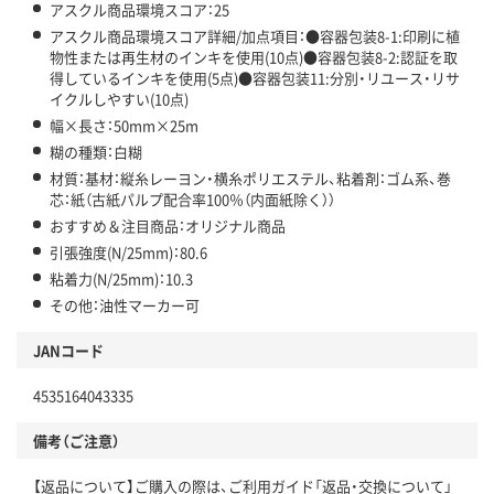
アスクル商品環境スコア：25
アスクル商品環境スコア詳細/加点項目：●容器包装8-1:印刷に植
物性または再生材のインキを使用(10点)●容器包装8-2:認証を取
得しているインキを使用(5点)●容器包装11:分別・リユース・リサ
イクルしやすい(10点)
幅×長さ：50mm×25m
糊の種類：白糊
材質：基材：縦糸レーヨン・横糸ポリエステル、粘着剤：ゴム系、巻
芯：紙（古紙パルプ配合率100％（内面紙除く））
おすすめ＆注目商品：オリジナル商品
引張強度(N/25mm)：80.6
粘着力(N/25mm)：10.3
その他：油性マーカー可
JANコード
4535164043335
備考（ご注意）
【返品について】ご購入の際は、ご利用ガイド「返品・交換について」