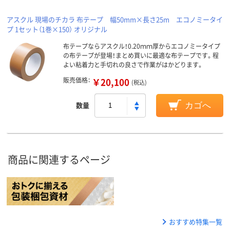
アスクル 現場のチカラ 布テープ 幅50mm×長さ25m エコノミータイ
プ 1セット（1巻×150） オリジナル
布テープならアスクル！0.20ｍｍ厚からエコノミータイプ
の布テープが登場！まとめ買いに最適な布テープです。程
よい粘着力と手切れの良さで作業がはかどります。
販売価格：
￥20,100
(税込)
数量
カゴへ
商品に関連するページ
おすすめ特集一覧