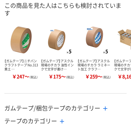
8月10日（月）
8月10日（月）
8月10日（月）
お届け日
この商品を見た人はこちらも検討されていま
す
数量
数量
数量
カゴへ
カゴへ
カ
【ガムテープ】ニチバン
【ガムテープ】アスクル
【ガムテープ】アスクル
【ガムテー
クラフトテープ No.313
現場のチカラ 油性イン
現場のチカラ ラミネー
現場のチカ
黄土 …
クで文字が書け…
ト加工 クラフ…
クで文字が
￥247～
￥175～
￥259～
￥8,1
（税込）
（税込）
（税込）
ガムテープ/梱包テープのカテゴリー
テープのカテゴリー