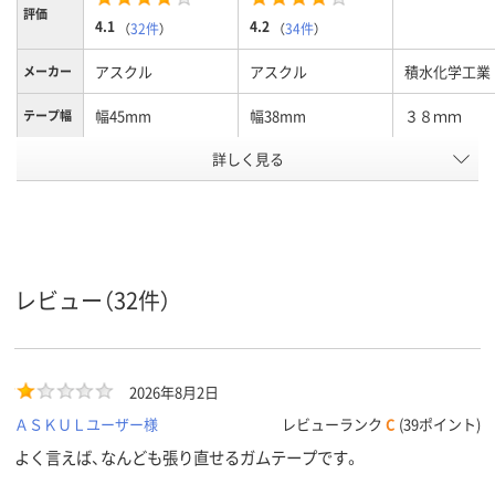
評価
4.1
4.2
（
32件
）
（
34件
）
アスクル
アスクル
積水化学工業
メーカー
幅45mm
幅38mm
３８ｍｍ
テープ幅
詳しく見る
ブラウン系
ブラウン系
ベージュ系
カラーグ
ループ
25m
25m
25m
長さ
アスクル
商品環境
25
10
20
レビュー（32件）
スコア
2026年8月2日
ＡＳＫＵＬユーザー様
レビューランク
C
(39ポイント)
よく言えば、なんども張り直せるガムテープです。