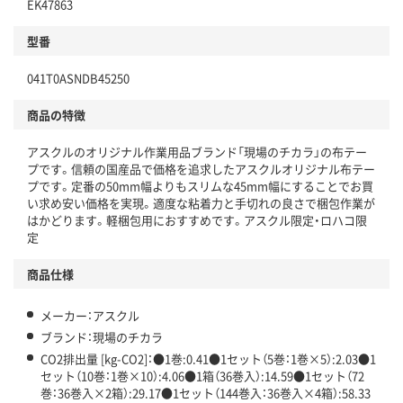
EK47863
分別・リサイクルしやすい設計
型番
独自の回収スキームがある
041T0ASNDB45250
仕組
アスクルで資源循環している
商品の特徴
温室効果ガスなどの削減
アスクルのオリジナル作業用品ブランド「現場のチカラ」の布テー
この商品の環境配慮ポイントです。下記商品詳細「
プです。信頼の国産品で価格を追求したアスクルオリジナル布テー
アスクル商品環境スコア詳細／加点項目
」で確認できます。
プです。定番の50mm幅よりもスリムな45mm幅にすることでお買
い求め安い価格を実現。適度な粘着力と手切れの良さで梱包作業が
はかどります。軽梱包用におすすめです。アスクル限定・ロハコ限
定
商品仕様
メーカー：アスクル
ブランド：現場のチカラ
CO2排出量 [kg-CO2]：●1巻:0.41●1セット（5巻：1巻×5）:2.03●1
セット（10巻：1巻×10）:4.06●1箱（36巻入）:14.59●1セット（72
巻：36巻入×2箱）:29.17●1セット（144巻入：36巻入×4箱）:58.33