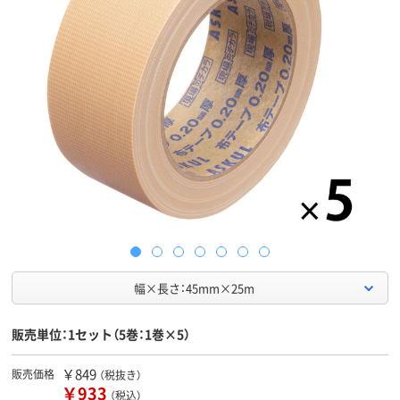
幅×長さ：45mm×25m
販売単位：1セット（5巻：1巻×5）
￥849
販売価格
（税抜き）
￥933
（税込）