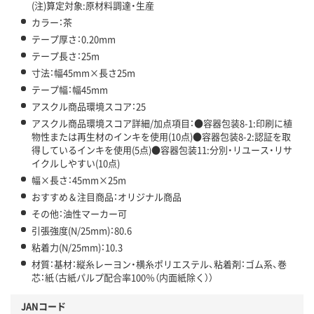
(注)算定対象:原材料調達・生産
カラー：茶
テープ厚さ：0.20mm
テープ長さ：25m
寸法：幅45mm×長さ25m
テープ幅：幅45mm
アスクル商品環境スコア：25
アスクル商品環境スコア詳細/加点項目：●容器包装8-1:印刷に植
物性または再生材のインキを使用(10点)●容器包装8-2:認証を取
得しているインキを使用(5点)●容器包装11:分別・リユース・リサ
イクルしやすい(10点)
幅×長さ：45mm×25m
おすすめ＆注目商品：オリジナル商品
その他：油性マーカー可
引張強度(N/25mm)：80.6
粘着力(N/25mm)：10.3
材質：基材：縦糸レーヨン・横糸ポリエステル、粘着剤：ゴム系、巻
芯：紙（古紙パルプ配合率100％（内面紙除く））
JANコード