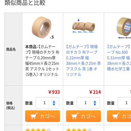
類似商品と比較
本商品：
【ガムテー
【ガムテープ】 現場
【ガムテープ】
商品名
プ】 現場のチカラ 布
のチカラ 布テープ
ープ No.600
テープ 0.20mm厚
0.22mm厚 幅
0.31mm厚 幅
幅45mm×長さ25m
38mm×長さ25m 茶
38mm×長さ2
茶 アスクル 1セット
アスクル 茶 1巻 オ
積水化学工業 
（5巻入） オリジナル
リジナル
￥933
￥214
数量
数量
数量
価格
(税込)
カゴへ
カゴへ
カ