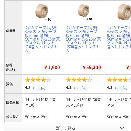
【ガムテープ】 現場
【ガムテープ】 現場
【ガムテープ】
商品名
のチカラ 布テープ
のチカラ 布テープ
のチカラ 布
0.20mm厚 幅
0.20mm厚 幅
0.20mm厚 幅
50mm×長さ25m 茶
50mm×長さ25m 茶
50mm×長さ2
アスクル 1セット
アスクル 1セット
アスクル 1セ
（10巻入 ） オリジナ
（300巻入） オリジナ
巻入） オリジ
ル
ル
価格
￥1,980
￥55,300
￥1
(税込)
評価
4.3
4.3
4.3
（
886件
）
（
886件
）
（
886件
）
1セット（10巻：1巻
1セット（300巻：30巻
1セット（5巻：
販売単位
×10）
入×10箱）
×5）
50mm×25m
50mm×25m
50mm×25m
幅×長さ
お申込番
詳しく見る
3562766
9466650
9466604