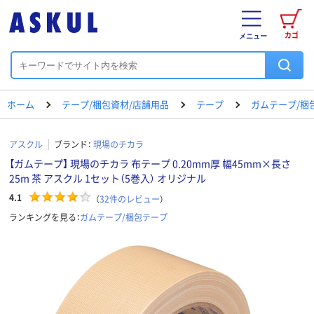
カゴ
メニュー
ホーム
テープ/梱包資材/店舗用品
テープ
ガムテープ/梱
アスクル
ブランド：
現場のチカラ
【ガムテープ】 現場のチカラ 布テープ 0.20mm厚 幅45mm×長さ
25m 茶 アスクル 1セット（5巻入） オリジナル
4.1
（
32
件のレビュー
）
ランキングを見る：
ガムテープ/梱包テープ