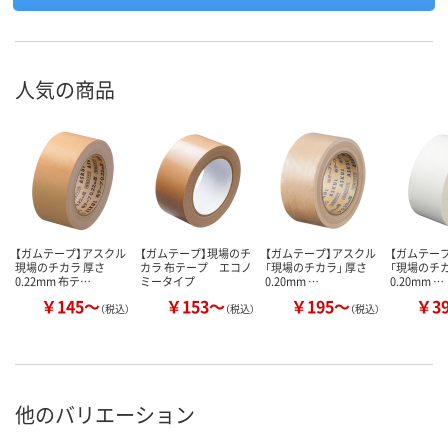
人気の商品
【ガムテープ】アスクル
【ガムテープ】現場のチ
【ガムテープ】アスクル
【ガムテー
現場のチカラ 厚さ
カラ 布テープ エコノ
「現場のチカラ」 厚さ
「現場のチカ
0.22mm 布テ…
ミータイプ
0.20mm …
0.20mm …
￥145～
￥153～
￥195～
￥3
（税込）
（税込）
（税込）
他のバリエーション