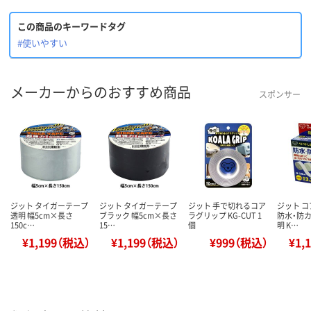
この商品のキーワードタグ
#使いやすい
メーカーからのおすすめ商品
スポンサー
ジット タイガーテープ
ジット タイガーテープ
ジット 手で切れるコア
ジット 
透明 幅5cm×長さ
ブラック 幅5cm×長さ
ラグリップ KG-CUT 1
防水・防カ
150c…
15…
個
明 K…
¥1,199（税込）
¥1,199（税込）
¥999（税込）
¥1,