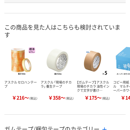
号
あり
あり
あり
在庫
8月10日（月）
8月10日（月）
8月10日（月）
お届け日
この商品を見た人はこちらも検討されていま
す
数量
数量
数量
カゴへ
カゴへ
カ
アスクル セロハンテー
アスクル 「現場のチカ
【ガムテープ】アスクル
コピー用紙
プ
ラ」 養生テープ
現場のチカラ 油性イン
ル マルチ
クで文字が書け…
ーパーホワ
￥216～
￥358～
￥175～
￥1
（税込）
（税込）
（税込）
ガムテープ/梱包テープのカテゴリー