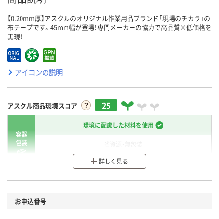
【0.20mm厚】アスクルのオリジナル作業用品ブランド「現場のチカラ」の
布テープです。45mm幅が登場！専門メーカーの協力で高品質×低価格を
実現！
アイコンの説明
25
アスクル商品環境スコア
環境に配慮した材料を使用
容器
包装
省資源・無包装
詳しく見る
分別・リサイクルしやすい設計
環境に配慮した材料を使用
商品
お申込番号
本体
省資源・省エネ・節水