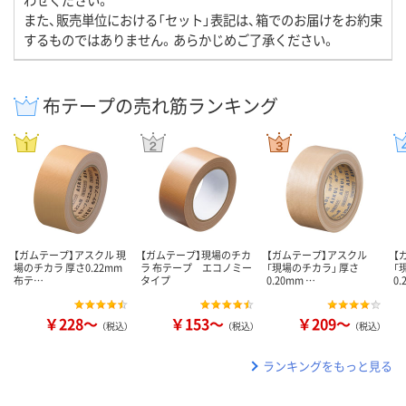
また、販売単位における「セット」表記は、箱でのお届けをお約束
するものではありません。あらかじめご了承ください。
布テープの売れ筋ランキング
【ガムテープ】アスクル 現
【ガムテープ】現場のチカ
【ガムテープ】アスクル
【
場のチカラ 厚さ0.22mm
ラ 布テープ エコノミー
「現場のチカラ」 厚さ
「
布テ…
タイプ
0.20mm …
0.
￥228～
￥153～
￥209～
（税込）
（税込）
（税込）
ランキングをもっと見る