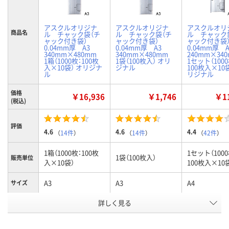
アスクルオリジナ
アスクルオリジナ
アスクルオリ
商品名
ル チャック袋（チ
ル チャック袋（チ
ル チャック
ャック付き袋）
ャック付き袋）
ャック付き
0.04mm厚 A3
0.04mm厚 A3
0.04mm厚
340mm×480mm
340mm×480mm
240mm×3
1箱（1000枚：100枚
1袋（100枚入） オリ
1セット（1000
入×10袋） オリジナ
ジナル
100枚入×10袋
ル
リジナル
価格
￥16,936
￥1,746
￥11
(税込)
評価
4.6
4.6
4.4
（
14件
）
（
14件
）
（
42件
）
1箱（1000枚：100枚
1セット（1000
1袋（100枚入）
販売単位
入×10袋）
100枚入×10
A3
A3
A4
サイズ
お申込番
詳しく見る
2341340
2326890
9477528
号
2点
あり
あり
在庫