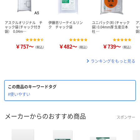
アスクルオリジナル チ
伊藤忠リーテイルリン
ユニパック（R）（チャック
ア
ャック袋（チャック付き
ク チャック袋
袋） 0.04mm厚 生産日本
ャ
袋） 0.04m…
社 …
袋
￥757～
￥482～
￥739～
（税込）
（税込）
（税込）
ランキングをもっと見る
この商品のキーワードタグ
#使いやすい
メーカーからのおすすめ商品
スポンサー