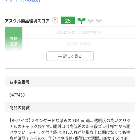
25
アスクル商品環境スコア
環境に配慮した材料を使用
容器
包装
省資源・無包装
分別・リサイクルしやすい設計
詳しく見る
環境に配慮した材料を使用
商品
お申込番号
本体
省資源・省エネ・節水
9477439
分別・リサイクルしやすい設計
商品の特徴
独自の回収スキームがある
【B6サイズ】スタンダードな厚みの0.04mm厚。透明度の高いオリジ
仕組
アスクルで資源循環している
ナルのチャック袋です。開封口は高低差のある段ズレ仕様だから開
けやすい。チャック付き袋は出し入れが簡単な上に開けなくても中
温室効果ガスなどの削減
身が確認できるので、仕分けや収納・保管に大活躍。B6サイズはB6