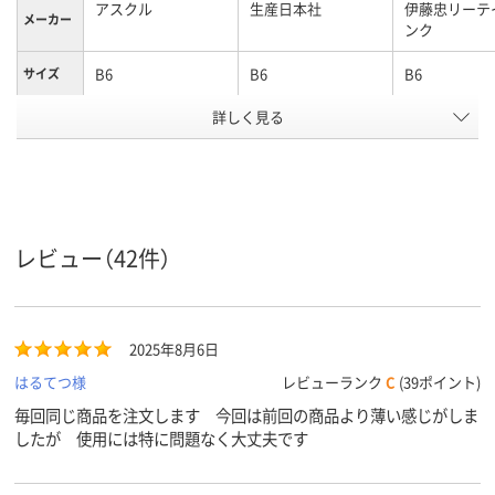
アスクル
生産日本社
伊藤忠リーテ
メーカー
ンク
B6
B6
B6
サイズ
詳しく見る
袋入り（吊しひもな
袋入り（吊しひもな
袋入り（吊し
袋の種類
し）
し）
し）
ポリエチレン、
低密度ポリエチレ
ポリエチレン
LDPE（ツルツルタイ
ン、LDPE（ツルツル
LDPE（ツル
材質
プ）
タイプ）
プ）
レビュー（42件）
アスクル
商品環境
25
25
スコア
2025年8月6日
はるてつ様
レビューランク
C
(39ポイント)
毎回同じ商品を注文します 今回は前回の商品より薄い感じがしま
したが 使用には特に問題なく大丈夫です