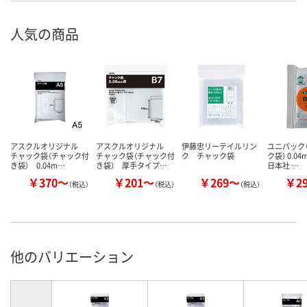
人気の商品
アスクルオリジナル
アスクルオリジナル
伊藤忠リーテイルリン
ユニパック（
チャック袋（チャック付
チャック袋（チャック付
ク チャック袋
ク袋） 0.0
き袋） 0.04m…
き袋） 厚手タイプ…
日本社 …
￥370～
￥201～
￥269～
￥2
（税込）
（税込）
（税込）
他のバリエーション