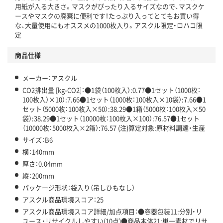
用紙が入る大きさ。マスクがぴったり入るサイズなので、マスクケ
この商品の環境配慮ポイントです。下記商品詳細「
ースやマスクの廃棄に便利です！たっぷり入ってとてもお買い得
アスクル商品環境スコア詳細／加点項目
な、大量使用にもオススメの1000枚入り。アスクル限定・ロハコ限
」で確認できます。
定
商品仕様
メーカー：アスクル
CO2排出量 [kg-CO2]：●1袋（100枚入）:0.77●1セット（1000枚：
100枚入）×10）:7.66●1セット（1000枚：100枚入×10袋）:7.66●1
セット（5000枚：100枚入×50）:38.29●1箱（5000枚：100枚入×50
袋）:38.29●1セット（10000枚：100枚入×100）:76.57●1セット
（10000枚：5000枚入×2箱）:76.57 (注)算定対象:原材料調達・生産
サイズ：B6
横：140mm
厚さ：0.04mm
縦：200mm
パッケージ形状：袋入り（吊しひもなし）
アスクル商品環境スコア：25
アスクル商品環境スコア詳細/加点項目：●容器包装11:分別・リ
ユース・リサイクルしやすい(10点)●商品本体21:単一素材でリサ