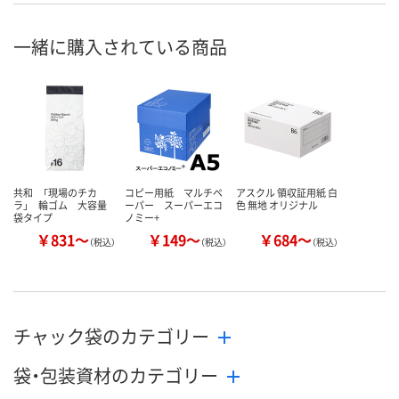
8月7日（金）
8月7日（金）
8月7日（金）
お届け日
一緒に購入されている商品
数量
数量
数量
カゴへ
カゴへ
カ
共和 「現場のチカ
コピー用紙 マルチペ
アスクル 領収証用紙 白
ラ」 輪ゴム 大容量
ーパー スーパーエコ
色 無地 オリジナル
袋タイプ
ノミー+
￥831～
￥149～
￥684～
（税込）
（税込）
（税込）
チャック袋のカテゴリー
袋・包装資材のカテゴリー