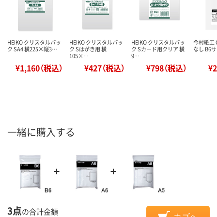
HEIKO クリスタルパッ
HEIKO クリスタルパッ
HEIKO クリスタルパッ
今村紙工 
ク SA4 横225×縦3…
ク Sはがき用 横
ク Sカード用クリア 横
なし B6サ
105×…
9…
¥1,160（税込）
¥427（税込）
¥798（税込）
¥
一緒に購入する
3点
の合計金額
カゴへ