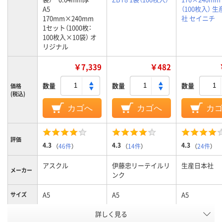
A5
（100枚入） 
170mm×240mm
社 セイニチ
1セット（1000枚：
100枚入×10袋） オ
リジナル
￥7,339
￥482
数量
数量
数量
価格
(税込)
カゴへ
カゴへ
カ
評価
4.3
4.3
4.3
（
46件
）
（
14件
）
（
24件
）
アスクル
伊藤忠リーテイルリ
生産日本社
メーカー
ンク
A5
A5
A5
サイズ
詳しく見る
袋入り（吊しひもな
袋入り（吊しひもな
袋入り（吊し
袋の種類