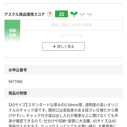
25
アスクル商品環境スコア
環境に配慮した材料を使用
容器
包装
省資源・無包装
分別・リサイクルしやすい設計
詳しく見る
環境に配慮した材料を使用
商品
お申込番号
本体
省資源・省エネ・節水
9477466
分別・リサイクルしやすい設計
商品の特徴
独自の回収スキームがある
【A5サイズ】スタンダードな厚みの0.04mm厚。透明度の高いオリジ
仕組
アスクルで資源循環している
ナルのチャック袋です。開封口は高低差のある段ズレ仕様だから開
けやすい。チャック付き袋は出し入れが簡単な上に開けなくても中
温室効果ガスなどの削減
身が確認できるので、仕分けや収納・保管に大活躍。A5サイズはA5
用紙が入る大きさ。たっぷり入ってとてもお買い得な、大量使用に