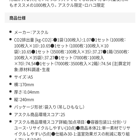
この商品の環境配慮ポイントです。下記商品詳細「
もオススメの1000枚入り。アスクル限定・ロハコ限定
アスクル商品環境スコア詳細／加点項目
」で確認できます。
商品仕様
メーカー：アスクル
CO2排出量 [kg-CO2]：●1袋（100枚入）:1.07●1セット（1000枚：
100枚入×10）:10.65●1セット（1000枚：100枚入×10
袋）:10.65●1セット（3500枚：100枚入×35）:37.27●1箱（3500枚：
100枚入×35袋）:37.27●1セット（7000枚：100枚入
×70）:74.54●1セット（7000枚：3500枚入×2箱）:74.54 (注)算定対
象:原材料調達・生産
サイズ：A5
横：170mm
厚さ：0.04mm
縦：240mm
パッケージ形状：袋入り（吊しひもなし）
アスクル商品環境スコア：25
アスクル商品環境スコア詳細/加点項目：●容器包装11:分別・リ
ユース・リサイクルしやすい(10点)●商品本体21:単一素材でリサ
イクルしやすい(5点)●仕組み30-1:温室効果ガスの削減に取り組
んでいる(10点)