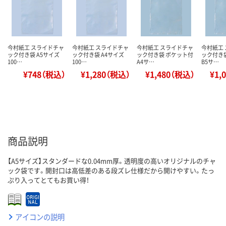
今村紙工 スライドチャ
今村紙工 スライドチャ
今村紙工 スライドチャ
今村紙工
ック付き袋 A5サイズ
ック付き袋 A4サイズ
ック付き袋 ポケット付
ック付き
100…
100…
A4サ…
B5サ…
¥748（税込）
¥1,280（税込）
¥1,480（税込）
¥1,
商品説明
【A5サイズ】スタンダードな0.04mm厚。透明度の高いオリジナルのチャ
ック袋です。開封口は高低差のある段ズレ仕様だから開けやすい。たっ
ぷり入ってとてもお買い得！
アイコンの説明