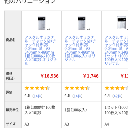
他のバリエーション
アスクルオリジナ
アスクルオリジナ
アスクルオリ
商品名
ル チャック袋（チ
ル チャック袋（チ
ル チャック
ャック付き袋）
ャック付き袋）
ャック付き
0.04mm厚 A3
0.04mm厚 A3
0.04mm厚
340mm×480mm
340mm×480mm
240mm×3
1箱（1000枚：100枚
1袋（100枚入） オリ
1セット（1000
入×10袋） オリジナ
ジナル
100枚入×10袋
ル
リジナル
価格
￥16,936
￥1,746
￥11
(税込)
評価
4.6
4.6
4.4
（
14件
）
（
14件
）
（
42件
）
1箱（1000枚：100枚
1セット（1000
1袋（100枚入）
販売単位
入×10袋）
100枚入×10
A3
A3
A4
サイズ