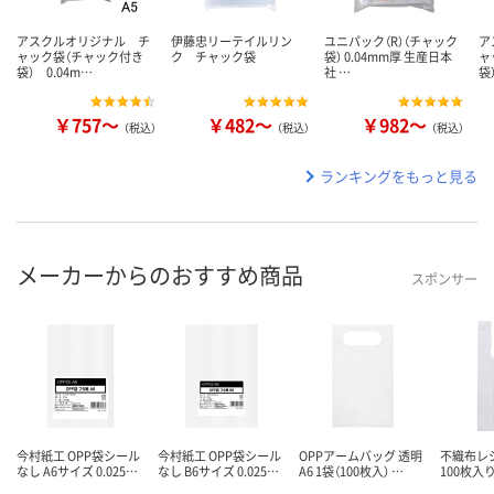
アスクルオリジナル チ
伊藤忠リーテイルリン
ユニパック（R）（チャック
ア
ャック袋（チャック付き
ク チャック袋
袋） 0.04mm厚 生産日本
ャ
袋） 0.04m…
社 …
袋
￥757～
￥482～
￥982～
（税込）
（税込）
（税込）
ランキングをもっと見る
メーカーからのおすすめ商品
スポンサー
今村紙工 OPP袋シール
今村紙工 OPP袋シール
OPPアームバッグ 透明
不織布レジ
なし A6サイズ 0.025…
なし B6サイズ 0.025…
A6 1袋（100枚入） …
100枚入り