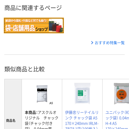
商品に関連するページ
おすすめ特集一覧
類似商品と比較
本商品：
アスクルオ
伊藤忠リーテイルリ
ユニパック（R
リジナル チャック
ンク チャック袋 A5
ック袋） 0.0
商品名
袋（チャック付き
170×240mm IRLM-
H-4 A5
袋） 0.04mm厚
ZBT8 1袋（100枚入）
170×240mm