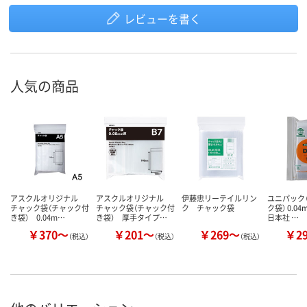
レビューを書く
人気の商品
アスクルオリジナル
アスクルオリジナル
伊藤忠リーテイルリン
ユニパック（
チャック袋（チャック付
チャック袋（チャック付
ク チャック袋
ク袋） 0.0
き袋） 0.04m…
き袋） 厚手タイプ…
日本社 …
￥370～
￥201～
￥269～
￥2
（税込）
（税込）
（税込）