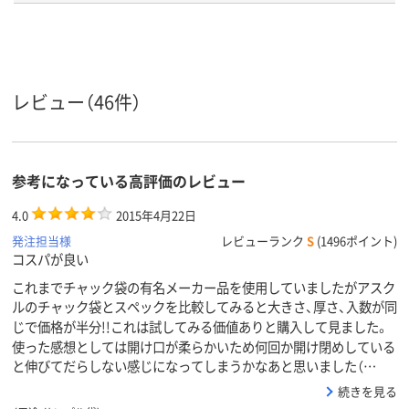
し）
し）
し）
ポリエチレン、
ポリエチレン、
低密度ポリエ
LDPE（ツルツルタイ
LDPE（ツルツルタイ
ン、LDPE（ツ
プ）、ポリエチレン、
プ）、ポリエチレン、
タイプ）、低密
材質
LDPE（ツルツルタイ
LDPE（ツルツルタイ
エチレン、LDP
レビュー（46件）
プ）
プ）
ルツルタイプ
アスクル
商品環境
25
10
25
スコア
参考になっている高評価のレビュー
4.0
2015年4月22日
発注担当様
レビューランク
S
(1496ポイント)
コスパが良い
これまでチャック袋の有名メーカー品を使用していましたがアスク
ルのチャック袋とスペックを比較してみると大きさ、厚さ、入数が同
じで価格が半分!!これは試してみる価値ありと購入して見ました。
使った感想としては開け口が柔らかいため何回か開け閉めしている
と伸びてだらしない感じになってしまうかなあと思いました（…
続きを見る