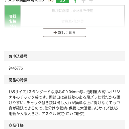
環境に配慮した材料を使用
容器
包装
省資源・無包装
分別・リサイクルしやすい設計
詳しく見る
環境に配慮した材料を使用
商品
お申込番号
本体
省資源・省エネ・節水
9445776
分別・リサイクルしやすい設計
商品の特徴
独自の回収スキームがある
【A5サイズ】スタンダードな厚みの0.04mm厚。透明度の高いオリジ
仕組
アスクルで資源循環している
ナルのチャック袋です。開封口は高低差のある段ズレ仕様だから開
けやすい。チャック付き袋は出し入れが簡単な上に開けなくても中
温室効果ガスなどの削減
身が確認できるので、仕分けや収納・保管に大活躍。A5サイズはA5
用紙が入る大きさ。アスクル限定・ロハコ限定
この商品の環境配慮ポイントです。下記商品詳細「
アスクル商品環境スコア詳細／加点項目
」で確認できます。
商品仕様