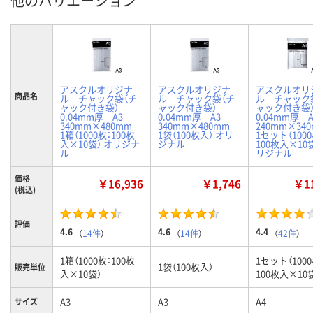
他のバリエーション
アスクルオリジナ
アスクルオリジナ
アスクルオリ
商品名
ル チャック袋（チ
ル チャック袋（チ
ル チャック
ャック付き袋）
ャック付き袋）
ャック付き
0.04mm厚 A3
0.04mm厚 A3
0.04mm厚
340mm×480mm
340mm×480mm
240mm×3
1箱（1000枚：100枚
1袋（100枚入） オリ
1セット（1000
入×10袋） オリジナ
ジナル
100枚入×10袋
ル
リジナル
価格
￥16,936
￥1,746
￥11
(税込)
評価
4.6
4.6
4.4
（
14件
）
（
14件
）
（
42件
）
1箱（1000枚：100枚
1セット（1000
1袋（100枚入）
販売単位
入×10袋）
100枚入×10
A3
A3
A4
サイズ