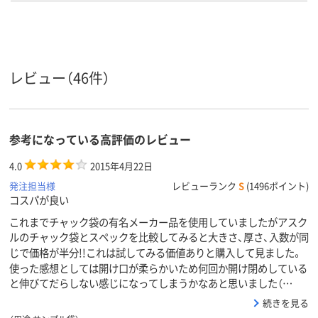
し）
し）
し）
ポリエチレン、
ポリエチレン、
低密度ポリエ
LDPE（ツルツルタイ
LDPE（ツルツルタイ
ン、LDPE（ツ
プ）、ポリエチレン、
プ）、ポリエチレン、
タイプ）、低密
材質
LDPE（ツルツルタイ
LDPE（ツルツルタイ
エチレン、LDP
レビュー（46件）
プ）
プ）
ルツルタイプ
アスクル
商品環境
25
10
25
スコア
参考になっている高評価のレビュー
4.0
2015年4月22日
発注担当様
レビューランク
S
(1496ポイント)
コスパが良い
これまでチャック袋の有名メーカー品を使用していましたがアスク
ルのチャック袋とスペックを比較してみると大きさ、厚さ、入数が同
じで価格が半分!!これは試してみる価値ありと購入して見ました。
使った感想としては開け口が柔らかいため何回か開け閉めしている
と伸びてだらしない感じになってしまうかなあと思いました（…
続きを見る