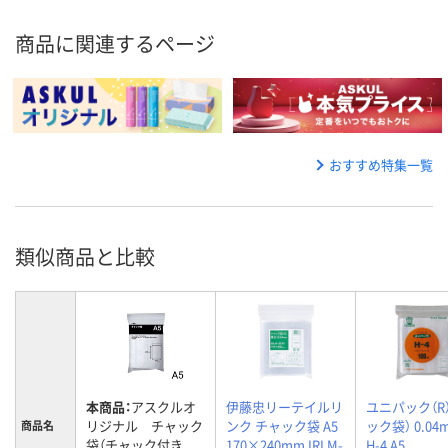
商品に関連するページ
おすすめ特集一覧
類似商品と比較
本商品：
アスクルオ
伊藤忠リーテイルリ
ユニパック（R
リジナル チャック
ンク チャック袋 A5
ック袋） 0.0
商品名
袋（チャック付き
170×240mm IRLM-
H-4 A5