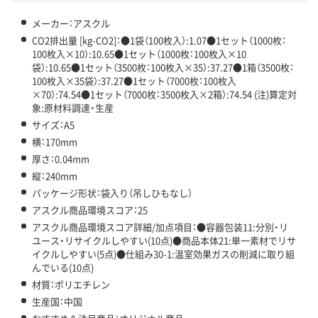
メーカー：アスクル
CO2排出量 [kg-CO2]：●1袋（100枚入）:1.07●1セット（1000枚：
100枚入×10）:10.65●1セット（1000枚：100枚入×10
袋）:10.65●1セット（3500枚：100枚入×35）:37.27●1箱（3500枚：
100枚入×35袋）:37.27●1セット（7000枚：100枚入
×70）:74.54●1セット（7000枚：3500枚入×2箱）:74.54 (注)算定対
象:原材料調達・生産
サイズ：A5
横：170mm
厚さ：0.04mm
縦：240mm
パッケージ形状：袋入り（吊しひもなし）
アスクル商品環境スコア：25
アスクル商品環境スコア詳細/加点項目：●容器包装11:分別・リ
ユース・リサイクルしやすい(10点)●商品本体21:単一素材でリサ
イクルしやすい(5点)●仕組み30-1:温室効果ガスの削減に取り組
んでいる(10点)
材質：ポリエチレン
生産国：中国