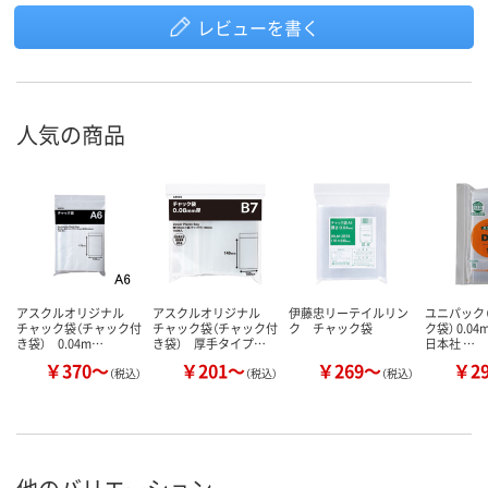
レビューを書く
人気の商品
アスクルオリジナル
アスクルオリジナル
伊藤忠リーテイルリン
ユニパック（
チャック袋（チャック付
チャック袋（チャック付
ク チャック袋
ク袋） 0.0
き袋） 0.04m…
き袋） 厚手タイプ…
日本社 …
￥370～
￥201～
￥269～
￥2
（税込）
（税込）
（税込）