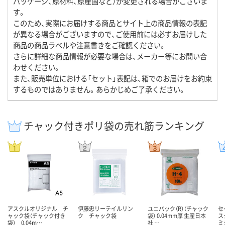
パッケージ、原材料、原産国など）が変更される場合がございま
す。
このため、実際にお届けする商品とサイト上の商品情報の表記
が異なる場合がございますので、ご使用前には必ずお届けした
商品の商品ラベルや注意書きをご確認ください。
さらに詳細な商品情報が必要な場合は、メーカー等にお問い合
わせください。
また、販売単位における「セット」表記は、箱でのお届けをお約束
するものではありません。あらかじめご了承ください。
チャック付きポリ袋の売れ筋ランキング
アスクルオリジナル チ
伊藤忠リーテイルリン
ユニパック（R）（チャック
セ
ャック袋（チャック付き
ク チャック袋
袋） 0.04mm厚 生産日本
ス
袋） 0.04m…
社 …
ミ