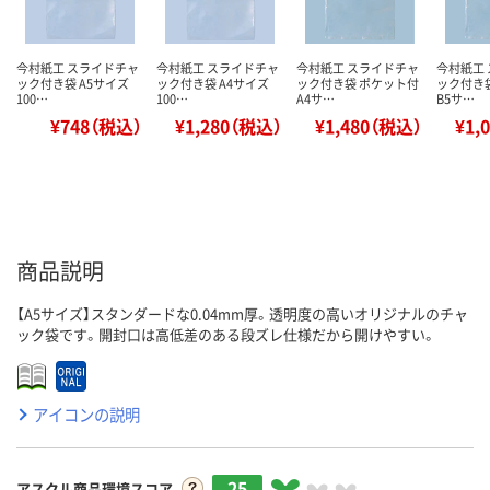
今村紙工 スライドチャ
今村紙工 スライドチャ
今村紙工 スライドチャ
今村紙工
ック付き袋 A5サイズ
ック付き袋 A4サイズ
ック付き袋 ポケット付
ック付き
100…
100…
A4サ…
B5サ…
¥748（税込）
¥1,280（税込）
¥1,480（税込）
¥1,
商品説明
【A5サイズ】スタンダードな0.04mm厚。透明度の高いオリジナルのチャ
ック袋です。開封口は高低差のある段ズレ仕様だから開けやすい。
アイコンの説明
25
アスクル商品環境スコア