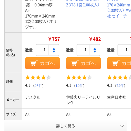
袋） 0.04mm厚
ZBT8 1袋（100枚入）
170×240mm
A5
（100枚入） 
170mm×240mm
社 セイニチ
1袋（100枚入） オリ
ジナル
￥757
￥482
数量
数量
数量
価格
(税込)
カゴへ
カゴへ
カ
評価
4.3
4.3
4.3
（
46件
）
（
14件
）
（
24件
）
アスクル
伊藤忠リーテイルリ
生産日本社
メーカー
ンク
A5
A5
A5
サイズ
詳しく見る
袋入り（吊しひもな
袋入り（吊しひもな
袋入り（吊し
袋の種類