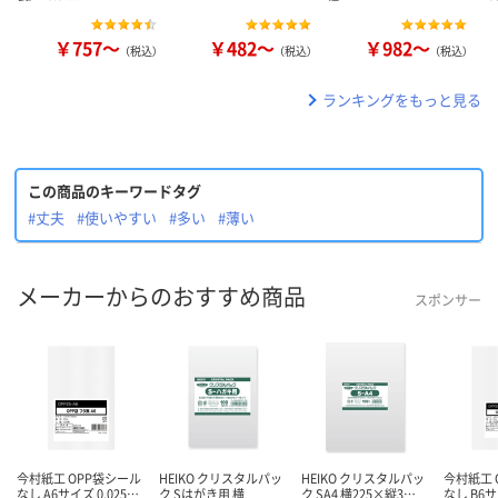
￥757～
￥482～
￥982～
（税込）
（税込）
（税込）
ランキングをもっと見る
この商品のキーワードタグ
#丈夫
#使いやすい
#多い
#薄い
メーカーからのおすすめ商品
スポンサー
今村紙工 OPP袋シール
HEIKO クリスタルパッ
HEIKO クリスタルパッ
今村紙工 
なし A6サイズ 0.025…
ク Sはがき用 横
ク SA4 横225×縦3…
なし B6サ