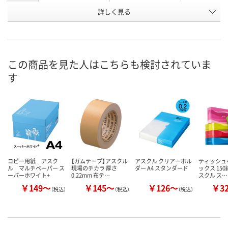
お申込番
詳しく見る
2341340
2326890
9477528
号
あり
あり
あり
在庫
8月12日（水）
8月12日（水）
8月12日（水）
お届け日
この商品を見た人はこちらも検討されていま
す
数量
数量
数量
カゴへ
カゴへ
カ
コピー用紙 アスク
【ガムテープ】アスクル
アスクル クリアーホル
ティッシュ
ル マルチペーパー ス
現場のチカラ 厚さ
ダー A4 スタンダード
ックス 150
ーパーホワイト+
0.22mm 布テ…
スクル ス…
￥149～
￥145～
￥126～
￥3
（税込）
（税込）
（税込）